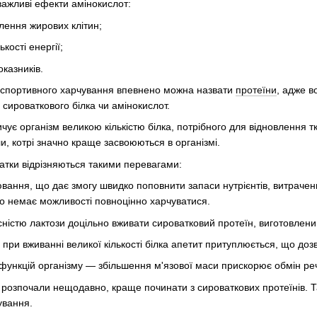
 важливі ефекти амінокислот:
ення жирових клітин;
кості енергії;
казників.
спортивного харчування впевнено можна назвати
протеїни
, адже 
 сироваткового білка чи амінокислот.
чує організм великою кількістю білка, потрібного для відновлення т
ли, котрі значно краще засвоюються в організмі.
атки відрізняються такими перевагами:
вання, що дає змогу швидко поповнити запаси нутрієнтів, витрачени
го немає можливості повноцінно харчуватися.
істю лактози доцільно вживати сироватковий протеїн, виготовлений 
при вживанні великої кількості білка апетит притуплюється, що доз
ункцій організму — збільшення м'язової маси прискорює обмін ре
 розпочали нещодавно, краще починати з сироваткових протеїнів. Т
ування.