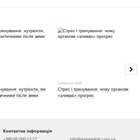
2 березня 2026
нування: нутрієнти, які
Стрес і тренування: чому організм
тичними після зими
«зливає» прогрес
Контактна інформація
+380 66 000-17-27
info@monsterlab.com.ua