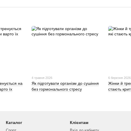
4 травня 2026
6 березня 2026
ренується на
Як підготувати організм до сушіння
Жінки й тре
арто їх
без гормонального стресу
стають кри
Каталог
Клієнтам
Спорт
Вхід до кабінету