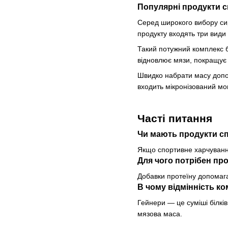
Популярні продукти 
Серед широкого вибору сиро
продукту входять три види б
Такий потужний комплекс б
відновлює мязи, покращує 
Швидко набрати масу допом
входить мікронізований мо
Часті питання
Чи мають продукти сп
Якщо спортивне харчування
Для чого потрібен пр
Добавки протеїну допомаг
В чому відмінність к
Гейнери — це суміші білкі
мязова маса.