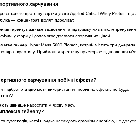
спортивного харчування
ваткового протеїну вартий уваги Applied Critical Whey Protein, що 
ілка — концентрат, ізолят, гідролізат.
ілків гарантує швидке засвоєння та підтримку мязів після тренува
фізичну форму і допомагає досягати спортивних цілей.
агає гейнер Hyper Mass 5000 Biotech, котрий містить три джерела 
ногідрат креатину. Приймання креатину прискорює відновлення м'язі
ортивного харчування побічні ефекти?
 підібрано згідно мети використання, побічних ефектів не буде.
отеїн?
ають швидше наростити м'язову масу.
омплексів гейнеру?
в та вуглеводів, котрі швидко насичують організм енергією, не до