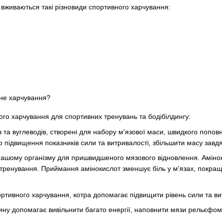
вживаються такі різновиди спортивного харчування:
ного харчування для спортивних тренувань та бодібілдингу:
ів та вуглеводів, створені для набору м'язової маси, швидкого попо
 підвищення показників сили та витривалості, збільшити масу завдяк
ашому організму для пришвидшеного мязового відновлення. Амінок
 тренування. Приймання амінокислот зменшує біль у м'язах, покращ
тивного харчування, котра допомагає підвищити рівень сили та ви
ину допомагає вивільнити багато енергії, наповнити мязи рельєфо