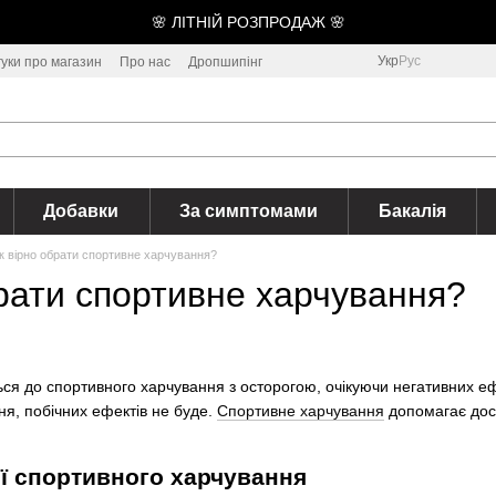
🌸 ЛІТНІЙ РОЗПРОДАЖ 🌸
Укр
Рус
гуки про магазин
Про нас
Дропшипінг
Добавки
За симптомами
Бакалія
к вірно обрати спортивне харчування?
брати спортивне харчування?
ся до спортивного харчування з осторогою, очікуючи негативних еф
ня, побічних ефектів не буде.
Спортивне харчування
допомагає дося
ії спортивного харчування