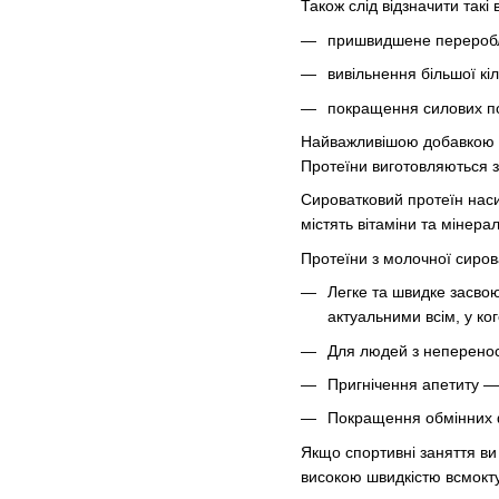
Також слід відзначити такі
пришвидшене переробл
вивільнення більшої кіль
покращення силових по
Найважливішою добавкою 
Протеїни виготовляються з
Сироватковий протеїн наси
містять вітаміни та мінера
Протеїни з молочної сиров
Легке та швидке засвою
актуальними всім, у ко
Для людей з непереносн
Пригнічення апетиту — 
Покращення обмінних ф
Якщо спортивні заняття ви
високою швидкістю всмокт