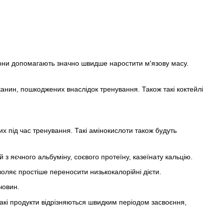
вони допомагають значно швидше наростити м'язову масу.
канин, пошкоджених внаслідок тренування. Також такі коктейлі
х під час тренування. Такі амінокислоти також будуть
з яєчного альбуміну, соєвого протеїну, казеїнату кальцію.
воляє простіше переносити низькокалорійні дієти.
човин.
акі продукти відрізняються швидким періодом засвоєння,