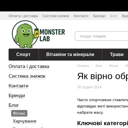
Перейти до основного контенту
Оплата і доставка
Система знижок
Контакти
Бренди
Блог
Від
Спорт
Вітаміни та мінерали
Трави
Оплата і доставка
Головна
Блог
Фітнес
Я
Як вірно о
Система знижок
Контакти
30 грудня 2024
Бренди
Часто спортсмени ставлять
Блог
відповідає меті використан
набрати масу.
Фітнес
Харчування
Ключові категор