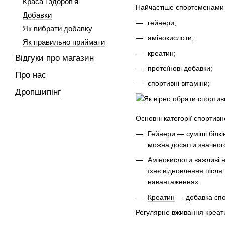
Краса і здоров'я
Найчастіше спортсменами 
Добавки
гейнери;
Як вибрати добавку
амінокислоти;
Як правильно приймати
креатин;
Відгуки про магазин
протеїнові добавки;
Про нас
спортивні вітаміни;
Дропшипінг
Основні категорії спортив
Гейнери
— суміші білк
можна досягти значного
Амінокислоти
важливі н
їхнє відновлення після
навантаженнях.
Креатин
— добавка спор
Регулярне вживання креат