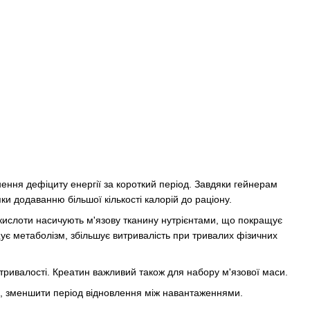
внення дефіциту енергії за короткий період. Завдяки гейнерам
и додаванню більшої кількості калорій до раціону.
ислоти насичують м'язову тканину нутрієнтами, що покращує
ує метаболізм, збільшує витривалість при тривалих фізичних
тривалості. Креатин важливий також для набору м'язової маси.
м, зменшити період відновлення між навантаженнями.