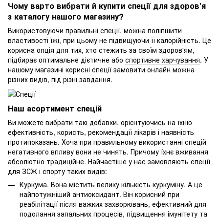
Чому варто вибрати й купити спеції для здоров'я
з каталогу нашого магазину?
Використовуючи правильні спеції, можна поліпшити
властивості їжі, при цьому не підвищуючи її калорійність. Це
корисна опція для тих, хто стежить за своїм здоров'ям,
підбирає оптимальне дієтичне або
спортивне харчування
. У
нашому магазині корисні спеції замовити онлайн можна
різних видів, під різні завдання.
Наш асортимент спецій
Ви можете вибрати такі добавки, орієнтуючись на їхню
ефективність, користь, рекомендації лікарів і наявність
протипоказань. Хоча при правильному використанні спецій
негативного впливу вони не чинять. Причому їхнє вживання
абсолютно традиційне. Найчастіше у нас замовляють спеції
для ЗСЖ і спорту таких видів:
Куркума. Вона містить велику кількість куркуміну. А це
найпотужніший антиоксидант. Він корисний при
реабілітації після важких захворювань, ефективний для
подолання запальних процесів, підвищення імунітету та