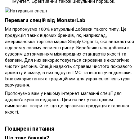
імунітет. Ефективний також цибульний порошок.
Переваги спецій від MonsterLab
Ми пропонуємо 100% натуральні добавки такого типу. Це
продукція таких відомих брендів, як, наприклад,
американська торгова марка Simply Organic, яка вважається
лідером у своєму сегменті ринку. Виробляються добавки з
суворим дотриманням міжнародних стандартів якості та
безпеки. Для них використовується сировина з екологічно
чистих регіонів. Спеції надають стравам чистого яскравого
аромату й смаку, в них відсутні ГМО та інші штучні домішки.
Їхнє використання є традиційним для української культури
харчування.
Пропонуємо вам у нашому інтернет-магазині спеції для
здоров'я купити недорого. Ціни на них у нас цілком
символічні, попри те, що це органічна продукція еталонної
якості.
Поширені питання
Що таке бакалія?