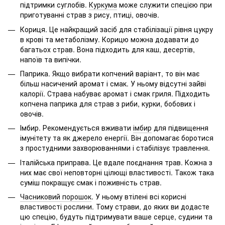
підтримки суглобів.
Куркума
може служити спецією при
приготуванні страв з рису, птиці, овочів.
Кориця. Це найкращий засіб для стабілізації рівня цукру
в крові та метаболізму. Корицю можна додавати до
багатьох страв. Вона підходить для каш, десертів,
напоїв та випічки.
Паприка. Якщо вибрати копчений варіант, то він має
більш насичений аромат і смак. У ньому відсутні зайві
калорії. Страва набуває аромат і смак гриля. Підходить
копчена паприка для страв з риби, курки, бобових і
овочів.
Імбир. Рекомендується вживати
імбир
для підвищення
імунітету та як джерело енергії. Він допомагає боротися
з простудними захворюваннями і стабілізує травлення.
Італійська приправа. Це вдале поєднання трав. Кожна з
них має свої неповторні цілющі властивості. Також така
суміш покращує смак і поживність страв.
Часниковий порошок
. У ньому втілені всі корисні
властивості рослини. Тому страви, до яких ви додасте
цю спецію, будуть підтримувати ваше серце, судини та