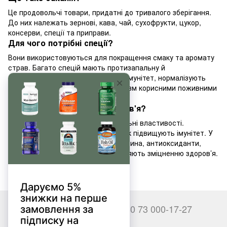
Це продовольчі товари, придатні до тривалого зберігання.
До них належать зернові, кава, чай, сухофрукти, цукор,
консерви, спеції та приправи.
Для чого потрібні спеції?
Вони використовуються для покращення смаку та аромату
страв. Багато спецій мають протизапальну й
антибактеріальну дію, зміцнюють імунітет, нормалізують
травлення та забезпечують організм корисними поживними
речовинами.
Які спеції покращують здоров'я?
Багато видів спецій мають лікувальні властивості.
Наприклад, імбир, куркума й часник підвищують імунітет. У
спеціях містяться вітаміни, клітковина, антиоксиданти,
мікро- та макроелементи, що сприяють зміцненню здоров’я.
+380 66 000-17-27
+380 73 000-17-27