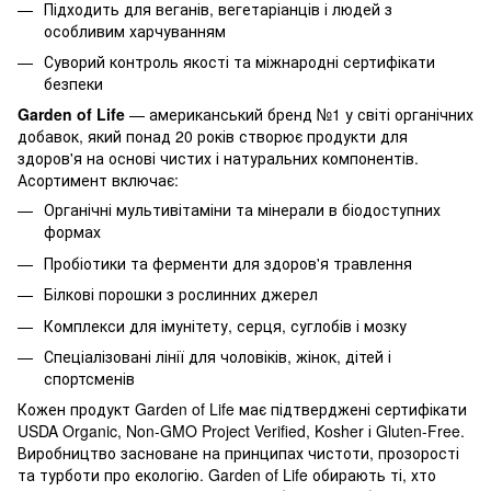
Підходить для веганів, вегетаріанців і людей з
особливим харчуванням
Суворий контроль якості та міжнародні сертифікати
безпеки
Garden of Life
— американський бренд №1 у світі органічних
добавок, який понад 20 років створює продукти для
здоров'я на основі чистих і натуральних компонентів.
Асортимент включає:
Органічні мультивітаміни та мінерали в біодоступних
формах
Пробіотики та ферменти для здоров'я травлення
Білкові порошки з рослинних джерел
Комплекси для імунітету, серця, суглобів і мозку
Спеціалізовані лінії для чоловіків, жінок, дітей і
спортсменів
Кожен продукт Garden of Life має підтверджені сертифікати
USDA Organic, Non-GMO Project Verified, Kosher і Gluten-Free.
Виробництво засноване на принципах чистоти, прозорості
та турботи про екологію. Garden of Life обирають ті, хто