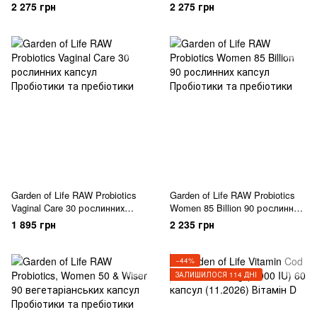
Шоколад
2 275 грн
2 275 грн
Garden of Life RAW Probiotics
Garden of Life RAW Probiotics
Vaginal Care 30 рослинних
Women 85 Billion 90 рослинних
капсул
капсул
1 895 грн
2 235 грн
−44%
ЗАЛИШИЛОСЯ 114 ДНІ