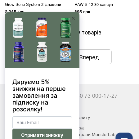
Grow Bone System 2 флакони
RAW B-12 30 капсул
2 345 грн
805 грн
Показати ще 19 товарів
Назад
Вперед
1
з 2
+380 66 000-17-27
+380 73 000-17-27
Контакти
Повна версія сайту
© 2017—2026
Вітаміни, БАДи, добавки, трави MonsterLab