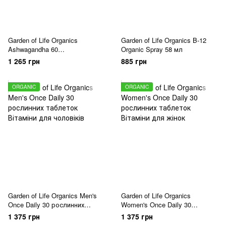
Garden of Life Organics
Garden of Life Organics B-12
Ashwagandha 60
Organic Spray 58 мл
вегетаріанських таблеток
1 265 грн
885 грн
ORGANIC
ORGANIC
Garden of Life Organics Men's
Garden of Life Organics
Once Daily 30 рослинних
Women's Once Daily 30
таблеток
рослинних таблеток
1 375 грн
1 375 грн