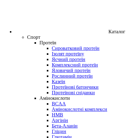
Каталог
Спорт
Протеїн
Сироватковий протеїн
Ізолят протеїну
Яєчний протеїн
Комплексний протеїн
Яловичий протеїн
Рослинний протеїн
Казеїн
Протеїнові батончики
Протеїнові сніданки
Амінокислоти
BCAA
Амінокислотні комплекси
HMB
Аргінін
Бета-Аланін
Гліцин
Глютамін