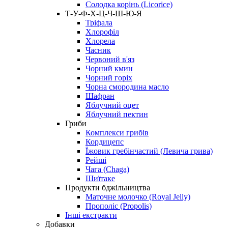
Солодка корінь (Licorice)
Т-У-Ф-Х-Ц-Ч-Ш-Ю-Я
Тріфала
Хлорофіл
Хлорела
Часник
Червоний в'яз
Чорний кмин
Чорний горіх
Чорна смородина масло
Шафран
Яблучний оцет
Яблучний пектин
Гриби
Комплекси грибів
Кордицепс
Їжовик гребінчастий (Левича грива)
Рейші
Чага (Chaga)
Шиїтаке
Продукти бджільництва
Маточне молочко (Royal Jelly)
Прополіс (Propolis)
Інші екстракти
Добавки