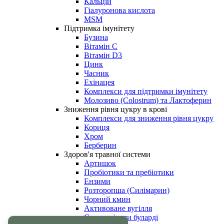
Кальцій
Гіалуронова кислота
MSM
Підтримка імунітету
Бузина
Вітамін С
Вітамін D3
Цинк
Часник
Ехінацея
Комплекси для підтримки імунітету
Молозиво (Colostrum) та Лактоферин
Зниження рівня цукру в крові
Комплекси для зниження рівня цукру
Кориця
Хром
Берберин
Здоров'я травної системи
Артишок
Пробіотики та пребіотики
Ензими
Розторопша (Силімарин)
Чорний кмин
Активоване вугілля
Сахароміцети буларді