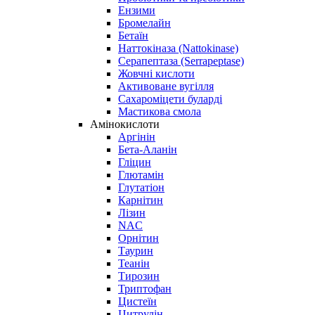
Ензими
Бромелайн
Бетаїн
Наттокіназа (Nattokinase)
Серапептаза (Serrapeptase)
Жовчні кислоти
Активоване вугілля
Сахароміцети буларді
Мастикова смола
Амінокислоти
Аргінін
Бета-Аланін
Гліцин
Глютамін
Глутатіон
Карнітин
Лізин
NAC
Орнітин
Таурин
Теанін
Тирозин
Триптофан
Цистеїн
Цитрулін