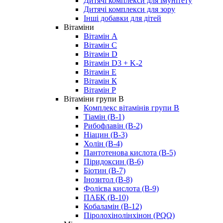
Дитячі комплекси для імунітету
Дитячі комплекси для зору
Інші добавки для дітей
Вітаміни
Вітамін А
Вітамін С
Вітамін D
Вітамін D3 + K-2
Вітамін Е
Вітамін К
Вітамін P
Вітаміни групи B
Комплекс вітамінів групи В
Тіамін (B-1)
Рибофлавін (В-2)
Ніацин (B-3)
Холін (В-4)
Пантотенова кислота (B-5)
Піридоксин (B-6)
Біотин (B-7)
Інозитол (B-8)
Фолієва кислота (B-9)
ПАБК (В-10)
Кобаламін (B-12)
Піролохінолінхінон (PQQ)