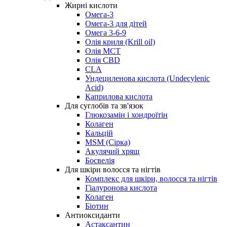
Жирні кислоти
Омега-3
Омега-3 для дітей
Омега 3-6-9
Олія криля (Krill oil)
Олія МСТ
Олія CBD
CLA
Ундециленова кислота (Undecylenic
Acid)
Каприлова кислота
Для суглобів та зв'язок
Глюкозамін і хондроїтін
Колаген
Кальцій
MSM (Сірка)
Акулячий хрящ
Босвелія
Для шкіри волосся та нігтів
Комплекс для шкіри, волосся та нігтів
Гіалуронова кислота
Колаген
Біотин
Антиоксиданти
Астаксантин