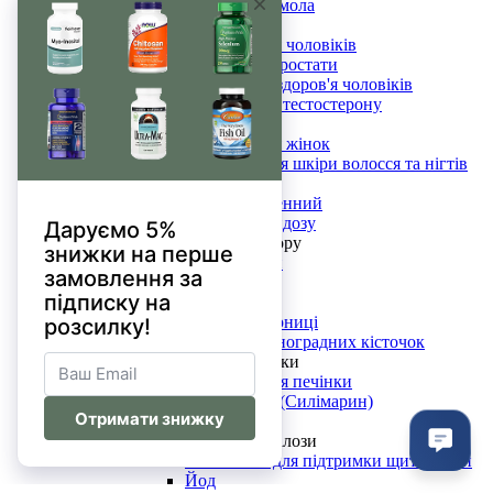
Мастикова смола
Чоловіче здоров'я
Вітаміни для чоловіків
Підтримка простати
Сексуальне здоров'я чоловіків
Підвищення тестостерону
Жіноче здоров'я
Вітаміни для жінок
Комплекс для шкіри волосся та нігтів
Менопауза
Вітекс священний
Проти кандидозу
Для поліпшення зору
Астаксантин
Зеаксантин
Лютеїн
Екстракт чорниці
Екстракт виноградних кісточок
Для здоров'я печінки
Комплекс для печінки
Розторопша (Силімарин)
SAM-e
Для щитовидної залози
Комплекси для підтримки щитовидки
Йод