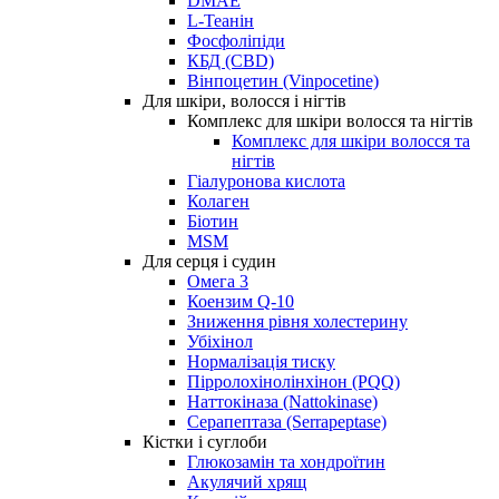
DMAE
L-Теанін
Фосфоліпіди
КБД (CBD)
Вінпоцетин (Vinpocetine)
Для шкіри, волосся і нігтів
Комплекс для шкіри волосся та нігтів
Комплекс для шкіри волосся та
нігтів
Гіалуронова кислота
Колаген
Біотин
MSM
Для серця і судин
Омега 3
Коензим Q-10
Зниження рівня холестерину
Убіхінол
Нормалізація тиску
Пірролохінолінхінон (PQQ)
Наттокіназа (Nattokinase)
Серапептаза (Serrapeptase)
Кістки і суглоби
Глюкозамін та хондроїтин
Акулячий хрящ