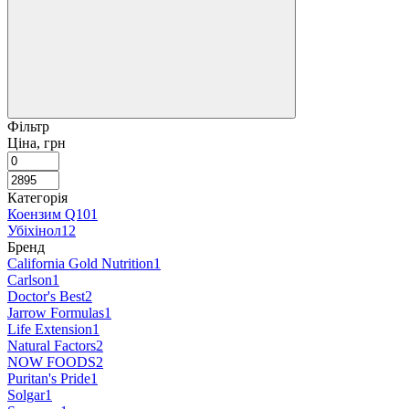
Фільтр
Ціна, грн
Категорія
Коензим Q10
1
Убіхінол
12
Бренд
California Gold Nutrition
1
Carlson
1
Doctor's Best
2
Jarrow Formulas
1
Life Extension
1
Natural Factors
2
NOW FOODS
2
Puritan's Pride
1
Solgar
1