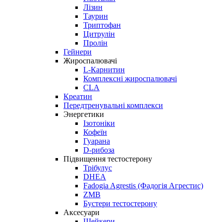
Лізин
Таурин
Триптофан
Цитрулін
Пролін
Гейнери
Жироспалювачі
L-Карнитин
Комплексні жироспалювачі
CLA
Креатин
Передтренувальні комплекси
Энергетики
Ізотоніки
Кофеїн
Гуарана
D-рибоза
Підвищення тестостерону
Трібулус
DHEA
Fadogia Agrestis (Фадогія Агрестис)
ZMB
Бустери тестостерону
Аксесуари
Шейкери