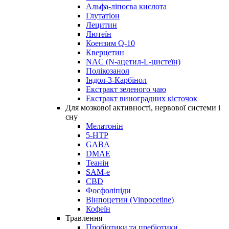
Альфа-ліпоєва кислота
Глутатіон
Лецитин
Лютеїн
Коензим Q-10
Кверцетин
NAC (N-ацетил-L-цистеїн)
Полікозанол
Індол-3-Карбінол
Екстракт зеленого чаю
Екстракт виноградних кісточок
Для мозкової активності, нервової системи і
сну
Мелатонін
5-HTP
GABA
DMAE
Теанін
SAM-e
CBD
Фосфоліпіди
Вінпоцетин (Vinpocetine)
Кофеїн
Травлення
Пробіотики та пребіотики