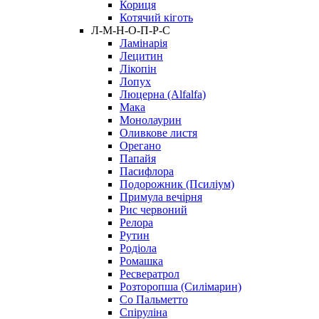
Кориця
Котячий кіготь
Л-М-Н-О-П-Р-С
Ламінарія
Лецитин
Лікопін
Лопух
Люцерна (Alfalfa)
Мака
Монолаурин
Оливкове листя
Орегано
Папайя
Пасифлора
Подорожник (Псиліум)
Примула вечірня
Рис червоний
Релора
Рутин
Родіола
Ромашка
Ресвератрол
Розторопша (Силімарин)
Со Пальметто
Спіруліна