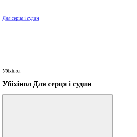
Для серця і судин
Убіхінол
Убіхінол Для серця і судин