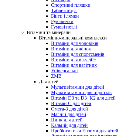
Спортивні пляшки
Таблетниця
Бінти і лямки
Рукавички
Гумові петлі
Вітаміни та мінерали
Вітамінно-мінеральні комплекси
Вітаміни для чоловіків
Вітаміни для жінок
Вітаміни для спортсменів
Вітаміни для віку 50+
Вітаміни для вагітних
Універсальні
ZMB
Для дітей
Мультивітаміни для дітей
Мультивітаміни для підлітків
Вітамін D3 та D3+K2 для дітей
Вітамін С для дітей
Омега-3 для дітей
Магній для дітей
Цинк для дітей
Кальцій для дітей
Пробіотики та Ензими для дітей