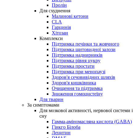
Пролін
Для схуднення
Малинові кетони
CLA
Гарцинія
Хітозан
Комплекси
Підтримка печінки та жовчного
Підтримка щитовидної залози
Підтримка наднирників
Підтримка рівня цукру
Підтримка простати
Підтримка при менопаузі
Здоров'я сечовивідних шляхів
Здоров'я кишківника
Очищення та підтримка
Зниження гомоцистеїну
Для тварин
За симптомами
Для мозкової активності, нервової системи і
сну
Гамма-аміномасляна кислота (GABA)
Гінкго Білоба
Лецитин