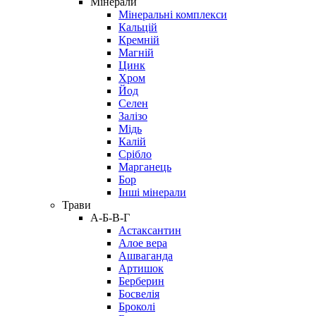
Мінерали
Мінеральні комплекси
Кальцій
Кремній
Магній
Цинк
Хром
Йод
Селен
Залізо
Мідь
Калій
Срібло
Марганець
Бор
Інші мінерали
Трави
А-Б-В-Г
Астаксантин
Алое вера
Ашваганда
Артишок
Берберин
Босвелія
Броколі