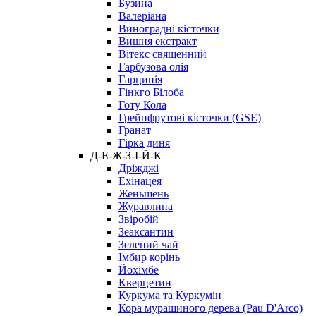
Бузина
Валеріана
Виноградні кісточки
Вишня екстракт
Вітекс священний
Гарбузова олія
Гарцинія
Гінкго Білоба
Готу Кола
Грейпфрутові кісточки (GSE)
Гранат
Гірка диня
Д-Е-Ж-З-І-Й-К
Дріжджі
Ехінацея
Женьшень
Журавлина
Звіробій
Зеаксантин
Зелений чай
Імбир корінь
Йохімбе
Кверцетин
Куркума та Куркумін
Кора мурашиного дерева (Pau D'Arco)