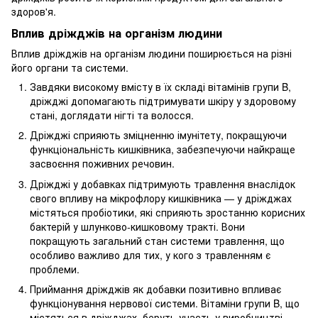
здоров'я.
Вплив дріжджів на організм людини
Вплив дріжджів на організм людини поширюється на різні
його органи та системи.
Завдяки високому вмісту в їх складі вітамінів групи B,
дріжджі допомагають підтримувати шкіру у здоровому
стані, доглядати нігті та волосся.
Дріжджі сприяють зміцненню імунітету, покращуючи
функціональність кишківника, забезпечуючи найкраще
засвоєння поживних речовин.
Дріжджі у добавках підтримують травлення внаслідок
свого впливу на мікрофлору кишківника — у дріжджах
містяться пробіотики, які сприяють зростанню корисних
бактерій у шлунково-кишковому тракті. Вони
покращують загальний стан системи травлення, що
особливо важливо для тих, у кого з травленням є
проблеми.
Приймання дріжджів як добавки позитивно впливає
функціонування нервової системи. Вітаміни групи B, що
містяться в дріжджах, беруть участь у виробництві