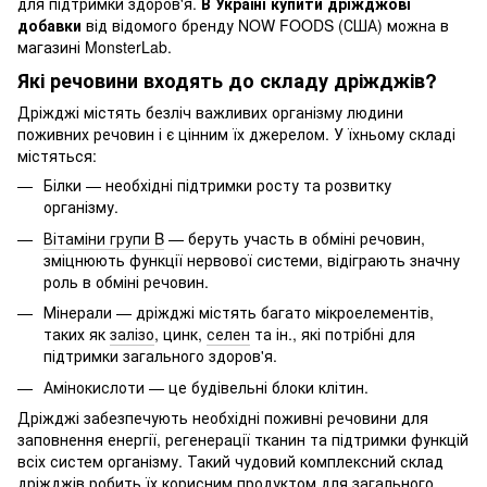
для підтримки здоров'я.
В Україні купити дріжджові
добавки
від відомого бренду NOW FOODS (США) можна в
магазині MonsterLab.
Які речовини входять до складу дріжджів?
Дріжджі містять безліч важливих організму людини
поживних речовин і є цінним їх джерелом. У їхньому складі
містяться:
Білки — необхідні підтримки росту та розвитку
організму.
Вітаміни групи B
— беруть участь в обміні речовин,
зміцнюють функції нервової системи, відіграють значну
роль в обміні речовин.
Мінерали — дріжджі містять багато мікроелементів,
таких як
залізо
, цинк,
селен
та ін., які потрібні для
підтримки загального здоров'я.
Амінокислоти
— це будівельні блоки клітин.
Дріжджі забезпечують необхідні поживні речовини для
заповнення енергії, регенерації тканин та підтримки функцій
всіх систем організму. Такий чудовий комплексний склад
дріжджів робить їх корисним продуктом для загального