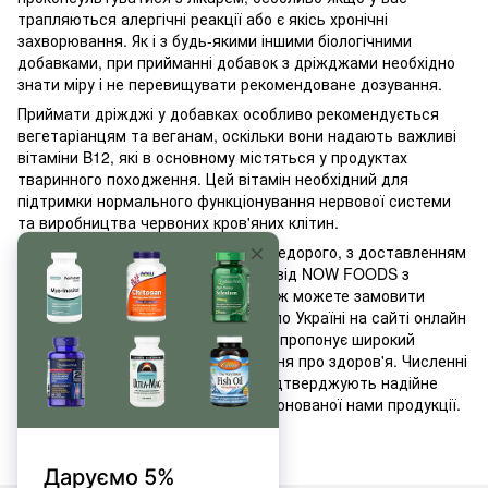
трапляються алергічні реакції або є якісь хронічні
захворювання. Як і з будь-якими іншими біологічними
добавками, при прийманні добавок з дріжджами необхідно
знати міру і не перевищувати рекомендоване дозування.
Приймати дріжджі у добавках особливо рекомендується
вегетаріанцям та веганам, оскільки вони надають важливі
вітаміни B12, які в основному містяться у продуктах
тваринного походження. Цей вітамін необхідний для
підтримки нормального функціонування нервової системи
та виробництва червоних кров'яних клітин.
У магазині MonsterLab ви можете недорого, з доставленням
у Києві купити дріжджі в добавках від NOW FOODS з
впевненістю в їхній якості. Ви також можете замовити
потрібну добавку з доставленням по Україні на сайті онлайн
магазину MonsterLab. Наш магазин пропонує широкий
асортимент продукції для піклування про здоров'я. Численні
позитивні відгуки наших клієнтів підтверджують надійне
партнерство з нами та якість пропонованої нами продукції.