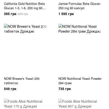
California Gold Nutrition Beta
Jarrow Formulas Beta Glucan
Glucan 1-3, 1-6, 200 mg 60
250 mg 60 капсул
рослинних капсул (05.2027)
395 грн
1 595 грн
499 грн
NOW Brewer's Yeast 200
NOW Nutritional Yeast Powder
таблеток
284 грам
549 грн
735 грн