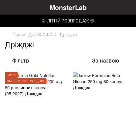
MonsterLab
🌸 ЛІТНІЙ РОЗПРОДАЖ 🌸
Трави
Д-Е-Ж-З-І-Й-К
Дріжджі
Дріжджі
Фільтр
За назвою
−21%
ЗАЛИШИЛОСЬ 296 ДНІВ