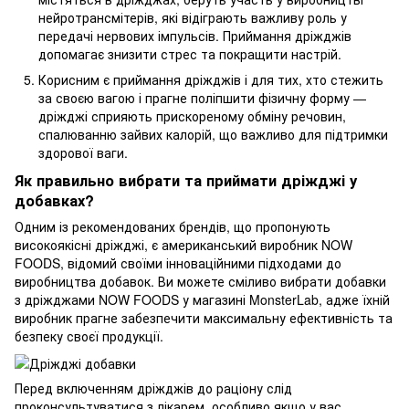
нейротрансмітерів, які відіграють важливу роль у
передачі нервових імпульсів. Приймання дріжджів
допомагає знизити стрес та покращити настрій.
Корисним є приймання дріжджів і для тих, хто стежить
за своєю вагою і прагне поліпшити фізичну форму —
дріжджі сприяють прискореному обміну речовин,
спалюванню зайвих калорій, що важливо для підтримки
здорової ваги.
Як правильно вибрати та приймати дріжджі у
добавках?
Одним із рекомендованих брендів, що пропонують
високоякісні дріжджі, є американський виробник NOW
FOODS, відомий своїми інноваційними підходами до
виробництва добавок. Ви можете сміливо вибрати добавки
з дріжджами NOW FOODS у магазині MonsterLab, адже їхній
виробник прагне забезпечити максимальну ефективність та
безпеку своєї продукції.
Перед включенням дріжджів до раціону слід
проконсультуватися з лікарем, особливо якщо у вас