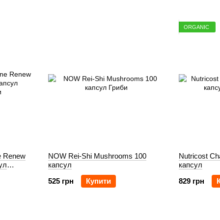
ORGANIC
 Renew
NOW Rei-Shi Mushrooms 100
Nutricost C
ул
капсул
капсул
525 грн
Купити
829 грн