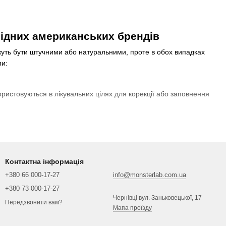
відних американських брендів
жуть бути штучними або натуральними, проте в обох випадках
пи:
користовуються в лікувальних цілях для корекції або заповнення
тенції, збільшення терміну придатності та збереження поживної
, якості та зберігання харчових продуктів.
Контактна інформація
+380 66 000-17-27
info@monsterlab.com.ua
+380 73 000-17-27
Чернівці вул. Заньковецької, 17
Передзвонити вам?
Мапа проїзду