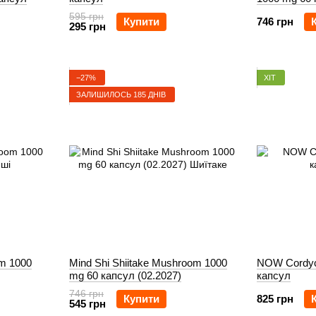
595 грн
Купити
746 грн
295 грн
−27%
ХІТ
ЗАЛИШИЛОСЬ 185 ДНІВ
om 1000
Mind Shi Shiitake Mushroom 1000
NOW Cordyc
mg 60 капсул (02.2027)
капсул
746 грн
Купити
825 грн
545 грн