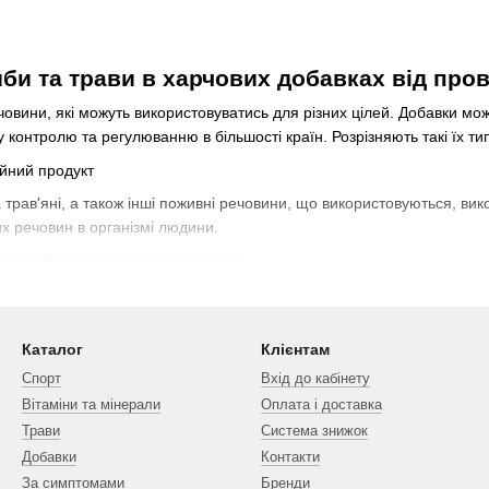
иби та трави в харчових добавках від про
овини, які можуть використовуватись для різних цілей. Добавки мо
 контролю та регулюванню в більшості країн. Розрізняють такі їх ти
йний продукт
а трав'яні, а також інші поживні речовини, що використовуються, ви
х речовин в організмі людини.
інгредієнт для харчових продуктів
 харчові продукти для покращення смаку, текстури, кольору, консис
ки, які використовуються як інгредієнт для покращення смаку, складу
Каталог
Клієнтам
Спорт
Вхід до кабінету
Вітаміни та мінерали
Оплата і доставка
Трави
Система знижок
Добавки
Контакти
За симптомами
Бренди