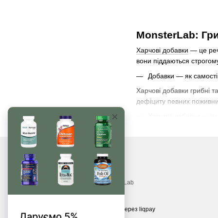
MonsterLab: Гр
Харчові добавки
— це реч
вони піддаються строгому
Добавки — як самості
Харчові добавки грибні т
дефіциту певних поживни
Харчові добавки — як 
Такі добавки додаються в
цінності продуктів. Добав
© 2017—2026
Вітаміни, БАДи, добавки, трави MonsterLab
Приймаємо до оплати