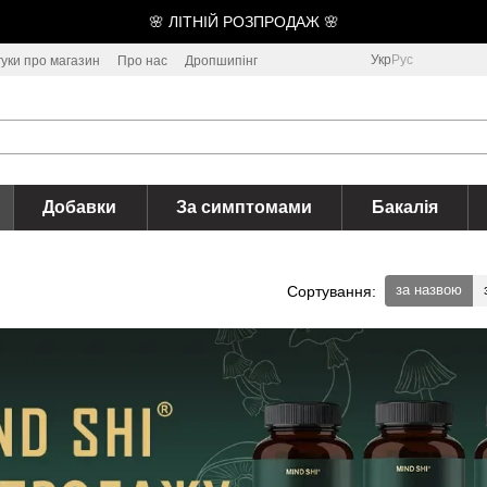
🌸 ЛІТНІЙ РОЗПРОДАЖ 🌸
Укр
Рус
гуки про магазин
Про нас
Дропшипінг
Добавки
За симптомами
Бакалія
за назвою
Сортування: