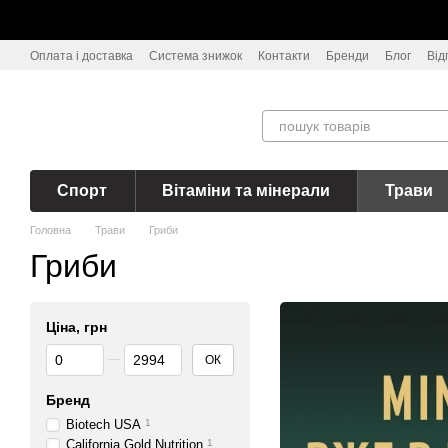
Перейти до основного контенту
Оплата і доставка
Система знижок
Контакти
Бренди
Блог
Від
Спорт
Вітаміни та мінерали
Трави
Головна
Трави
Гриби
Гриби
Ціна, грн
Від Ціна, грн
До Ціна, грн
ОК
Бренд
Biotech USA
1
California Gold Nutrition
1