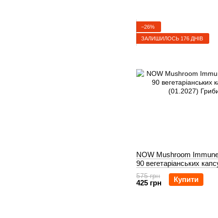
−26%
ЗАЛИШИЛОСЬ 176 ДНІВ
NOW Mushroom Immune
90 вегетаріанських капс
(01.2027)
575 грн
Купити
425 грн