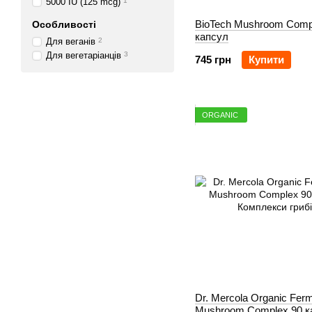
5000 IU (125 mcg)
1
BioTech Mushroom Comp
Особливості
капсул
Для веганів
2
Для вегетаріанців
3
745 грн
Купити
ORGANIC
Dr. Mercola Organic Fer
Mushroom Complex 90 к