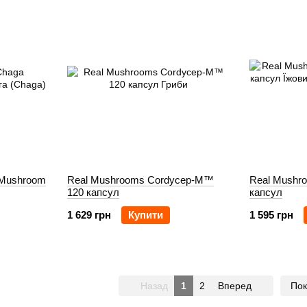
 Mushroom
Real Mushrooms Cordycep-M™
Real Mushro
120 капсул
капсул
1 629 грн
Купити
1 595 грн
Назад
1
2
Вперед
Пок