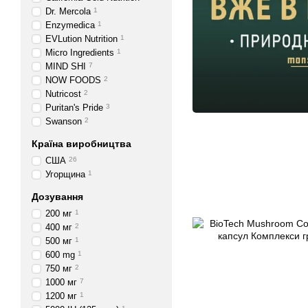
Dr. Mercola
1
Enzymedica
1
EVLution Nutrition
1
Micro Ingredients
1
MIND SHI
7
NOW FOODS
2
Nutricost
2
Puritan's Pride
3
Swanson
2
Країна виробництва
США
26
Угорщина
1
Дозування
200 мг
1
400 мг
2
500 мг
1
600 mg
1
750 мг
2
1000 мг
7
1200 мг
1