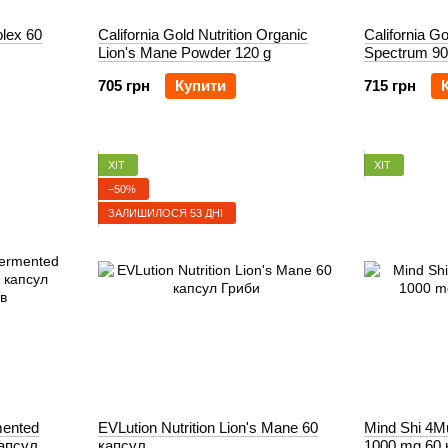
lex 60
California Gold Nutrition Organic
California Go
Lion's Mane Powder 120 g
Spectrum 90
705 грн
Купити
715 грн
ХІТ
ХІТ
−50%
ЗАЛИШИЛОСЯ 53 ДНІ
mented
EVLution Nutrition Lion's Mane 60
Mind Shi 4
апсул
капсул
1000 mg 60 