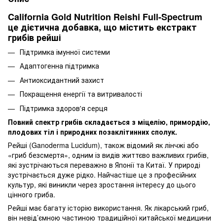
California Gold Nutrition Reishi Full-Spectrum
це дієтична добавка, що містить екстракт
грибів рейші
Підтримка імунної системи
Адаптогенна підтримка
Антиоксидантний захист
Покращення енергії та витривалості
Підтримка здоров'я серця
Повний спектр грибів складається з міцелію, примордію,
плодових тіл і природних позаклітинних сполук.
Рейші (Ganoderma Lucidum), також відомий як лінчжі або
«гриб безсмертя», одним із видів життєво важливих грибів,
які зустрічаються переважно в Японії та Китаї. У природі
зустрічається дуже рідко. Найчастіше це з професійних
культур, які виникли через зростання інтересу до цього
цінного гриба.
Рейші має багату історію використання. Як лікарський гриб,
він невід’ємною частиною традиційної китайської медицини