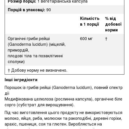
Розмір порції:
1 вегетаріанська капсула
Порцій в упаковці:
90
Кількість
% від
в 1 порції
добової
норми
Органічні гриби рейші
600 мг
†
(Ganoderma lucidum) (міцелій,
примордій,
плодові тіла та позаклітинні
сполуки)
† Добову норму не визначено.
Інші інгредієнти
Порошок із грибів рейші (Ganoderma lucidum), повний спектр
дії
Модифікована целюлоза (рослинна капсула), органічне біле
сорго (субстрат для вирощування).
Під час виготовлення цього продукту не використовуються
молоко, яйця, риба, молюски та ракоподібні, деревні горіхи,
арахіс, пшениця, соя та глютен. Виробляється на