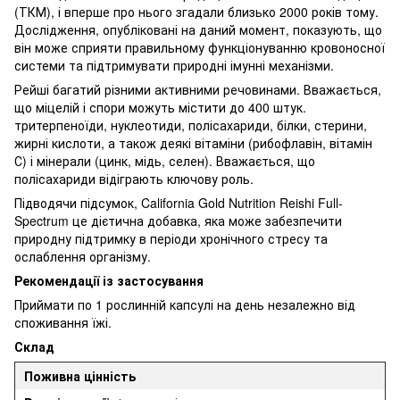
(ТКМ), і вперше про нього згадали близько 2000 років тому.
Дослідження, опубліковані на даний момент, показують, що
він може сприяти правильному функціонуванню кровоносної
системи та підтримувати природні імунні механізми.
Рейші багатий різними активними речовинами. Вважається,
що міцелій і спори можуть містити до 400 штук.
тритерпеноїди, нуклеотиди, полісахариди, білки, стерини,
жирні кислоти, а також деякі вітаміни (рибофлавін, вітамін
С) і мінерали (цинк, мідь, селен). Вважається, що
полісахариди відіграють ключову роль.
Підводячи підсумок, California Gold Nutrition Reishi Full-
Spectrum це дієтична добавка, яка може забезпечити
природну підтримку в періоди хронічного стресу та
ослаблення організму.
Рекомендації із застосування
Приймати по 1 рослинній капсулі на день незалежно від
споживання їжі.
Склад
Поживна цінність