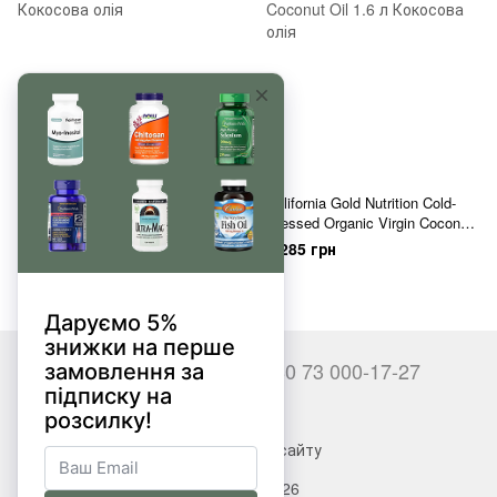
BetterBody Foods Virgin Organic
California Gold Nutrition Cold-
Coconut Oil 458 мл
Pressed Organic Virgin Coconut
Oil 1.6 л
525 грн
1 285 грн
+380 66 000-17-27
+380 73 000-17-27
Контакти
Повна версія сайту
© 2017—2026