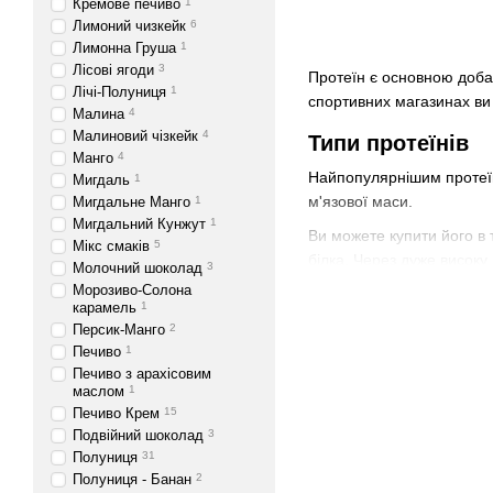
Кремове печиво
1
Лимоний чизкейк
6
Лимонна Груша
1
Лісові ягоди
3
Протеїн є основною доба
Лічі-Полуниця
1
спортивних магазинах ви 
Малина
4
Малиновий чізкейк
4
Типи протеїнів
Манго
4
Найпопулярнішим протеїно
Мигдаль
1
м'язової маси.
Мигдальне Манго
1
Мигдальний Кунжут
1
Ви можете купити його в т
Мікс смаків
5
білка. Через дуже високу
Молочний шоколад
3
непереносимістю лактози
Морозиво-Солона
карамель
1
Казеїновий протеїн погли
Персик-Манго
2
Якщо вам не подобається 
Печиво
1
Печиво з арахісовим
схожості з м'язовим білко
маслом
1
Яловичий протеїн є хорош
Печиво Крем
15
лактозу і цукор. Особливі
Подвійний шоколад
3
Полуниця
31
Соєві і рослинні протеїни
Полуниця - Банан
2
рекомендуються людям на 