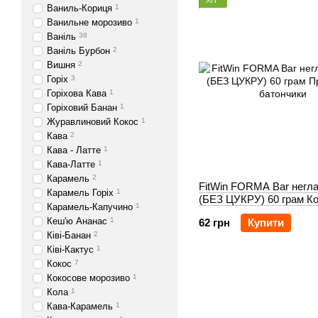
Ваниль-Кориця
1
Ванильне морозиво
1
Ваніль
38
Ваніль Бурбон
2
Вишня
2
Горіх
3
Горіхова Кава
1
Горіховий Банан
1
Журавлиновий Кокос
1
Кава
2
Кава - Латте
1
Кава-Латте
1
Карамель
2
FitWin FORMA Bar негла
Карамель Горіх
1
(БЕЗ ЦУКРУ) 60 грам К
Карамель-Капучино
1
Кеш'ю Ананас
1
62 грн
Купити
Ківі-Банан
2
Ківі-Кактус
1
Кокос
7
Кокосове морозиво
1
Кола
1
Кава-Карамель
1