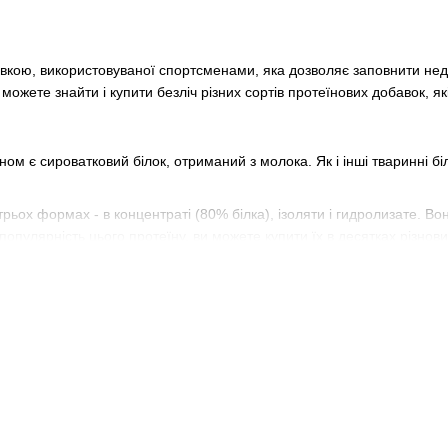
вкою, використовуваної спортсменами, яка дозволяє заповнити нед
можете знайти і купити безліч різних сортів протеїнових добавок, 
м є сироватковий білок, отриманий з молока. Як і інші тваринні біл
рьох формах - в концентраті (80% білка), ізоляти і гидролизате. Вон
 популярність цього протеїну, ви можете купити їх в десятках різнов
.
нається тривалий час, тому його використовують ввечері для посил
молочний білок, ви повинні спробувати яєчний протеїн. Він містить
м.
им варіантом для людей, які страждають від непереносимості лактоз
стю цього протеїну є гарна розчинність в воді.
 розглядаються як більш дешевий замінник тваринних білків. Їх недол
вегетаріанської дієти. Соєвий білок благотворно впливає на кістки,