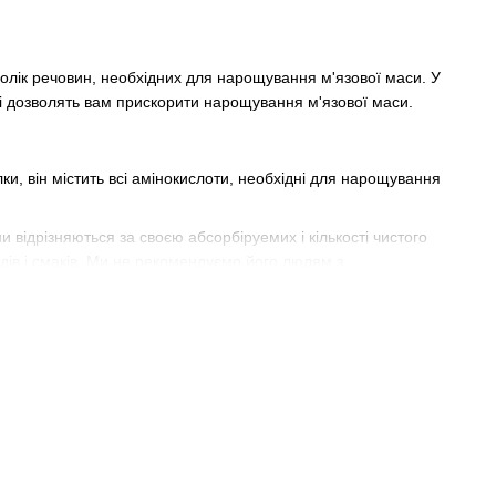
олік речовин, необхідних для нарощування м'язової маси. У
які дозволять вам прискорити нарощування м'язової маси.
ки, він містить всі амінокислоти, необхідні для нарощування
и відрізняються за своєю абсорбіруемих і кількості чистого
идів і смаків. Ми не рекомендуємо його людям з
ення відновлення організму.
 овальбумин, відомий як один з кращих білків, через його
и. Він дорожче, ніж сироватковий білок, але він не містить
іком є ​​те, що вони не містять всі незамінні амінокислоти. Вони
 тому що він містить ізофлавони.