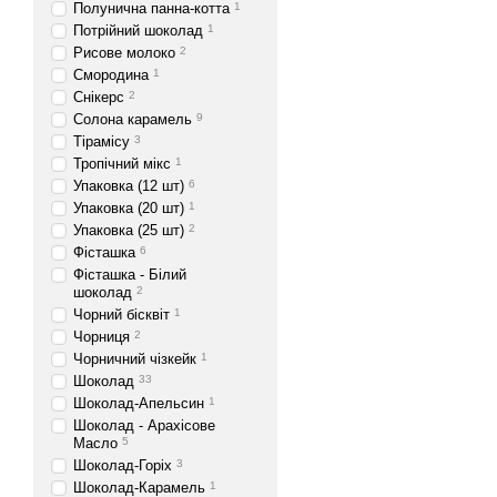
Полунична панна-котта
1
Потрійний шоколад
1
Рисове молоко
2
Смородина
1
Снікерс
2
Солона карамель
9
Тірамісу
3
Тропічний мікс
1
Упаковка (12 шт)
6
Упаковка (20 шт)
1
Упаковка (25 шт)
2
Фісташка
6
Фісташка - Білий
шоколад
2
Чорний бісквіт
1
Чорниця
2
Чорничний чізкейк
1
Шоколад
33
Шоколад-Апельсин
1
Шоколад - Арахісове
Масло
5
Протеїн. Ціна і в
Шоколад-Горіх
3
Шоколад-Карамель
1
Протеїн слід зберігати в