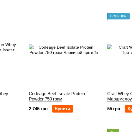
НОВИНКА
 Whey
Codeage Beef Isolate Protein
Craft Whey 
Powder 750 грам
Маршмелоу
2 745 грн
Купити
55 грн
К
ХІТ