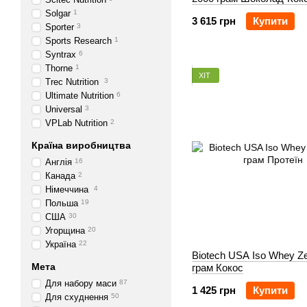
Solgar
1
3 615 грн
Купити
Sporter
3
Sports Research
1
Syntrax
6
Thorne
1
ХІТ
Trec Nutrition
3
Ultimate Nutrition
6
Universal
3
VPLab Nutrition
2
Країна виробництва
Англія
16
Канада
2
Німеччина
4
Польша
19
США
30
Угорщина
20
Україна
22
Biotech USA Iso Whey Z
Мета
грам Кокос
Для набору маси
87
1 425 грн
Купити
Для схуднення
50