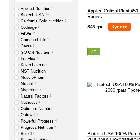
Applied Nutrition
7
Applied Critical Plant 450
Biotech USA
14
Ваніль
California Gold Nutrition
5
845 грн
Купити
Codeage
1
FitWin
6
Garden of Life
2
Gavra
9
ХІТ
GO ON Nutrition
4
IronFlex
1
Kevin Levrone
6
MST Nutrition
4
MusclePharm
2
Mutant
1
Myprotein
7
Natural Factors
1
Nutricost
3
Optimum Nutrition
5
Ostrovit
5
Powerful Progress
4
Progress Nutrition
6
Biotech USA 100% Pure
Rule 1
3
2000 грам Шоколад-Кок
Scitec Nutrition
5