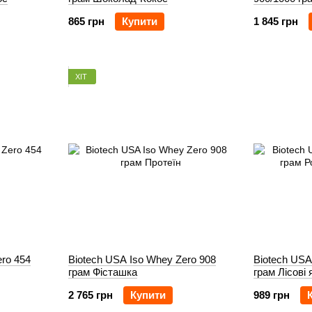
Капучино
865 грн
Купити
1 845 грн
ХІТ
ero 454
Biotech USA Iso Whey Zero 908
Biotech USA
грам Фісташка
грам Лісові 
2 765 грн
Купити
989 грн