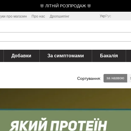
🌸 ЛІТНІЙ РОЗПРОДАЖ 🌸
Укр
Рус
гуки про магазин
Про нас
Дропшипінг
Добавки
За симптомами
Бакалія
за назвою
Сортування: