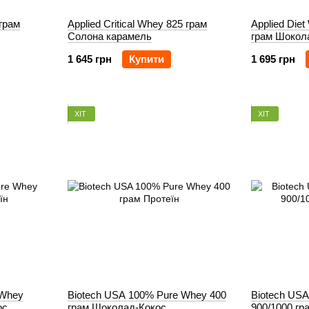
 грам
Applied Critical Whey 825 грам
Applied Diet
Солона карамель
грам Шокол
1 645 грн
Купити
1 695 грн
ХІТ
ХІТ
 Whey
Biotech USA 100% Pure Whey 400
Biotech US
ос
грам Шоколад-Кокос
900/1000 гр