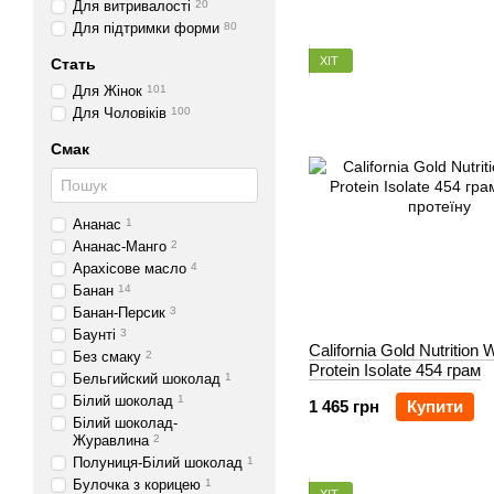
Для витривалості
20
Для підтримки форми
80
ХІТ
Стать
Для Жінок
101
Для Чоловіків
100
Смак
Ананас
1
Ананас-Манго
2
Арахісове масло
4
Банан
14
Банан-Персик
3
Баунті
3
California Gold Nutrition
Без смаку
2
Protein Isolate 454 грам
Бельгийский шоколад
1
Білий шоколад
1
1 465 грн
Купити
Білий шоколад-
Журавлина
2
Полуниця-Білий шоколад
1
Булочка з корицею
1
ХІТ