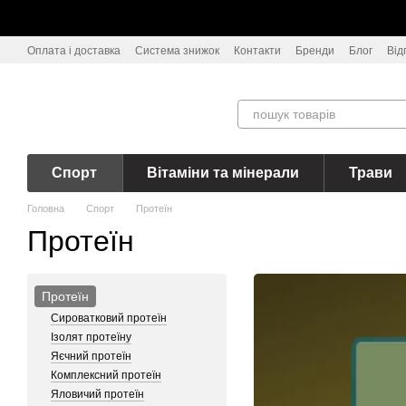
Перейти до основного контенту
Оплата і доставка
Система знижок
Контакти
Бренди
Блог
Від
Спорт
Вітаміни та мінерали
Трави
Головна
Спорт
Протеїн
Протеїн
Протеїн
Сироватковий протеїн
Ізолят протеїну
Яєчний протеїн
Комплексний протеїн
Яловичий протеїн