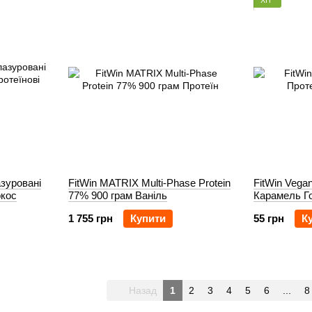
зуровані
FitWin MATRIX Multi-Phase Protein
FitWin Vegan
окос
77% 900 грам Ваніль
Карамель Го
1 755 грн
Купити
55 грн
К
Назад
1
2
3
4
5
6
...
8