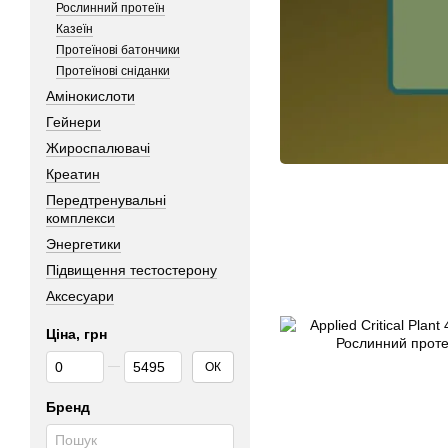
Рослинний протеїн
Казеїн
Протеїнові батончики
Протеїнові сніданки
Амінокислоти
Гейнери
Жироспалювачі
Креатин
Передтренувальні
комплекси
Энергетики
Підвищення тестостерону
Аксесуари
Ціна, грн
Від Ціна, грн
До Ціна, грн
ОК
Бренд