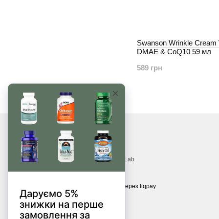
Swanson Wrinkle Cream 
DMAE & CoQ10 59 мл
589 грн
© 2017—2026
Вітаміни, БАДи, добавки, трави MonsterLab
Приймаємо до оплати
Мобільна версія