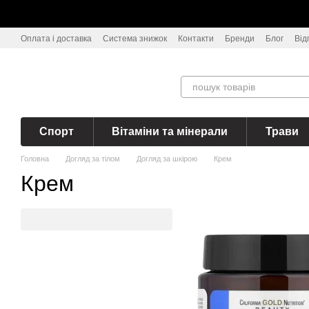
Перейти до основного контенту
Оплата і доставка
Система знижок
Контакти
Бренди
Блог
Від
Спорт
Вітаміни та мінерали
Трави
Головна
Догляд за тілом
Догляд за шкірою
Крем
Крем