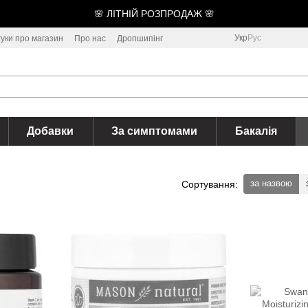
🌸 ЛІТНІЙ РОЗПРОДАЖ 🌸
Укр
Рус
гуки про магазин
Про нас
Дропшипінг
Добавки
За симптомами
Бакалія
за назвою
Сортування: