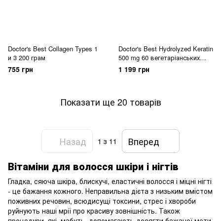
Doctor's Best Collagen Types 1
Doctor's Best Hydrolyzed Keratin
и 3 200 грам
500 mg 60 вегетаріанських
капсул
755 грн
1 199 грн
Показати ще 20 товарів
Назад
Вперед
1
з 11
Вітаміни для волосся шкіри і нігтів
Гладка, сяюча шкіра, блискучі, еластичні волосся і міцні нігті
- це бажання кожного. Неправильна дієта з низьким вмістом
поживних речовин, всюдисущі токсини, стрес і хвороби
руйнують наші мрії про красиву зовнішність. Також
процедури, які, мабуть, допомагають досягти бажаної мети,