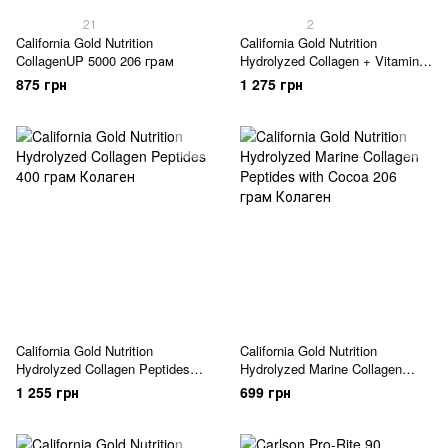
21
2
California Gold Nutrition
California Gold Nutrition
CollagenUP 5000 206 грам
Hydrolyzed Collagen + Vitamin C
Type 1 & 3 250 таблеток
875 грн
1 275 грн
California Gold Nutrition
California Gold Nutrition
Hydrolyzed Collagen Peptides
Hydrolyzed Marine Collagen
400 грам
Peptides with Cocoa 206 грам
1 255 грн
699 грн