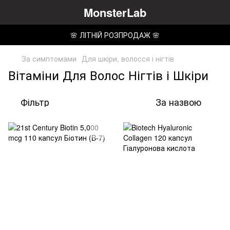
MonsterLab
🌸 ЛІТНІЙ РОЗПРОДАЖ 🌸
За симптомами
Для шкіри, волосся і нігтів
Вітаміни Для Волос Нігтів і Шкіри
Фільтр
За назвою