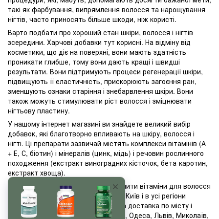
такі як фарбування, випрямлення волосся та нарощування
нігтів, часто приносять більше шкоди, ніж користі.
Варто подбати про хороший стан шкіри, волосся і нігтів
зсередини. Харчові добавки тут корисні. На відміну від
косметики, що діє на поверхні, вони мають здатність
проникати глибше, тому вони дають кращі і швидші
результати. Вони підтримують процеси регенерації шкіри,
підвищують її еластичність, прискорюють загоєння ран,
зменшують ознаки старіння і знебарвлення шкіри. Вони
також можуть стимулювати ріст волосся і зміцнювати
нігтьову пластину.
У нашому інтернет магазині ви знайдете великий вибір
добавок, які благотворно впливають на шкіру, волосся і
нігті. Ці препарати зазвичай містять комплекси вітамінів (А
+ Е, С, біотин) і мінералів (цинк, мідь) і речовин рослинного
походження (екстракт виноградних кісточок, бета-каротин,
екстракт хвоща).
Наш інтернет-магазин пропонує купити вітаміни для волосся
нігтів і шкіри недорогі доставкою в Київ і в усі регіони
України. Для покупців передбачена доставка по місту і
доставка по Україні: Харків, Дніпро, Одеса, Львів, Миколаїв,