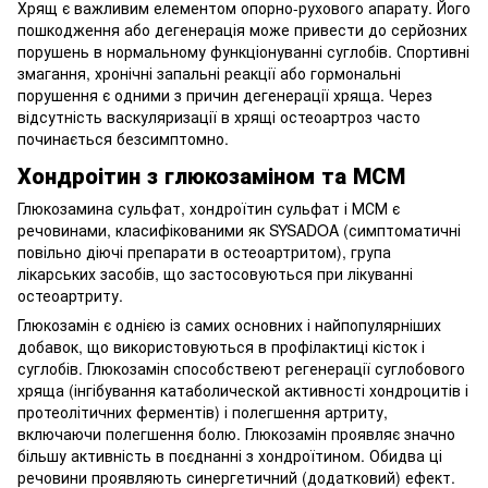
Хрящ є важливим елементом опорно-рухового апарату. Його
пошкодження або дегенерація може привести до серйозних
порушень в нормальному функціонуванні суглобів. Спортивні
змагання, хронічні запальні реакції або гормональні
порушення є одними з причин дегенерації хряща. Через
відсутність васкуляризації в хрящі остеоартроз часто
починається безсимптомно.
Хондроітин з глюкозаміном та МСМ
Глюкозамина сульфат, хондроїтин сульфат і МСМ є
речовинами, класифікованими як SYSADOA (симптоматичні
повільно діючі препарати в остеоартритом), група
лікарських засобів, що застосовуються при лікуванні
остеоартриту.
Глюкозамін є однією із самих основних і найпопулярніших
добавок, що використовуються в профілактиці кісток і
суглобів. Глюкозамін способствеют регенерації суглобового
хряща (інгібування катаболической активності хондроцитів і
протеолітичних ферментів) і полегшення артриту,
включаючи полегшення болю. Глюкозамін проявляє значно
більшу активність в поєднанні з хондроїтином. Обидва ці
речовини проявляють синергетичний (додатковий) ефект.