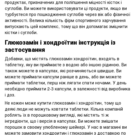
продуктах, призначених для поліпшення міцності кісток і
суглобів. Ви можете використовувати ці продукти, якщо ви
турбуєтеся про пошкодження суглобів через вік або фізичної
активності. Велика кількість фірм спортивного харчування
випускають цей комплекс, тому що він допомагає зміцнити
кістки і суглоби.
Глюкозамін і хондроїтин інструкція із
застосування
Добавки, що містять глюкозамін хондроїтин, входять в
таблетку, яку ви приймаєте з водою або іншою рідиною. Ви
також можете в капсулах, які розчиняються швидше. Ви
можете приймати капсули раніше в день, або ви можете
приймати таблетки, перш ніж лягати спати ночами. У день
необхідно приймати 2-3 капсули, в залежності від виробника
і доз.
Не кожен може купити глюкозамін і хондроїтин, тому що
деякі люди не можуть ковтати таблетки. Кілька компаній
роблять їх в порошковому вигляді, які містять ті ж
інгредієнти, що і версія в капсулах. Ви можете змішати
порошок в своєму улюбленому шейкері. У нас в магазині ви
можете замовити хондроитин і глюкозамін з доставкою по