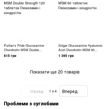
7
Puritan’s Pride Glucosamine
Solgar Glucosamine Hyaluronic
Chondroitin MSM Double
Acid Chondroitin MSM 60
Strength 120 таблеток
таблеток
615 грн
1 395 грн
Показати ще 20 товарів
Назад
Вперед
1
з 4
Проблеми з суглобами