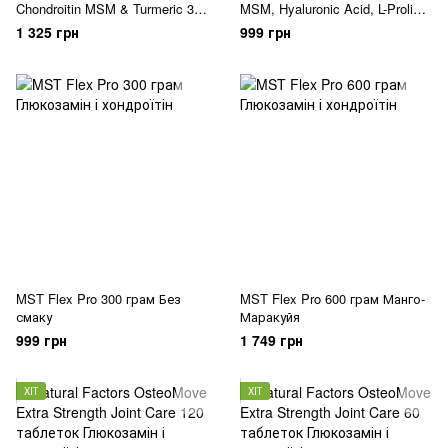
Chondroitin MSM & Turmeric 300
MSM, Hyaluronic Acid, L-Proline
таблеток
90 таблеток
1 325 грн
999 грн
MST Flex Pro 300 грам Без
MST Flex Pro 600 грам Манго-
смаку
Маракуйя
999 грн
1 749 грн
ХІТ
ХІТ