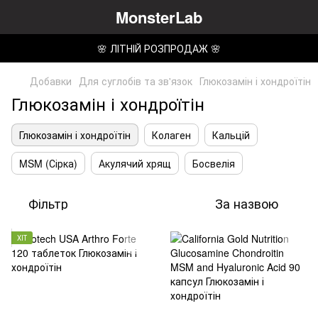
MonsterLab
🌸 ЛІТНІЙ РОЗПРОДАЖ 🌸
Добавки
Для суглобів та зв'язок
Глюкозамін і хондроїтін
Глюкозамін і хондроїтін
Глюкозамін і хондроїтін
Колаген
Кальцій
MSM (Сірка)
Акулячий хрящ
Босвелія
Фільтр
За назвою
ХІТ