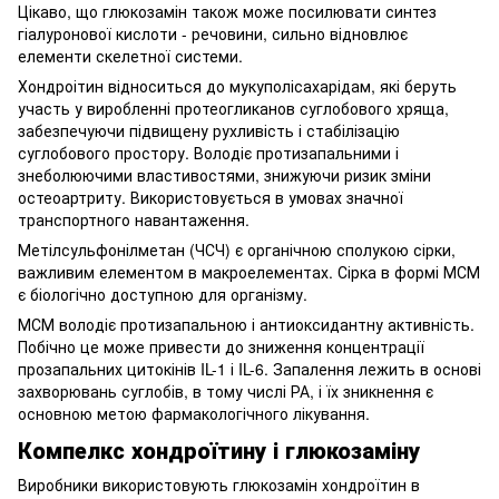
Цікаво, що глюкозамін також може посилювати синтез
гіалуронової кислоти - речовини, сильно відновлює
елементи скелетної системи.
Хондроітин відноситься до мукуполісахарідам, які беруть
участь у виробленні протеогликанов суглобового хряща,
забезпечуючи підвищену рухливість і стабілізацію
суглобового простору. Володіє протизапальними і
знеболюючими властивостями, знижуючи ризик зміни
остеоартриту. Використовується в умовах значної
транспортного навантаження.
Метілсульфонілметан (ЧСЧ) є органічною сполукою сірки,
важливим елементом в макроелементах. Сірка в формі МСМ
є біологічно доступною для організму.
МСМ володіє протизапальною і антиоксидантну активність.
Побічно це може привести до зниження концентрації
прозапальних цитокінів IL-1 і IL-6. Запалення лежить в основі
захворювань суглобів, в тому числі РА, і їх зникнення є
основною метою фармакологічного лікування.
Компелкс хондроїтину і глюкозаміну
Виробники використовують глюкозамін хондроїтин в