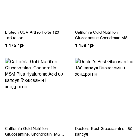
Biotech USA Arthro Forte 120
California Gold Nutrition
таблеток
Glucosamine Chondroitin MSM
and Hyaluronic Acid 90 капсул
1 175 грн
1 159 грн
California Gold Nutrition
Doctor's Best Glucosamine 180
Glucosamine, Chondroitin, MSM
капсул
Plus Hyaluronic Acid 60 капсул