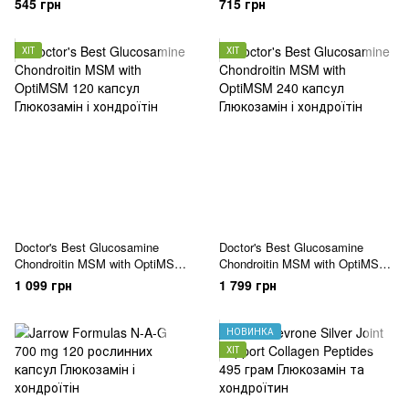
545 грн
715 грн
ХІТ
ХІТ
Doctor's Best Glucosamine
Doctor's Best Glucosamine
Chondroitin MSM with OptiMSM
Chondroitin MSM with OptiMSM
120 капсул
240 капсул
1 099 грн
1 799 грн
НОВИНКА
ХІТ