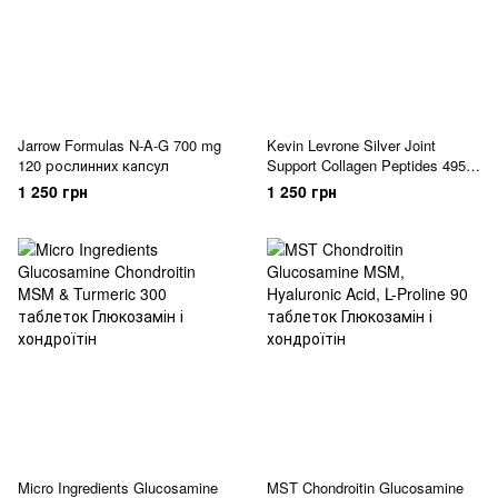
Jarrow Formulas N-A-G 700 mg
Kevin Levrone Silver Joint
120 рослинних капсул
Support Collagen Peptides 495
грам Кавун
1 250 грн
1 250 грн
Micro Ingredients Glucosamine
MST Chondroitin Glucosamine