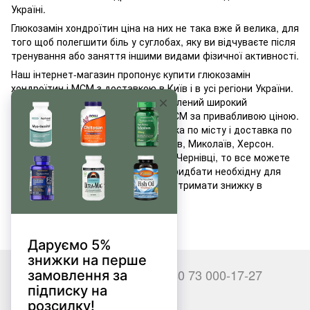
Україні.
Глюкозамін хондроїтин ціна на них не така вже й велика, для
того щоб полегшити біль у суглобах, яку ви відчуваєте після
тренування або заняття іншими видами фізичної активності.
Наш інтернет-магазин пропонує купити глюкозамін
хондроїтин і МСМ з доставкою в Київ і в усі регіони України.
В електронному каталозі представлений широкий
виборглюкозаміна хондроїтину і МСМ за привабливою ціною.
Для покупців передбачена доставка по місту і доставка по
Україні: Харків, Дніпро, Одеса, Львів, Миколаїв, Херсон.
Також якщо ви проживаєте в місті Чернівці, то все можете
зайти в один з наших магазинів і придбати необхідну для
себе добавку. Кожен клієнт може отримати знижку в
залежності від суми замовлення.
+380 66 000-17-27
+380 73 000-17-27
Контакти