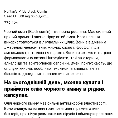
Puritan's Pride Black Cumin
Seed Oil 500 mg 60 рідких
капсул
775 грн
Чорний кмин (Black cumin) - це пряна рослина. Має сильний
пряний аромат і злегка гіркуватий
смак. Його насіння
використовуються в лікувальних цілях. Вони є відмінним
джерелом ненасичених жирних кислот, фосфоліпідів,
амінокислот, вітамінів і мінералів. Вони також містять цінні
фармакологічно активні інгредієнти, такі як стерини,
алкалоїди та тритерпенові сапоніни. Вчені припускають, що
сполуки хинона, особливо тімохінон, відповідальні за
більшість доведених терапевтичних ефектів.
На сьогоднішній день, можна купити і
приймати олію чорного кмину в рідких
капсулах.
Олія чорного кмину має сильні антимікробні властивості.
Воно знищує патогенні грампозитивні і грамнегативні
бактерії, пригнічує розмноження вірусів і обмежує зростання