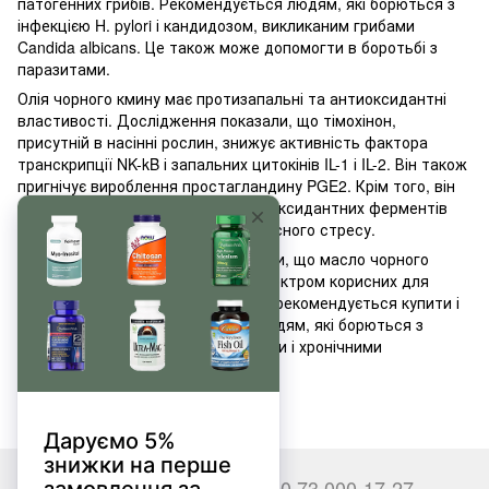
патогенних грибів. Рекомендується людям, які борються з
інфекцією H. pylori і кандидозом, викликаним грибами
Candida albicans. Це також може допомогти в боротьбі з
паразитами.
Олія чорного кмину має протизапальні та антиоксидантні
властивості. Дослідження показали, що тімохінон,
присутній в насінні рослин, знижує активність фактора
транскрипції NK-kB і запальних цитокінів IL-1 і IL-2. Він також
пригнічує вироблення простагландину PGE2. Крім того, він
сприяє експресії ендогенних антиоксидантних ферментів
(SOD, GPX) і сприяє зниженню окисного стресу.
Підводячи підсумок, можна сказати, що масло чорного
кмину - це препарат з широким спектром корисних для
здоров'я властивостей. Особливо рекомендується купити і
приймати масло чорного кмину людям, які борються з
інфекціями, інфекціями, паразитами і хронічними
запаленнями.
+380 66 000-17-27
+380 73 000-17-27