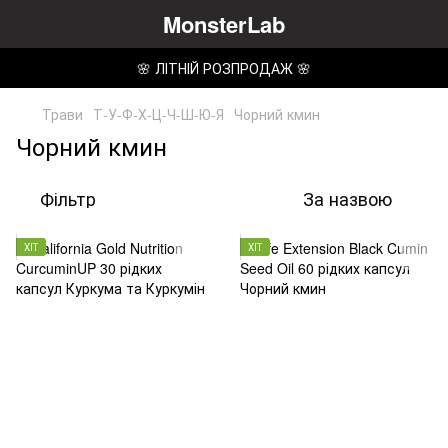
MonsterLab
🌸 ЛІТНІЙ РОЗПРОДАЖ 🌸
Трави
Т-У-Ф-Х-Ц-Ч-Ш-Ю-Я
Чорний кмин
Чорний кмин
Фільтр
За назвою
ХІТ
ХІТ