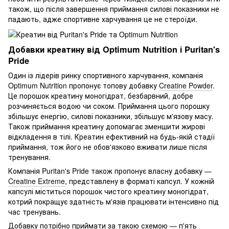
також, що після завершення приймання силові показники не
падають, адже спортивне харчування це не стероїди.
Добавки креатину від Optimum Nutrition і Puritan's
Pride
Один із лідерів ринку спортивного харчування, компанія
Optimum Nutrition пропонує топову добавку
Creatine Powder
.
Це порошок креатину моногідрат, безбарвний, добре
розчиняється водою чи соком. Приймання цього порошку
збільшує енергію, силові показники, збільшує м'язову масу.
Також приймання креатину допомагає зменшити жирові
відкладення в тілі. Креатин ефективний на будь-якій стадії
приймання, тож його не обов'язково вживати лише після
тренування.
Компанія Puritan's Pride також пропонує власну добавку —
Creatine Extreme
, представлену в форматі капсул. У кожній
капсулі міститься порошок чистого креатину моногідрат,
котрий покращує здатність м'язів працювати інтенсивно під
час тренувань.
Добавку потрібно приймати за такою схемою — п'ять