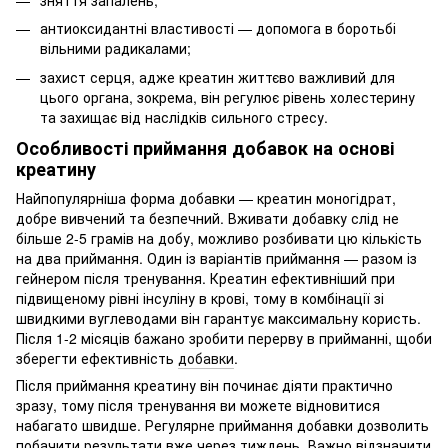
антиоксидантні властивості — допомога в боротьбі
вільними радикалами;
захист серця, адже креатин життєво важливий для
цього органа, зокрема, він регулює рівень холестерину
та захищає від наслідків сильного стресу.
Особливості приймання добавок на основі
креатину
Найпопулярніша форма добавки — креатин моногідрат,
добре вивчений та безпечний. Вживати добавку слід не
більше 2-5 грамів на добу, можливо розбивати цю кількість
на два приймання. Один із варіантів приймання — разом із
гейнером після тренування. Креатин ефективніший при
підвищеному рівні інсуліну в крові, тому в комбінації зі
швидкими вуглеводами він гарантує максимальну користь.
Після 1-2 місяців бажано зробити перерву в прийманні, щоби
зберегти ефективність
добавки
.
Після приймання креатину він починає діяти практично
зразу, тому після тренування ви можете відновитися
набагато швидше. Регулярне приймання добавки дозволить
побачити результати вже через тиждень. Важно відзначити