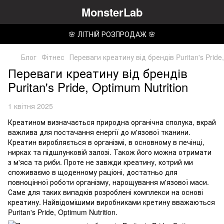
MonsterLab
🌸 ЛІТНІЙ РОЗПРОДАЖ 🌸
Блог
Фітнес
Переваги креатину від брендів Puritan's Pride,
Переваги креатину від брендів
Puritan's Pride, Optimum Nutrition
1 квітня 2025
Креатином визначається природна органічна сполука, вкрай
важлива для постачання енергії до м'язової тканини.
Креатин виробляється в організмі, в основному в печінці,
нирках та підшлунковій залозі. Також його можна отримати
з м'яса та риби. Проте не завжди креатину, котрий ми
споживаємо в щоденному раціоні, достатньо для
повноцінної роботи організму, нарощування м'язової маси.
Саме для таких випадків розроблені комплекси на основі
креатину. Найвідомішими виробниками кретину вважаються
Puritan's Pride, Optimum Nutrition.