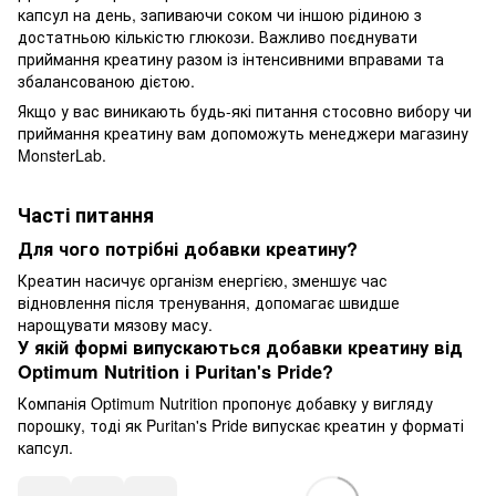
капсул на день, запиваючи соком чи іншою рідиною з
достатньою кількістю глюкози. Важливо поєднувати
приймання креатину разом із інтенсивними вправами та
збалансованою дієтою.
Якщо у вас виникають будь-які питання стосовно вибору чи
приймання креатину вам допоможуть менеджери магазину
MonsterLab.
Часті питання
Для чого потрібні добавки креатину?
Креатин насичує організм енергією, зменшує час
відновлення після тренування, допомагає швидше
нарощувати мязову масу.
У якій формі випускаються добавки креатину від
Optimum Nutrition і Puritan's Pride?
Компанія Optimum Nutrition пропонує добавку у вигляду
порошку, тоді як Puritan's Pride випускає креатин у форматі
капсул.