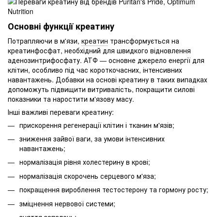
Основні функції креатину
Потрапляючи в м'язи,
креатин
трансформується на
креатинфосфат, необхідний для швидкого відновлення
аденозинтрифосфату. АТФ — основне джерело енергії для
клітин, особливо під час короткочасних, інтенсивних
навантажень. Добавки на основі креатину в таких випадках
допоможуть підвищити витривалість, покращити силові
показники та наростити м'язову масу.
Інші важливі переваги креатину:
прискорення регенерації клітин і тканин м'язів;
зниження зайвої ваги, за умови інтенсивних
навантажень;
нормалізація рівня холестерину в крові;
нормалізація скорочень серцевого м'яза;
покращення вироблення тестостерону та гормону росту;
зміцнення нервової системи;
зняття запалень;