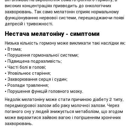
високих концентраціях призводить до онкологічних
захворювань. Так само мелатонін сприяє нормальному
функціонуванню нервової системи, перешкоджаючи появі
депресій і тривожності.
Нестача мелатоніну - симптоми
Низька кількість гормону може викликати такі наслідки як:
• Втома;
• Порушення гормональної системи;
• Підвищена подразливість;
• Часті болі в голові;
• Уповільнює старіння;
• Захворювання серця і судин;
• Розлади травлення;
• Порушення функцій головного мозку.
Недолік мелатоніну може стати причиною діабету 2 типу,
передміхурової залози або раку молочної залози. Через
поганого сну у людей знижується метаболізм, що згодом
може виразитися зайвою вагою і погіршенням хронічних
захворювань.