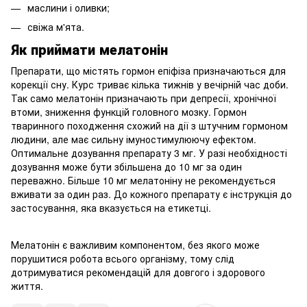
маслини і оливки;
свіжа м'ята.
Як приймати мелатонін
Препарати, що містять гормон епіфіза призначаються для
корекції сну. Курс триває кілька тижнів у вечірній час доби.
Так само мелатонін призначають при депресії, хронічної
втоми, зниження функцій головного мозку. Гормон
тваринного походження схожий на дії з штучним гормоном
людини, але має сильну імуностимулюючу ефектом.
Оптимальне дозування препарату 3 мг. У разі необхідності
дозування може бути збільшена до 10 мг за один
переважно. Більше 10 мг мелатоніну не рекомендується
вживати за один раз. До кожного препарату є інструкція до
застосування, яка вказується на етикетці.
Мелатонін є важливим компонентом, без якого може
порушитися робота всього організму, тому слід
дотримуватися рекомендацій для довгого і здорового
життя.