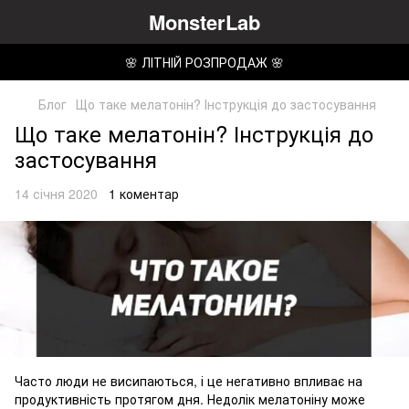
MonsterLab
🌸 ЛІТНІЙ РОЗПРОДАЖ 🌸
Блог
Що таке мелатонін? Інструкція до застосування
Що таке мелатонін? Інструкція до
застосування
14 січня 2020
1 коментар
Часто люди не висипаються, і це негативно впливає на
продуктивність протягом дня. Недолік мелатоніну може