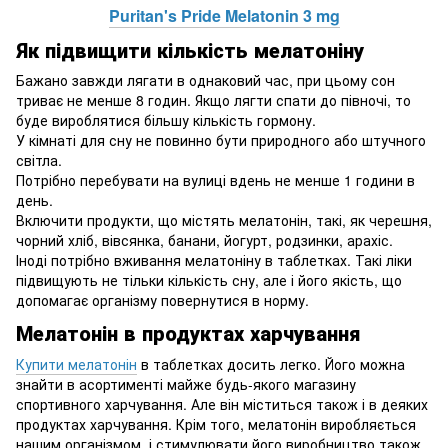
Puritan's Pride Melatonin 3 mg
Як підвищити кількість мелатоніну
Бажано завжди лягати в однаковий час, при цьому сон
триває не менше 8 годин. Якщо лягти спати до півночі, то
буде вироблятися більшу кількість гормону.
У кімнаті для сну не повинно бути природного або штучного
світла.
Потрібно перебувати на вулиці вдень не менше 1 години в
день.
Включити продукти, що містять мелатонін, такі, як черешня,
чорний хліб, вівсянка, банани, йогурт, родзинки, арахіс.
Іноді потрібно вживання мелатоніну в таблетках. Такі ліки
підвищують не тільки кількість сну, але і його якість, що
допомагає організму повернутися в норму.
Мелатонін в продуктах харчування
Купити мелатонін
в таблетках досить легко. Його можна
знайти в асортименті майже будь-якого магазину
спортивного харчування. Але він міститься також і в деяких
продуктах харчування. Крім того, мелатонін виробляється
нашим організмом, і стимулювати його виробництво також