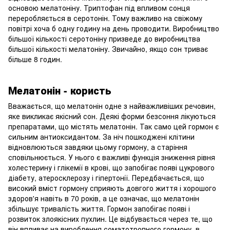
основою мелатоніну. Триптофан під впливом сонця
переробляється в серотонін. Тому важливо на свіжому
повітрі хоча б одну годину на день проводити. Виробництво
більшої кількості серотоніну призведе до виробництва
більшої кількості мелатоніну. Звичайно, якщо сон триває
більше 8 годин.
Мелатонін - користь
Вважається, що мелатонін одне з найважливіших речовин,
яке викликає якісний сон. Деякі форми безсоння лікуються
препаратами, що містять мелатонін. Так само цей гормон є
сильним антиоксидантом. За ніч пошкоджені клітини
відновлюються завдяки цьому гормону, а старіння
сповільнюється. У нього є важливі функція зниження рівня
холестерину і глікемії в крові, що запобігає появі цукрового
діабету, атеросклерозу і гіпертонії. Передбачається, що
високий вміст гормону сприяють довгого життя і хорошого
здоров'я навіть в 70 років, а це означає, що мелатонін
збільшує тривалість життя. Гормон запобігає появі і
розвиток злоякісних пухлин. Це відбувається через те, що
він впливає на вироблення соматотропного гормону, в