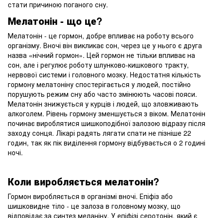
стати причиною поганого сну.
Мелатонін - що це?
Мелатонін - це гормон, добре впливає на роботу всього
організму. Вночі він викликає сон, через це у нього є друга
назва «нічний гормон». Цей гормон не тільки впливає на
сон, але і регулює роботу шлунково-кишкового тракту,
нервової системи і головного мозку. Недостатня кількість
гормону мелатоніну спостерігається у людей, постійно
порушують режим сну або часто змінюють часові пояси.
Мелатонін знижується у курців і людей, що зловживають
алкоголем. Рівень гормону зменшується з віком. Мелатонін
починає вироблятися шишкоподібної залозою відразу після
заходу сонця. Лікарі радять лягати спати не пізніше 22
годин, так як пік виділення гормону відбувається о 2 годині
ночі.
Коли виробляється мелатонін?
Гормон виробляється в організмі вночі. Епіфіз або
шишковидне тіло - це залоза в головному мозку, що
відповідає за синтез меланіну. У епіфізі серотонін, який є