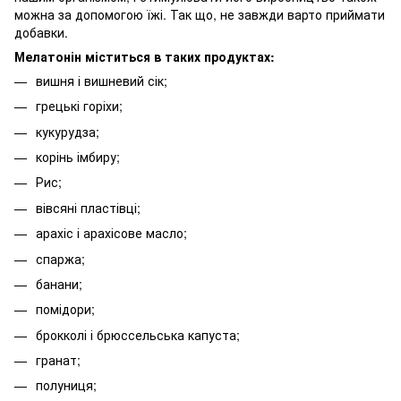
можна за допомогою їжі. Так що, не завжди варто приймати
добавки.
Мелатонін міститься в таких продуктах:
вишня і вишневий сік;
грецькі горіхи;
кукурудза;
корінь імбиру;
Рис;
вівсяні пластівці;
арахіс і арахісове масло;
спаржа;
банани;
помідори;
брокколі і брюссельська капуста;
гранат;
полуниця;