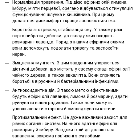
Нормалізація травлення. Під дією ефірних олій лимона,
імбиру
, м'яти перцевої,
орегано
відбувається стимуляція
функціонування шлунка й кишківника. При цьому
долається дискомфорт і краще засвоюється їжа.
Боротьба зі стресом, стабілізація сну. У такому разі
варто вибрати добавки, до складу яких входить
розмарин і лаванда. Поряд з іншими ефірними оліями
вони допоможуть подолати тривогу та заспокоїти
нерви.
Зміцнення імунітету. З цим завданням упораються
дієтичні добавки, що містять у своєму складі ефірні олії
чайного дерева, а також евкаліпта. Вони сприяють
боротьбі з вірусними й бактеріальними інфекціями.
Антиоксидантна дія. З такою метою ефективними
будуть ефірні олії лаванди, лимона й розмарину, здатні
руйнувати вільні радикали. Також вони можуть
уповільнювати старіння й омолоджувати клітини.
Протизапальний ефект. Це дуже важливий захист для
різних органів і систем. На нього здатні ефірні олії
розмарину й імбиру. Завдяки їхній дії долаються
запалення, зокрема пов'язані з суглобами.