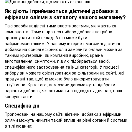
Як діють і приймаються дієтичні добавки з
ефірними оліями з каталогу нашого магазину?
Такі засоби наділені тими властивостями, які мають їхні
компоненти. Тому в процесі вибору добавок потрібно
враховувати їхній склад. А він може бути
найрізноманітнішим. У нашому інтернет-магазині дієтичні
добавки на основі ефірних олій замовити онлайн можна за
такими критеріями, як компанія виробник, країна
виготовлення, симптоми, під які підбирається засіб,
специфіка його застосування та інші категорії. У процесі
вибору ви можете орієнтуватися за фільтрами на сайті, які
продумані так, щоб їх можна було використовувати
інтуїтивно. Крім того, вам охоче допоможуть підібрати
варіанти добавок, які оптимально підходять для вас, наші
консультанти.
Специфіка дії
Пропоновані на нашому сайті
дієтичні добавки
з ефірними
оліями можуть чинити такий вплив на різні органи й системи
в тілі людини: