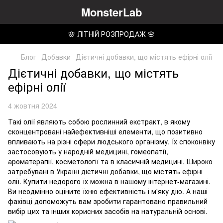
MonsterLab
🌸 ЛІТНІЙ РОЗПРОДАЖ 🌸
Блог
Добавки
Дієтичні добавки, що містять ефірні олії
Дієтичні добавки, що містять
ефірні олії
4 жовтня 2024
Такі олії являють собою рослинний екстракт, в якому
сконцентровані найефективніші елементи, що позитивно
впливають на різні сфери людського організму. Їх споконвіку
застосовують у народній медицині, гомеопатії,
ароматерапії, косметології та в класичній медицині. Широко
затребувані в Україні дієтичні добавки, що містять ефірні
олії. Купити недорого їх можна в нашому інтернет-магазині.
Ви неодмінно оціните їхню ефективність і м'яку дію. А наші
фахівці допоможуть вам зробити гарантовано правильний
вибір цих та інших корисних засобів на натуральній основі.