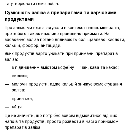
та утворювати гемоглобін.
Сумісність заліза з препаратами та харчовими
продуктами
Про залізо ми вже згадували в контексті інших мінералів,
проте його також важливо правильно приймати. На
засвоєння заліза погано впливають солі щавлевої кислоти,
кальцій, фосфор, антациди.
Яких продуктів варто уникати при прийманні препаратів
заліза:
з підвищеним вмістом кофеїну — чай, кава та какао;
висівки;
молочні продукти, адже кальцій знижує всмоктування
заліза;
пряна їжа;
яйця.
Це не значить, що потрібно зовсім відмовитися від цих
напоїв та продуктів, просто розвести в часі з прийомом
препаратів заліза.