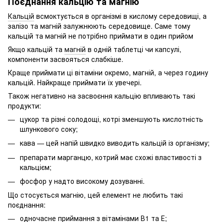
Поєднання кальцію та магнію
Кальцій
всмоктується в організмі в кислому середовищі, а
залізо та магній залужнюють середовище. Саме тому
кальцій та магній не потрібно приймати в один прийом
Якщо кальцій та
магній
в одній таблетці чи капсулі,
компоненти засвояться слабкіше.
Краще приймати ці вітаміни окремо, магній, а через годину
кальцій. Найкраще приймати їх увечері.
Також негативно на засвоєння кальцію впливають такі
продукти:
цукор та різні солодощі, котрі зменшують кислотність
шлункового соку;
кава — цей напій швидко виводить кальцій із організму;
препарати марганцю, котрий має схожі властивості з
кальцієм;
фосфор у надто високому дозуванні.
Що стосується магнію, цей елемент не любить такі
поєднання:
одночасне приймання з вітамінами
В1
та Е;