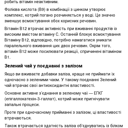
робить вітамін неактивним.
Фолієва кислота (В9) в комбінації з цинком утворює
комплекс, котрий погано розчиняється у воді. Це значно
зменшує всмоктування обох корисних речовин.
Вітамін В12 втрачає активність при вживанні продуктів із
високим вмістом вітаміну С. Останній блокує всмоктування
Вітаміну В12, відповідно, потрібно намагатися уникати
паралельного вживання цих двох речовин. Окрім того,
вітамін В12 може посилювати реакції, спричинені вітаміном
В1.
Зелений чай у поєднанні з залізом
Якщо ви вживаєте добавки заліза, краще не приймати їх
одночасно з зеленими чаєм. У такому поєднанні Зелений
чай втрачає свої антиоксидантні властивості.
Основне активне з’єднання в зеленому чаї — ЕГКГ
(епігаллокатехін-3-галлат), котрий може пригнічувати
запальні процеси.
Проте при одночасному прийманні з залізом, ці властивості
втрачаються.
Також втрачається здатність заліза об'єднуватись із білком