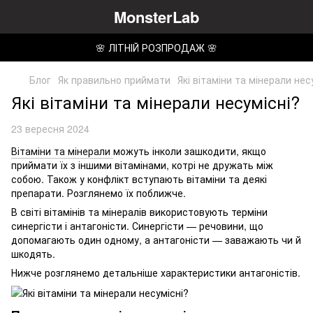
MonsterLab
🌸 ЛІТНІЙ РОЗПРОДАЖ 🌸
Блог
Як правильно приймати
Які вітаміни та мінерали нес
Які вітаміни та мінерали несумісні?
23 вересня 2024
Вітаміни та мінерали
можуть інколи зашкодити, якщо
приймати їх з іншими вітамінами, котрі не дружать між
собою. Також у конфлікт вступають вітаміни та деякі
препарати. Розглянемо їх поближче.
В світі вітамінів та мінералів використовують терміни
синергісти і антагоністи. Синергісти — речовини, що
допомагають один одному, а антагоністи — заважають чи й
шкодять.
Нижче розглянемо детальніше характеристики антагоністів.