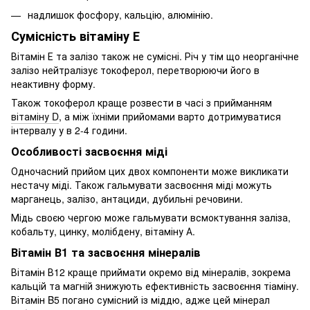
надлишок фосфору, кальцію, алюмінію.
Сумісність вітаміну Е
Вітамін Е та залізо також не сумісні. Річ у тім що неорганічне
залізо нейтралізує токоферол, перетворюючи його в
неактивну форму.
Також токоферол краще розвести в часі з прийманням
вітаміну D
, а між їхніми прийомами варто дотримуватися
інтервалу у в 2-4 години.
Особливості засвоєння міді
Одночасний прийом цих двох компоненти може викликати
нестачу міді. Також гальмувати засвоєння міді можуть
марганець, залізо, антациди, дубильні речовини.
Мідь своєю чергою може гальмувати всмоктування заліза,
кобальту, цинку, молібдену, вітаміну А.
Вітамін В1 та засвоєння мінералів
Вітамін В12 краще приймати окремо від мінералів, зокрема
кальцій та магній знижують ефективність засвоєння тіаміну.
Вітамін B5 погано сумісний із міддю, адже цей мінерал