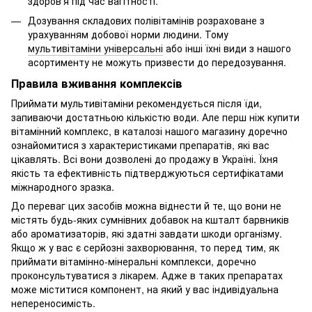
здоров'я під час вагітності.
Дозування складових полівітамінів розраховане з
урахуванням добової норми людини. Тому
мультивітаміни універсальні
або інші їхні види з нашого
асортименту не можуть призвести до передозування.
Правила вживання комплексів
Приймати мультивітаміни рекомендується після їди,
запиваючи достатньою кількістю води. Але перш ніж купити
вітамінний комплекс, в каталозі нашого магазину доречно
ознайомитися з характеристиками препаратів, які вас
цікавлять. Всі вони дозволені до продажу в Україні. Їхня
якість та ефективність підтверджуються сертифікатами
міжнародного зразка.
До переваг цих засобів можна віднести й те, що вони не
містять будь-яких сумнівних добавок на кшталт барвників
або ароматизаторів, які здатні завдати шкоди організму.
Якщо ж у вас є серйозні захворювання, то перед тим, як
приймати вітамінно-мінеральні комплекси, доречно
проконсультуватися з лікарем. Адже в таких препаратах
може міститися компонент, на який у вас індивідуальна
непереносимість.