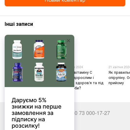
Інші записи
23 вересня 2024
10 вересня 2024
21 квітня 202
Які вітаміни та мінерали
Яка доза вітаміну С
Як правиль
несумісні?
потрібна дорослим і
спіруліну. 
дітям для здоров'я та під
прийому
час хвороби?
+380 66 000-17-27
+380 73 000-17-27
Контакти