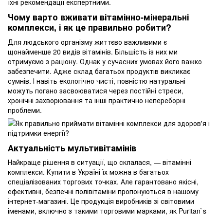
їхні рекомендації експертними.
Чому варто вживати вітамінно-мінеральні
комплекси, і як це правильно робити?
Для людського організму життєво важливими є
щонайменше 20 видів вітамінів. Більшість із них ми
отримуємо з раціону. Однак у сучасних умовах його важко
забезпечити. Адже склад багатьох продуктів викликає
сумнів. І навіть екологічно чисті, повністю натуральні
можуть погано засвоюватися через постійні стреси,
хронічні захворювання та інші практично непереборні
проблеми.
Актуальність мультивітамінів
Найкраще рішення в ситуації, що склалася, — вітамінні
комплекси. Купити в Україні їх можна в багатьох
спеціалізованих торгових точках. Але гарантовано якісні,
ефективні, безпечні полівітаміни пропонуються в нашому
інтернет-магазині. Це продукція виробників зі світовими
іменами, включно з такими торговими марками, як Puritan`s