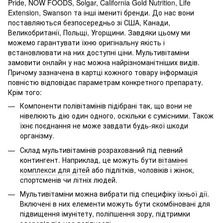
Pride, NOW FOODS, Solgar, California Gold Nutrition, Life
Extension, Swanson та інші імениті бренди. До нас вони
поставляються безпосередньо зі США, Канади,
Великобританії, Польщі, Угорщини. Завдяки цьому ми
можемо гарантувати їхню оригінальну якість і
встановлювати на них доступні ціни. Мультивітаміни
замовити онлайн у нас можна найрізноманітніших видів.
Причому зазначена в картці кожного товару інформація
повністю відповідає параметрам конкретного препарату.
Крім того:
Компоненти полівітамінів підібрані так, що вони не
нівелюють дію один одного, оскільки є сумісними. Також
їхнє поєднання не може завдати будь-якої шкоди
організму.
Склад мультивітамінів розрахований під певний
контингент. Наприклад, це можуть бути
вітамінні
комплекси для дітей
або підлітків, чоловіків і жінок,
спортсменів чи літніх людей.
Мультивітаміни можна вибрати під специфіку їхньої дії.
Включені в них елементи можуть бути скомбіновані для
підвищення імунітету, поліпшення зору, підтримки