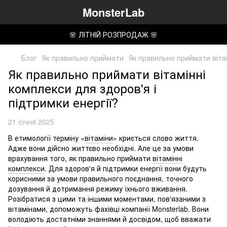
MonsterLab
🌸 ЛІТНІЙ РОЗПРОДАЖ 🌸
Блог
Як правильно приймати
Як правильно приймати вітам
Як правильно приймати вітамінні
комплекси для здоров'я і
підтримки енергії?
21 січня 2025
В етимології терміну «
вітаміни
» криється слово життя.
Адже вони дійсно життєво необхідні. Але це за умови
врахування того, як правильно приймати
вітамінні
комплекси
. Для здоров'я й підтримки енергії вони будуть
корисними за умови правильного поєднання, точного
дозування й дотримання режиму їхнього вживання.
Розібратися з цими та іншими моментами, пов'язаними з
вітамінами, допоможуть фахівці компанії Monsterlab. Вони
володіють достатніми знаннями й досвідом, щоб вважати