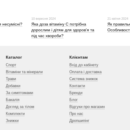
10 вересня 2024
21 квітня 2024
и несумісні?
Яка доза вітаміну С потрібна
Як правильн
дорослим і дітям для здоров'я та
Особливост
під час хвороби?
Каталог
Клієнтам
Спорт
Вхід до кабінету
Вітаміни та мінерали
Оплата і доставка
Трави
Система знижок
Добавки
Контакти
За симптомами
Бренди
Бакалія
Блог
Догляд за тілом
Відгуки про магазин
Комплекти
Про нас
Знижки
Дропшипінг