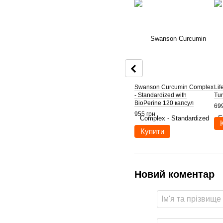
Swanson Curcumin Complex
Lif
- Standardized with
Tur
BioPerine 120 капсул
699
955 грн
Купити
Новий коментар