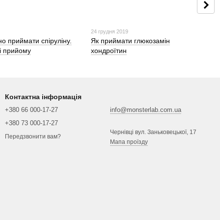
24 грудня 2019
о приймати спіруліну.
Як приймати глюкозамін
і прийому
хондроїтин
Контактна інформація
+380 66 000-17-27
info@monsterlab.com.ua
+380 73 000-17-27
Чернівці вул. Заньковецької, 17
Передзвонити вам?
Мапа проїзду