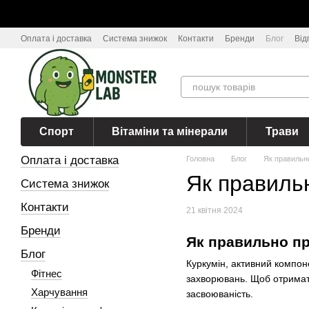
Перейти до основного контенту
Оплата і доставка
Система знижок
Контакти
Бренди
Блог
Від
Спорт
Вітаміни та мінерали
Трави
Оплата і доставка
Головна
Блог
Як правильн
Як правиль
Система знижок
Контакти
21 квітня 2024
Бренди
Як правильно пр
Блог
Куркумін, активний компоне
Фітнес
захворювань. Щоб отримати
Харчування
засвоюваність.