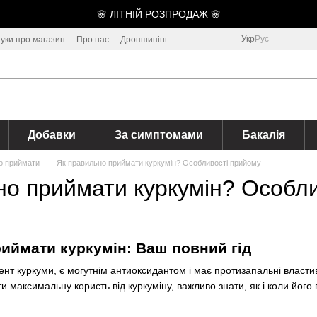
🌸 ЛІТНІЙ РОЗПРОДАЖ 🌸
Укр
Рус
гуки про магазин
Про нас
Дропшипінг
Добавки
За симптомами
Бакалія
о приймати
Як правильно приймати куркумін? Особливості прийому
но приймати куркумін? Особл
иймати куркумін: Ваш повний гід
нт куркуми, є могутнім антиоксидантом і має протизапальні властив
 максимальну користь від куркуміну, важливо знати, як і коли його 