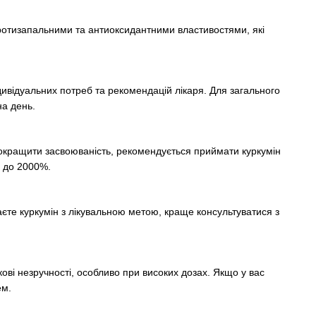
протизапальними та антиоксидантними властивостями, які
дивідуальних потреб та рекомендацій лікаря. Для загального
на день.
 покращити засвоюваність, рекомендується приймати куркумін
у до 2000%.
єте куркумін з лікувальною метою, краще консультуватися з
ові незручності, особливо при високих дозах. Якщо у вас
ем.