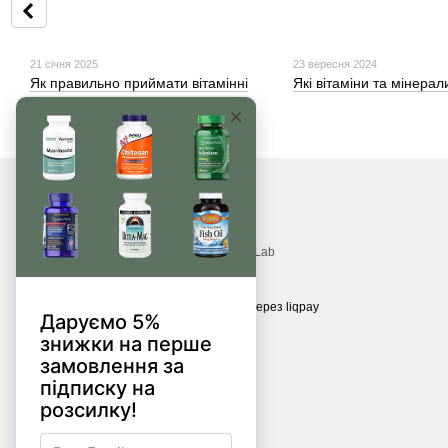
21 січня 2025
23 вересня 2024
Як правильно приймати вітамінні
Які вітаміни та мінерал
комплекси для здоров'я і
підтримки енергії?
© 2017—2026
Вітаміни, БАДи, добавки, трави MonsterLab
Приймаємо до оплати
Мобільна версія