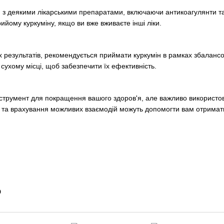
 з деякими лікарськими препаратами, включаючи антикоагулянти та
ийому куркуміну, якщо ви вже вживаєте інші ліки.
результатів, рекомендується приймати куркумін в рамках збалансов
сухому місці, щоб забезпечити їх ефективність.
нструмент для покращення вашого здоров'я, але важливо використо
 та врахування можливих взаємодій можуть допомогти вам отримати 
о