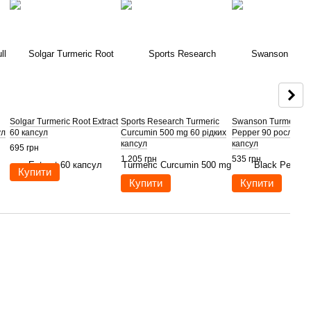
Solgar Turmeric Root Extract
Sports Research Turmeric
Swanson Turmeric &
ул
60 капсул
Curcumin 500 mg 60 рідких
Pepper 90 рослинн
капсул
капсул
695 грн
1 205 грн
535 грн
Купити
Купити
Купити