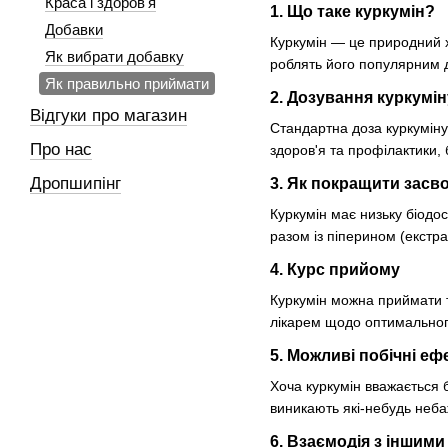
Краса і здоров'я
1. Що таке куркумін?
Добавки
Куркумін — це природний х
Як вибрати добавку
роблять його популярним д
Як правильно приймати
2. Дозування куркумін
Відгуки про магазин
Стандартна доза куркуміну
Про нас
здоров'я та профілактики,
Дропшипінг
3. Як покращити засв
Куркумін має низьку біодо
разом із піперином (екстр
4. Курс прийому
Куркумін можна приймати т
лікарем щодо оптимального
5. Можливі побічні еф
Хоча куркумін вважається 
виникають які-небудь неба
6. Взаємодія з іншими