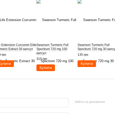
e Extension Curcumin Elite
Swanson Turmeric Full
Swanson Turmeric Full
meric Extract 30 капсул
Spectrum 720 mg 100
Spectrum 720 mg 30 капс
капсул
 грн
135 грн
315 грн
Купити
Купити
Купити
Увійти за допомогою