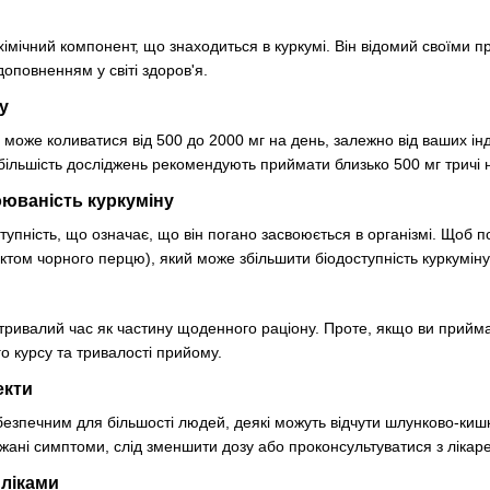
імічний компонент, що знаходиться в куркумі. Він відомий своїми 
оповненням у світі здоров'я.
у
 може коливатися від 500 до 2000 мг на день, залежно від ваших ін
 більшість досліджень рекомендують приймати близько 500 мг тричі 
оюваність куркуміну
ступність, що означає, що він погано засвоюється в організмі. Щоб
актом чорного перцю), який може збільшити біодоступність куркумін
ривалий час як частину щоденного раціону. Проте, якщо ви прийма
 курсу та тривалості прийому.
екти
безпечним для більшості людей, деякі можуть відчути шлунково-кишк
жані симптоми, слід зменшити дозу або проконсультуватися з лікар
 ліками