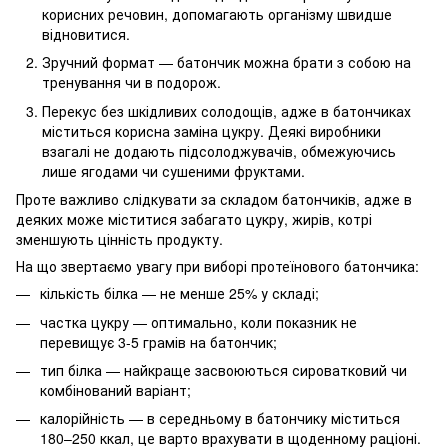
корисних речовин, допомагають організму швидше
відновитися.
Зручний формат — батончик можна брати з собою на
тренування чи в подорож.
Перекус без шкідливих солодощів, адже в батончиках
міститься корисна заміна цукру. Деякі виробники
взагалі не додають підсолоджувачів, обмежуючись
лише ягодами чи сушеними фруктами.
Проте важливо слідкувати за складом батончиків, адже в
деяких може міститися забагато цукру, жирів, котрі
зменшують цінність продукту.
На що звертаємо увагу при виборі протеїнового батончика:
кількість білка — не менше 25% у складі;
частка цукру — оптимально, коли показник не
перевищує 3-5 грамів на батончик;
тип білка — найкраще засвоюються сироватковий чи
комбінований варіант;
калорійність — в середньому в батончику міститься
180–250 ккал, це варто врахувати в щоденному раціоні.