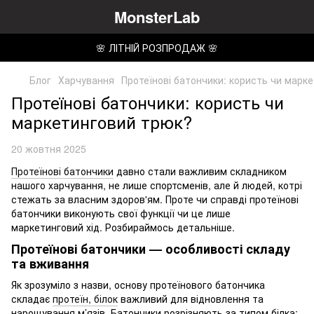
MonsterLab
🌸 ЛІТНІЙ РОЗПРОДАЖ 🌸
Блог
Харчування
Протеїнові батончики: користь чи марк
Протеїнові батончики: користь чи
маркетинговий трюк?
20 жовтня 2025
Протеїнові батончики
давно стали важливим складником
нашого харчування, не лише спортсменів, але й людей, котрі
стежать за власним здоров'ям. Проте чи справді протеїнові
батончики виконують свої функції чи це лише
маркетинговий хід. Розбираймось детальніше.
Протеїнові батончики — особливості складу
та вживання
Як зрозуміло з назви, основу протеїнового батончика
складає
протеїн, білок
важливий для відновлення та
нарощування м’язів. Батончики розрізняють за типом білка: