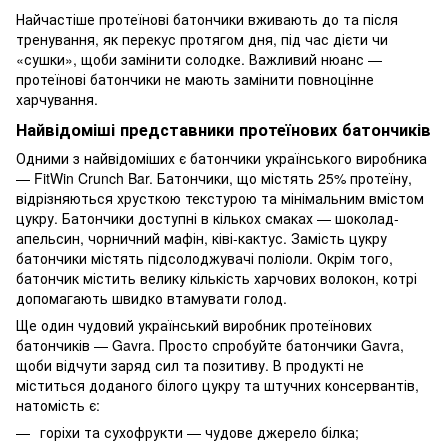
Найчастіше протеїнові батончики вживають до та після
тренування, як перекус протягом дня, під час дієти чи
«сушки», щоби замінити солодке. Важливий нюанс —
протеїнові батончики не мають замінити повноцінне
харчування.
Найвідоміші представники протеїнових батончиків
Одними з найвідоміших є батончики українського виробника
— FitWin Crunch Bar. Батончики, що містять 25% протеїну,
відрізняються хрусткою текстурою та мінімальним вмістом
цукру. Батончики доступні в кількох смаках — шоколад-
апельсин, чорничний мафін, ківі-кактус. Замість цукру
батончики містять підсолоджувачі поліоли. Окрім того,
батончик містить велику кількість харчових волокон, котрі
допомагають швидко втамувати голод.
Ще один чудовий український виробник протеїнових
батончиків — Gavra. Просто спробуйте батончики Gavra,
щоби відчути заряд сил та позитиву. В продукті не
міститься доданого білого цукру та штучних консервантів,
натомість є:
горіхи та сухофрукти — чудове джерело білка;