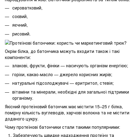
сироватковий,
соєвий,
яєчний,
рисовий.
Окрім білка, до батончика можуть входити також і такі
компоненти:
злакові, фрукти, фініки — насичують організм енергією;
горіхи, какао-масло — джерело корисних жирів;
натуральні підсолоджувачі — еритритол, стевія;
вітаміни та мінерали, необхідні для загальної підтримки
організму.
Якісний протеїновий батончик має містити 15–25 г білка,
помірну кількість вуглеводів, харчові волокна та не містити
доданого цукру.
Чому протеїнові батончики стали такими популярними:
Забезпечують швидке надходження протеїну та