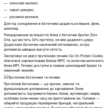
кокосове молоко;
сироп цикорію;
рослинні волокна.
Для під солодження в батончики додаються вишня, фінік,
шоколад.
Рекордсменом за кількістю білка є батончик Sporter Zero
One, що містить 32% протеїну, не має доданого цукру.
Додатково батончик насичений клітковиною, котра
допомагає швидше відчути ситість.
Заслуговує на увагу протеїнове печиво Go On Protein Cookie,
збагачене сироватковим білком WPC та ізолятом молочного
білка MPI. Печиво доступне в смаках шоколадний брауні та
лимонний чизкейк.
Протеїнові батончики — це зручне, смачне та
функціональне доповнення до харчування. Вони
допомагають підтримати баланс білків, вуглеводів і жирів,
особливо коли немає часу на приготування їжі. Головне —
обирайте продукцію перевірених брендів, натуральний
склад і споживайте помірно. В магазині
MonsterLab
ви легко