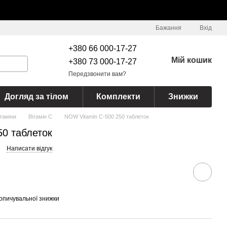
Бажання
Вхід
+380 66 000-17-27
Мій кошик
+380 73 000-17-27
Передзвонити вам?
Догляд за тілом
Комплекти
Знижки
ітаміни
Вітамін С
NOW Vitamin C-500 250 таблеток
50 таблеток
Написати відгук
опичувальної знижки