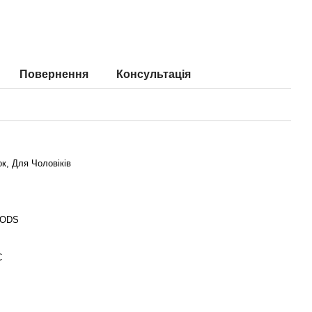
Повернення
Консультація
к, Для Чоловіків
ODS
С