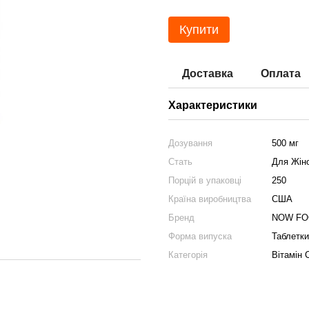
Купити
Доставка
Оплата
Характеристики
Дозування
500 мг
Стать
Для Жіно
Порцій в упаковці
250
Країна виробництва
США
Бренд
NOW FO
Форма випуска
Таблетки
Категорія
Вітамін 