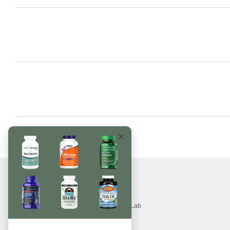
© 2017—2026
Вітаміни, БАДи, добавки, трави MonsterLab
Приймаємо до оплати