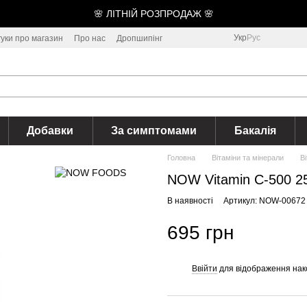
🌸 ЛІТНІЙ РОЗПРОДАЖ 🌸
Укр
Рус
гуки про магазин
Про нас
Дропшипінг
Добавки
За симптомами
Бакалія
Головна
Вітаміни та мінерали
В
NOW Vitamin C-500 2
В наявності
Артикул: NOW-00672
695 грн
Ввійти
для відображення нак
%