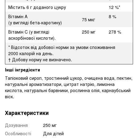
Містить 6 г доданого цукру
12 %*
Вітамін A
8 %
75 мкг
(у вигляді бета-каротину)
Вітамін C (у вигляді
250 мг
278 %
аскорбінової кислоти).
* Відсоток від добової норми за умови споживання
2000 калорій на день.
† Добову норму не визначено.
Інші інгредієнти
Тапіоковий сироп, тростинний цукор, очищена вода, пектин,
натуральні ароматизатори, цитрат натрію, лимонна
кислота, натуральні барвники, рослинна олія, карнаубський
віск.
Характеристики
Дозування
250 мг
Особливості
Для дітей