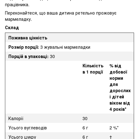
працівника.
Переконайтеся, що ваша дитина ретельно прожовує
мармеладку.
Склад
Поживна цінність
Розмір порції:
3 жувальні мармеладки
Порцій в упаковці:
30
Кількість
% від
в 1 порції
добової
норми
для
дорослих
і дітей
віком від
4 років*
Калорії
30
Усього вуглеводів
6 г
2 %*
Усього цукру
6 г
†