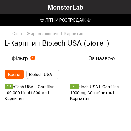
MonsterLab
🌸 ЛІТНІЙ РОЗПРОДАЖ 🌸
Спорт
Жироспалювачі
L-Карнитин
L-Карнітин Biotech USA (Біотеч)
Фільтр
За назвою
1
Бренд
Biotech USA
ХІТ
ХІТ