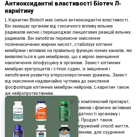
Антиоксидантні властивості Біотеч Л-
карнітину
L Карнитин Biotech має сильні антиоксидантні властивості.
Він захищає організм від токсичного впливу вільних
радикалів кисню і перешкоджає ланцюгових реакцій вільних
радикалів. Він запобігає перекисне окислення
поліненасичених жирних кислот, стабілізує клітинні
мембрани і впливає на правильну функцію іонних каналів, які
виявляються в цих мембранах, що є мірою зменшення
накопичення ліпофусцину в організмі. Захист клітинних
мембран еритроцитів і стінок судин, їх зміцнення і
запобігання розвитку атеросклеротичних уражень. Захист
від окислення надзвичайно чутлива до окислення
фосфоліпідів клітинних мембран нейронів, L-карнітин також
діє нейропротектівнимі.
Таким чином, Biotech L-Carnitine - це комплексний препарат,
розроблений спеціально для спортсменів і фізично активних
людей з метою підвищення працездатності організму і
поліпшення параметрів тренування. Продукт також
підходить для людей, які ведуть напружений спосіб життя,
борються з надмірною вагою і ожирінням, для схуднення