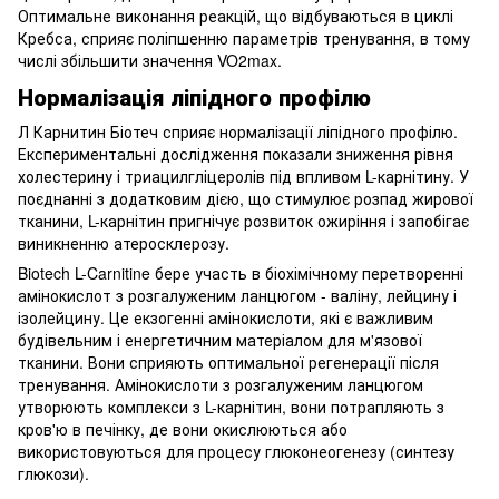
Оптимальне виконання реакцій, що відбуваються в циклі
Кребса, сприяє поліпшенню параметрів тренування, в тому
числі збільшити значення VO2max.
Нормалізація ліпідного профілю
Л Карнитин Біотеч сприяє нормалізації ліпідного профілю.
Експериментальні дослідження показали зниження рівня
холестерину і триацилгліцеролів під впливом L-карнітину. У
поєднанні з додатковим дією, що стимулює розпад жирової
тканини, L-карнітин пригнічує розвиток ожиріння і запобігає
виникненню атеросклерозу.
Biotech L-Carnitine бере участь в біохімічному перетворенні
амінокислот з розгалуженим ланцюгом - валіну, лейцину і
ізолейцину. Це екзогенні амінокислоти, які є важливим
будівельним і енергетичним матеріалом для м'язової
тканини. Вони сприяють оптимальної регенерації після
тренування. Амінокислоти з розгалуженим ланцюгом
утворюють комплекси з L-карнітин, вони потрапляють з
кров'ю в печінку, де вони окислюються або
використовуються для процесу глюконеогенезу (синтезу
глюкози).