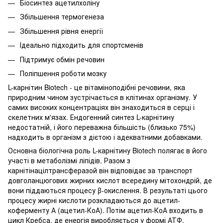
Біосинтез ацетилхоліну
Збільшення термогенеза
Збільшення рівня енергії
Ідеально підходить для спортсменів
Підтримує обмін речовин
Поліпшення роботи мозку
L-карнітин Biotech - це вітаміноподібні речовини, яка
природним чином зустрічається в клітинах організму. У
самих високих концентраціях він знаходиться в серці і
скелетних м'язах. Ендогенний синтез L-карнітину
недостатній, і його переважна більшість (близько 75%)
надходить в організм з дієтою і адекватними добавками.
Основна біологічна роль L-карнітину Biotech полягає в його
участі в метаболізмі ліпідів. Разом з
карнітінацілтрансферазой він відповідає за транспорт
довголанцюгових жирних кислот всередину мітохондрій, де
вони піддаються процесу β-окислення. В результаті цього
процесу жирні кислоти розкладаються до ацетил-
коферменту А (ацетил-КоА). Потім ацетил-КоА входить в
цикл Кребса, де енергія виробляється у формі АТФ.