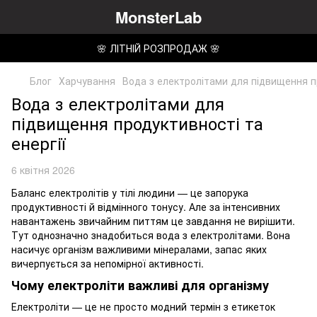
MonsterLab
🌸 ЛІТНІЙ РОЗПРОДАЖ 🌸
Блог
Харчування
Вода з електролітами для підвищення пр
Вода з електролітами для
підвищення продуктивності та
енергії
6 квітня 2026
Баланс електролітів у тілі людини — це запорука
продуктивності й відмінного тонусу. Але за інтенсивних
навантажень звичайним питтям це завдання не вирішити.
Тут однозначно знадобиться вода з електролітами. Вона
насичує організм важливими мінералами, запас яких
вичерпується за непомірної активності.
Чому електроліти важливі для організму
Електроліти — це не просто модний термін з етикеток