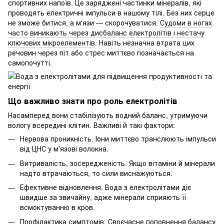
спортивних напоїв. Це заряджені частинки мінералів, які
проводять електричні імпульси в нашому тілі. Без них серце
не зможе битися, а м'язи — скорочуватися.
Судоми в ногах
часто виникають через дисбаланс електролітів і нестачу
ключових мікроелементів
. Навіть незначна втрата цих
речовин через піт або стрес миттєво позначається на
самопочутті.
Що важливо знати про роль електролітів
Насамперед вони стабілізують водний баланс, утримуючи
вологу всередині клітин. Важливі й такі фактори:
Нервова проникність. Іони миттєво транслюють імпульси
від ЦНС у м’язові волокна.
Витривалість, зосередженість. Якщо вітаміни й мінерали
надто втрачаються, то сили виснажуються.
Ефективне відновлення. Вода з електролітами діє
швидше за звичайну, адже мінерали сприяють її
всмоктуванню в кров.
Профілактика симптомів. Своєчасне поповнення балансу