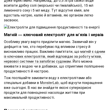
дуже ефективно. Наприклад, до 0,5 літра свіжої води
всипати дрібку солі (морської чи гімалайської), 15 мл
лимонного соку і 5 мл меду. Тут відсутня хімія, але
вдосталь натрію, калію й вітамінів, які організм легко
засвоює.
Магній — ключовий електроліт для м’язів і нервів
Особливу увагу варто приділити магнію. Зазвичай він у
дефіциті в тих, хто перебуває під впливом стресу й
виснажливо працює. Важливо пам'ятати, що
магній є одним
із ключових електролітів, який відповідає за роботу м’язів,
нервової системи та запобігає судомам
. Його можна
вживати з водою чи в добавках, що сприятиме поліпшенню
продуктивності й настрою.
Тож поспішайте замовити воду з електролітами або
спеціальні добавки в
MonsterLab
, щоб відчути покращення
вже сьогодні. В нас ви знайдете якісні суперкорисні
продукти для повноцінної насолоди життям при
максимальній продуктивності.