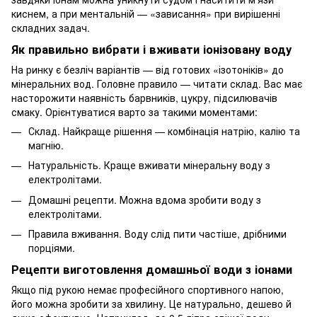
киснем, а при ментальній — «зависання» при вирішенні
складних задач.
Як правильно вибрати і вживати іонізовану воду
На ринку є безліч варіантів — від готових «ізотоніків» до
мінеральних вод. Головне правило — читати склад. Вас має
насторожити наявність барвників, цукру, підсилювачів
смаку. Орієнтуватися варто за такими моментами:
Склад. Найкраще рішення — комбінація натрію, калію та
магнію.
Натуральність. Краще вживати мінеральну воду з
електролітами.
Домашні рецепти. Можна вдома зробити воду з
електролітами.
Правила вживання. Воду слід пити частіше, дрібними
порціями.
Рецепти виготовлення домашньої води з іонами
Якщо під рукою немає професійного спортивного напою,
його можна зробити за хвилину. Це натурально, дешево й