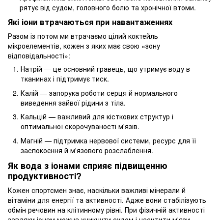
рятує від судом, головного болю та хронічної втоми.
Які іони втрачаються при навантаженнях
Разом із потом ми втрачаємо цілий коктейль
мікроелементів, кожен з яких має свою «зону
відповідальності»:
Натрій — це основний гравець, що утримує воду в
тканинах і підтримує тиск.
Калій — запорука роботи серця й нормального
виведення зайвої рідини з тіла.
Кальцій — важливий для кісткових структур і
оптимальної скорочуваності м'язів.
Магній — підтримка нервової системи, ресурс для її
заспокоєння й м'язового розслаблення.
Як вода з іонами сприяє підвищенню
продуктивності?
Кожен спортсмен знає, наскільки важливі мінерали й
вітаміни для енергії та активності
. Адже вони стабілізують
обмін речовин на клітинному рівні. При фізичній активності
завдяки іонам можна уникнути судом і наситити м'язи