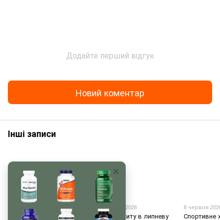
Додайте перший відгук
Новий коментар
Інші записи
29 червня 2026
16 червня 2026
8 червня 202
Тримаємо водно-
Нуль апетиту в липневу
Спортивне 