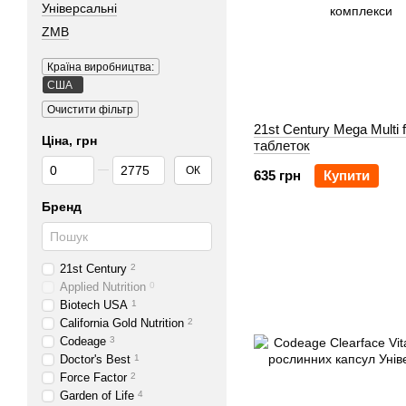
Універсальні
ZMB
Країна виробництва:
США
Очистити фільтр
21st Century Mega Multi 
Ціна, грн
таблеток
Від Ціна, грн
До Ціна, грн
ОК
635 грн
Купити
Бренд
21st Century
2
Applied Nutrition
0
Biotech USA
1
California Gold Nutrition
2
Codeage
3
Doctor's Best
1
Force Factor
2
Garden of Life
4