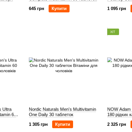
таблеток
645 грн
Купити
1 095 грн
ХІТ
 Ultra
Nordic Naturals Men's Multivitamin
NOW Adam Su
tamin 60
One Daily 30 таблеток
180 рідких 
1 305 грн
Купити
2 325 грн