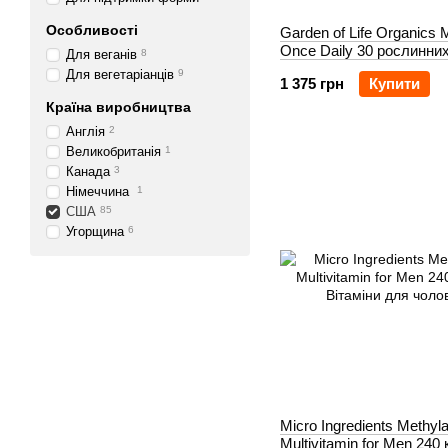
Особливості
Garden of Life Organics 
Once Daily 30 рослинни
Для веганів
8
Для вегетаріанців
9
1 375 грн
Купити
Країна виробництва
Англія
2
Великобританія
1
Канада
3
Німеччина
1
США
85
Угорщина
6
Micro Ingredients Methyl
Multivitamin for Men 240