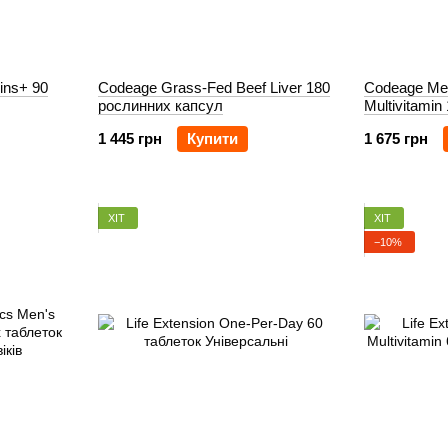
ins+ 90
Codeage Grass-Fed Beef Liver 180
Codeage Me
рослинних капсул
Multivitami
1 445 грн
Купити
1 675 грн
ХІТ
ХІТ
−10%