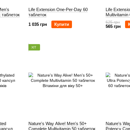
Men's
Life Extension One-Per-Day 60
Life Extens
х таблеток
таблеток
Multivitamin
625 грн
1 035 грн
Купити
565 грн
ХІТ
ated
Nature's Way Alive! Men's 50+
Nature's Way
 капсул
Complete Multivitamin 50 таблеток
Potency Comp