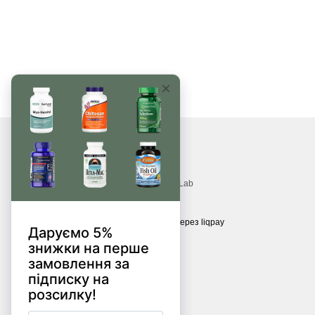
© 2017—2026
Вітаміни, БАДи, добавки, трави MonsterLab
Приймаємо до оплати
Мобільна версія