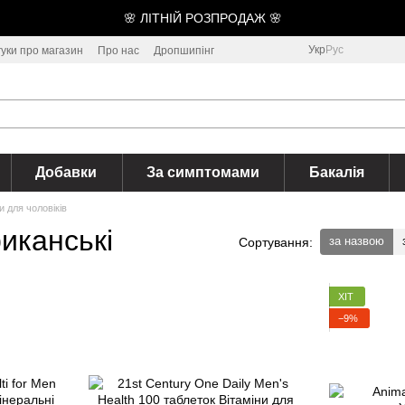
🌸 ЛІТНІЙ РОЗПРОДАЖ 🌸
Укр
Рус
гуки про магазин
Про нас
Дропшипінг
Добавки
За симптомами
Бакалія
и для чоловіків
риканські
за назвою
Сортування:
ХІТ
−9%