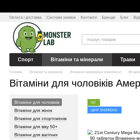
Перейти до основного контенту
Оплата і доставка
Система знижок
Контакти
Бренди
Блог
Від
Спорт
Вітаміни та мінерали
Трави
Головна
Вітаміни та мінерали
Вітамінно-мінеральні комплекси
Вітамін
Вітаміни для чоловіків Аме
Вітаміни для чоловіків
ХІТ
Вітаміни для жінок
ЦІНУ ЗНИЖЕНО
Вітаміни для спортсменів
Вітаміни для віку 50+
Вітаміни для вагітних