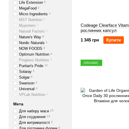
Life Extension
6
MegaFood
2
Micro Ingredients
1
MST Nutrition
0
Codeage Clearface Vitam
Myprotein
0
рослинних капсул
Natural Factors
0
Nature's Way
8
1 345 грн
Купити
Nordic Naturals
1
NOW FOODS
9
Optimum Nutrition
4
Progress Nutrition
0
ORGANIC
Puritan's Pride
12
Solaray
5
Solgar
9
Swanson
3
Universal
4
VPLab Nutrition
0
Мета
Для набору маси
15
Для схуднення
14
Для витривалості
5
Для підтримки форми
6