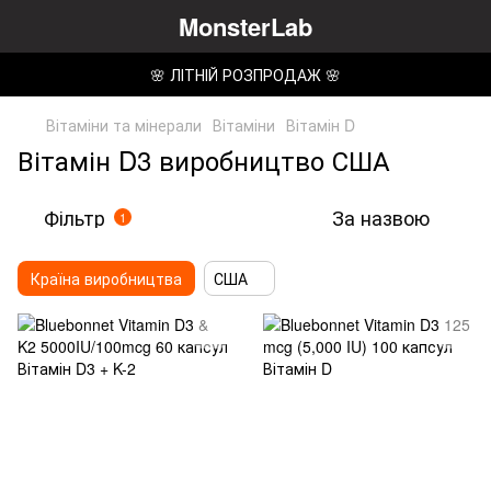
MonsterLab
🌸 ЛІТНІЙ РОЗПРОДАЖ 🌸
Вітаміни та мінерали
Вітаміни
Вітамін D
Вітамін D3 виробництво США
Фільтр
За назвою
1
Країна виробництва
США