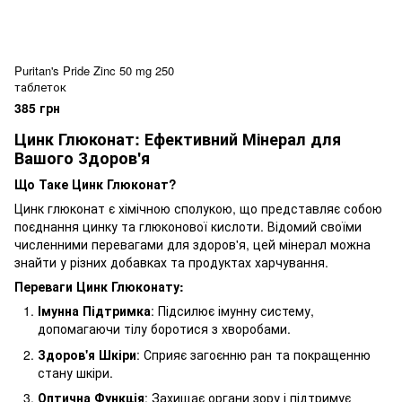
Puritan's Pride Zinc 50 mg 250
таблеток
385 грн
Цинк Глюконат: Ефективний Мінерал для
Вашого Здоров'я
Що Таке Цинк Глюконат?
Цинк глюконат є хімічною сполукою, що представляє собою
поєднання цинку та глюконової кислоти. Відомий своїми
численними перевагами для здоров'я, цей мінерал можна
знайти у різних добавках та продуктах харчування.
Переваги Цинк Глюконату:
Імунна Підтримка
: Підсилює імунну систему,
допомагаючи тілу боротися з хворобами.
Здоров'я Шкіри
: Сприяє загоєнню ран та покращенню
стану шкіри.
Оптична Функція
: Захищає органи зору і підтримує