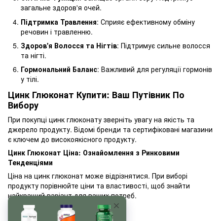
загальне здоров'я очей.
Підтримка Травлення
: Сприяє ефективному обміну
речовин і травленню.
Здоров'я Волосся та Нігтів
: Підтримує сильне волосся
та нігті.
Гормональний Баланс
: Важливий для регуляції гормонів
у тілі.
Цинк Глюконат Купити: Ваш Путівник По
Вибору
При покупці цинк глюконату зверніть увагу на якість та
джерело продукту. Відомі бренди та сертифіковані магазини
є ключем до високоякісного продукту.
Цинк Глюконат Ціна: Ознайомлення з Ринковими
Тенденціями
Ціна на цинк глюконат може відрізнятися. При виборі
продукту порівнюйте ціни та властивості, щоб знайти
найкращий варіант для ваших потреб.
Заключення