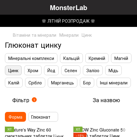
MonsterLab
🌸 ЛІТНІЙ РОЗПРОДАЖ 🌸
Вітаміни та мінерали
Мінерали
Цинк
Глюконат цинку
Мінеральні комплекси
Кальцій
Кремній
Магній
Цинк
Хром
Йод
Селен
Залізо
Мідь
Калій
Срібло
Марганець
Бор
Інші мінерали
Фільтр
За назвою
1
Форма
Глюконат
ХІТ
ХІТ
−15%