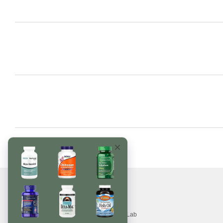
© 2017—2026
Вітаміни, БАДи, добавки, трави MonsterLab