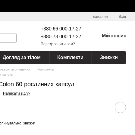
Бажання
Вхід
+380 66 000-17-27
Мій кошик
+380 73 000-17-27
Передзвонити вам?
Догляд за тілом
Комплекти
Знижки
икація та очищення
Комплекси
их капсул
 Colon 60 рослинних капсул
Написати відгук
опичувальної знижки