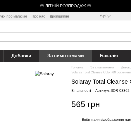
🌸 ЛІТНІЙ РОЗПРОДАЖ 🌸
Укр
Рус
гуки про магазин
Про нас
Дропшипінг
Добавки
За симптомами
Бакалія
Головна
За симптомами
Детокс
Solaray Total Cleanse Colon 60 рослинн
Solaray Total Cleanse
В наявності
Артикул: SOR-08362
565 грн
Ввійти
для відображення нак
%