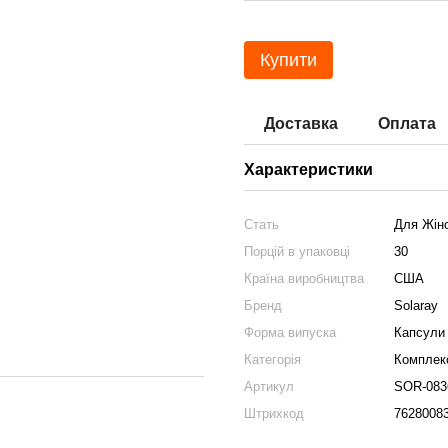
Купити
Доставка
Оплата
Характеристики
Стать
Для Жіно
Порцій в упаковці
30
Країна виробництва
США
Бренд
Solaray
Форма випуска
Капсули
Категорія
Комплекс
Артикул
SOR-083
Штрихкод
7628008