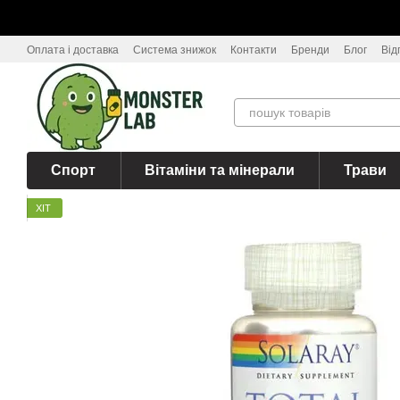
Перейти до основного контенту
Оплата і доставка
Система знижок
Контакти
Бренди
Блог
Від
Спорт
Вітаміни та мінерали
Трави
ХІТ