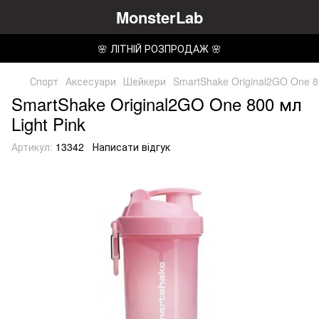
MonsterLab
🌸 ЛІТНІЙ РОЗПРОДАЖ 🌸
Спорт
Аксесуари
Шейкери
SmartShake Original2GO One 80
SmartShake Original2GO One 800 мл
Light Pink
Артикул:
13342
Написати відгук