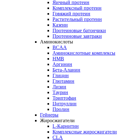
Яичный протеин
Комплексный протеин
Говяжий протеин
Растительный протеин
Казеин
Протеиновые батончики
Протеиновые завтраки
Аминокислоты
BCAA
Аминокислотные комплексы
HMB
Аргинин
Бета-Аланин
Глицин
Глютамин
Лизин
Таурин
Триптофан
Цитруллин
Пролин
Гейнеры
Жиросжигатели
L-Карнитин
Комплексные жиросжигатели
CLA