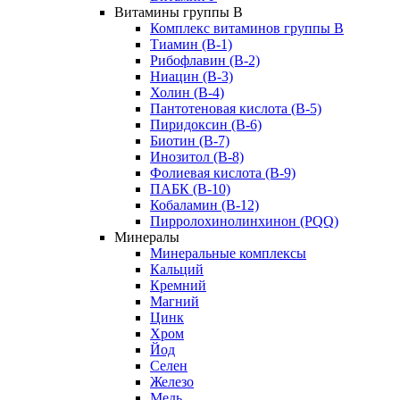
Витамины группы B
Комплекс витаминов группы В
Тиамин (В-1)
Рибофлавин (В-2)
Ниацин (B-3)
Холин (В-4)
Пантотеновая кислота (B-5)
Пиридоксин (B-6)
Биотин (B-7)
Инозитол (B-8)
Фолиевая кислота (B-9)
ПАБК (В-10)
Кобаламин (B-12)
Пирролохинолинхинон (PQQ)
Минералы
Минеральные комплексы
Кальций
Кремний
Магний
Цинк
Хром
Йод
Селен
Железо
Медь