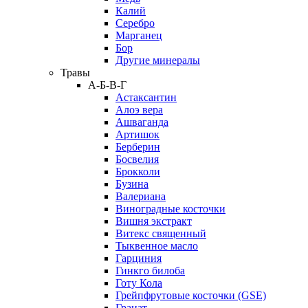
Калий
Серебро
Марганец
Бор
Другие минералы
Травы
А-Б-В-Г
Астаксантин
Алоэ вера
Ашваганда
Артишок
Берберин
Босвелия
Брокколи
Бузина
Валериана
Виноградные косточки
Вишня экстракт
Витекс священный
Тыквенное масло
Гарциния
Гинкго билоба
Готу Кола
Грейпфрутовые косточки (GSE)
Гранат