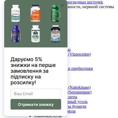
Экстракт виноградных косточек
Для мозговой активности, нервной системы
и сна
Мелатонин
5-HTP
GABA
DMAE
Теанин
SAM-e
CBD
Фосфолипиды
Винпоцетин (Vinpocetine)
Кофеин
Пищеварение
Пробиотики и пребиотики
Энзимы
Бромелайн
Бетаин
Наттокиназа (Nattokinase)
Серапептаза (Serrapeptase)
Желчные кислоты
Активированный уголь
Сахаромицеты буларди
Мастичная смола
Аминокислоты