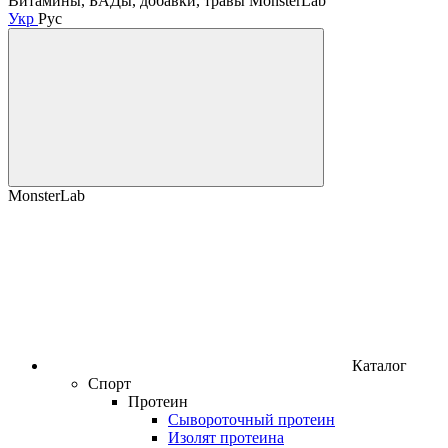
Витамины, БАДы, добавки, травы MonsterLab
Укр
Рус
MonsterLab
Каталог
Спорт
Протеин
Сывороточный протеин
Изолят протеина