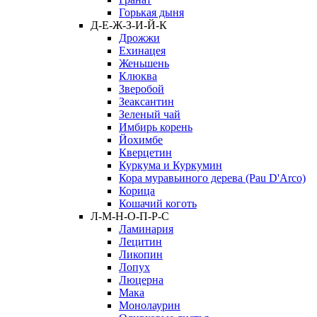
Горькая дыня
Д-Е-Ж-З-И-Й-К
Дрожжи
Ехинацея
Женьшень
Клюква
Зверобой
Зеаксантин
Зеленый чай
Имбирь корень
Йохимбе
Кверцетин
Куркума и Куркумин
Кора муравьиного дерева (Pau D'Arco)
Корица
Кошачий коготь
Л-М-Н-О-П-Р-С
Ламинария
Лецитин
Ликопин
Лопух
Люцерна
Мака
Монолаурин