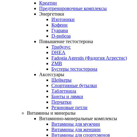
Креатин
Предтренировочные комплексы
Энергетики
Изотоники
Кофеин
Гуарана
D-рибоза
Повышение тестостерона
Трибулус
DHEA
Fadogia Agrestis (Фадогия Агрестис)
ZMB
Бустеры тестостерона
Аксессуары
Шейкеры
Спортивные бутылки
Таблетница
Бинты и лямки
Перчатки
Резиновые петли
Витамины и минералы
Витаминно-минеральные комплексы
Витамины для мужчин
Витамины для женщин
Витамины для спортсменов