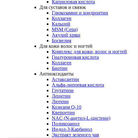
Каприловая кислота
Для суставов и связок
Глюкозамин и хондроитин
Коллаген
Кальций
MSM (Сера)
Акулий хрящ
Босвелия
Для кожи волос и ногтей
Комплекс для кожи, волос и ногтей
Гиалуроновая кислота
Коллаген
Биотин
Антиоксиданты
Астаксантин
Альфа-липоевая кислота
Глутатион
Лецитин
Лютеин
Коэнзим Q-10
Кверцетин
NAC (N-ацетил-L-цистеин)
Поликозанол
Индол-3-Карбинол
Экстракт зеленого чая