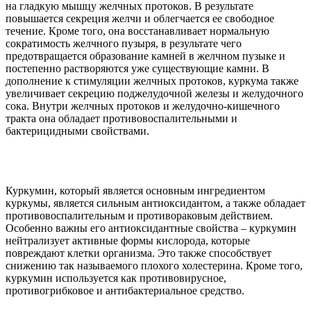
на гладкую мышцу желчных протоков. В результате
повышается секреция желчи и облегчается ее свободное
течение. Кроме того, она восстанавливает нормальную
сократимость желчного пузыря, в результате чего
предотвращается образование камней в желчном пузыке и
постепенно растворяются уже существующие камни. В
дополнение к стимуляции желчных протоков, куркума также
увеличивает секрецию поджелудочной железы и желудочного
сока. Внутри желчных протоков и желудочно-кишечного
тракта она обладает противовоспалительными и
бактерицидными свойствами.
Куркумин, который является основным ингредиентом
куркумы, является сильным антиоксидантом, а также обладает
противовоспалительным и противораковым действием.
Особенно важны его антиоксидантные свойства – куркумин
нейтрализует активные формы кислорода, которые
повреждают клетки организма. Это также способствует
снижению так называемого плохого холестерина. Кроме того,
куркумин используется как противовирусное,
противогрибковое и антибактериальное средство.