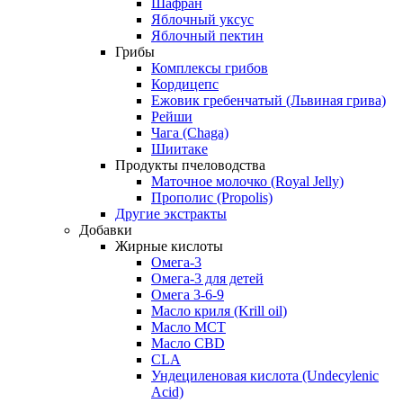
Шафран
Яблочный уксус
Яблочный пектин
Грибы
Комплексы грибов
Кордицепс
Ежовик гребенчатый (Львиная грива)
Рейши
Чага (Chaga)
Шиитаке
Продукты пчеловодства
Маточное молочко (Royal Jelly)
Прополис (Propolis)
Другие экстракты
Добавки
Жирные кислоты
Омега-3
Омега-3 для детей
Омега 3-6-9
Масло криля (Krill oil)
Масло МСТ
Масло CBD
CLA
Ундециленовая кислота (Undecylenic
Acid)