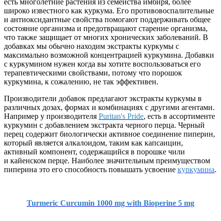
есть многолетние растения из семейства имбиря, более
широко известного как куркума. Его противовоспалительные
и антиоксидантные свойства помогают поддерживать общее
состояние организма и предотвращают старение организма,
что также защищает от многих хронических заболеваний. В
добавках мы обычно находим экстракты куркумы с
максимально возможной концентрацией куркумина. Добавки
с куркумином нужен когда вы хотите воспользоваться его
терапевтическими свойствами, потому что порошок
куркумина, к сожалению, не так эффективен.
Производители добавок предлагают экстракты куркумы в
различных дозах, формах и комбинациях с другими агентами.
Например у производителя
Puritan's Pride
, есть в ассортименте
куркумин с добавлением экстракта черного перца. Черный
перец содержит биологически активное соединение пиперин,
который является алкалоидом, таким как капсаицин,
активный компонент, содержащийся в порошке чили
и кайенском перце. Наиболее значительным преимуществом
пиперина это его способность повышать усвоение
куркумина
.
Turmeric Curcumin 1000 mg with Bioperine 5 mg