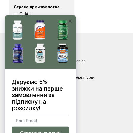
Страна производства
США
4
© 2017—2026
Витамины, БАДы, добавки, травы MonsterLab
Принимаем к оплате
Мобильная версия