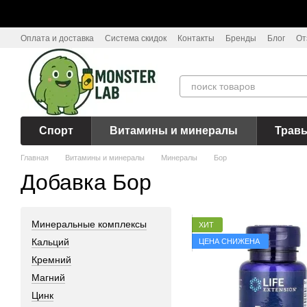
Перейти к основному контенту
Оплата и доставка
Система скидок
Контакты
Бренды
Блог
От
Спорт
Витамины и минералы
Трав
Главная
Витамины и минералы
Минералы
Бор
Добавка Бор
Минеральные комплексы
ХИТ
Кальций
ЦЕНА СНИЖЕНА
Кремний
Магний
Цинк