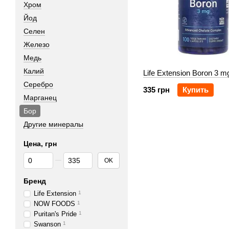
Хром
Йод
Селен
Железо
Медь
Калий
Life Extension Boron 3 m
Серебро
335 грн
Купить
Марганец
Бор
Другие минералы
Цена, грн
От Цена, грн
До Цена, грн
OK
Бренд
Life Extension
1
NOW FOODS
1
Puritan's Pride
1
Swanson
1