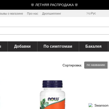
🌸 ЛЕТНЯЯ РАСПРОДАЖА 🌸
Укр
Рус
зывы о магазине
Про нас
Дропшиппинг
ы
Добавки
По симптомам
Бакалея
по названию
Сортировка: