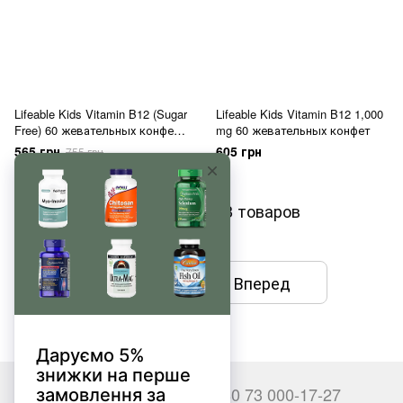
Lifeable Kids Vitamin B12 (Sugar
Lifeable Kids Vitamin B12 1,000
Free) 60 жевательных конфет
mg 60 жевательных конфет
(01.2027)
565 грн
605 грн
755 грн
Показать еще 13 товаров
Назад
Вперед
1
из 2
+380 66 000-17-27
+380 73 000-17-27