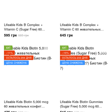
Lifeable Kids B Complex +
Lifeable Kids B Complex +
Vitamin C (Sugar Free) 60
Vitamin C 60 жевательных
жевательных конфет (04.2027)
конфет
595 грн
645 грн
685 грн
ХИТ
ХИТ
−11%
−10%
ОСТАЛОСЬ 294 ДНЯ
ОСТАЛОСЬ 233 ДНЯ
ЦЕНА СНИЖЕНА
ЦЕНА СНИЖЕНА
Lifeable Kids Biotin 5,000 mcg
Lifeable Kids Biotin Gummies
60 жевательных конфет
(Sugar Free) 5,000 mcg 60
(05.2027)
жевательных конфет (03.2027)