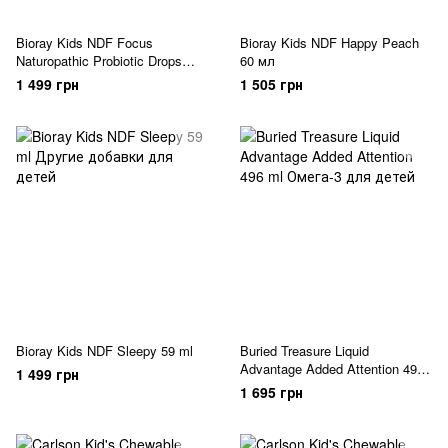
Bioray Kids NDF Focus
Bioray Kids NDF Happy Peach
Naturopathic Probiotic Drops
60 мл
Citrus 60 мл
1 499 грн
1 505 грн
Bioray Kids NDF Sleepy 59 ml
Buried Treasure Liquid
Advantage Added Attention 496
1 499 грн
ml
1 695 грн