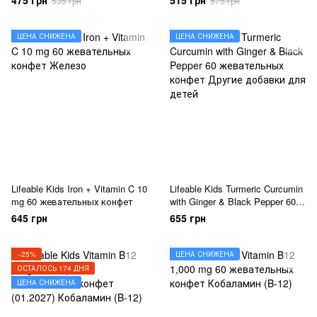
475 грн
515 грн
535 грн
575 грн
ЦЕНА СНИЖЕНА
ЦЕНА СНИЖЕНА
Lifeable Kids Iron + Vitamin C 10
Lifeable Kids Turmeric Curcumin
mg 60 жевательных конфет
with Ginger & Black Pepper 60
жевательных конфет
645 грн
655 грн
−25%
ЦЕНА СНИЖЕНА
ОСТАЛОСЬ 174 ДНЯ
ЦЕНА СНИЖЕНА