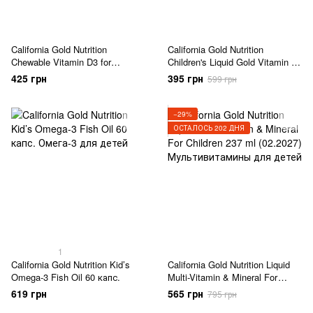
California Gold Nutrition
California Gold Nutrition
Chewable Vitamin D3 for
Children's Liquid Gold Vitamin C
Children 500 IU 90
118 ml (02.2027)
425 грн
395 грн
599 грн
жевательных таблеток
−29%
ОСТАЛОСЬ 202 ДНЯ
1
California Gold Nutrition Kid’s
California Gold Nutrition Liquid
Omega-3 Fish Oil 60 капс.
Multi-Vitamin & Mineral For
Children 237 ml (02.2027)
619 грн
565 грн
795 грн