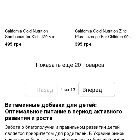
California Gold Nutrition
California Gold Nutrition Zinc
Sambucus for Kids 120 мл
Plus Lozenge For Children 90
жевательных таблеток
495 грн
395 грн
Показать еще 20 товаров
Назад
Вперед
1
из 13
Витаминные добавки для детей:
Оптимальное питание в период активного
развития и роста
Забота о благополучии и правильном развитии детей
является приоритетом для родителей. В Украине рынок
пищевых добавок для детей предлагает большой выбор