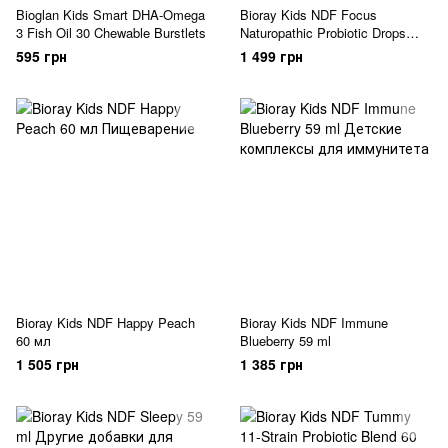
Bioglan Kids Smart DHA-Omega
Bioray Kids NDF Focus
3 Fish Oil 30 Chewable Burstlets
Naturopathic Probiotic Drops
Citrus 60 мл
595 грн
1 499 грн
Bioray Kids NDF Happy Peach
Bioray Kids NDF Immune
60 мл
Blueberry 59 ml
1 505 грн
1 385 грн