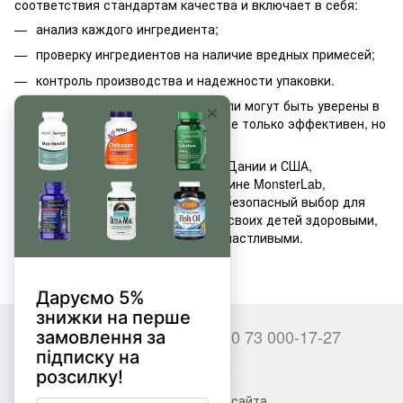
соответствия стандартам качества и включает в себя:
анализ каждого ингредиента;
проверку ингредиентов на наличие вредных примесей;
контроль производства и надежности упаковки.
Благодаря такому подходу родители могут быть уверены в
том, что приобретаемый продукт не только эффективен, но
и безопасен для их детей.
Добавки для детей производства Дании и США,
представленные в интернет-магазине MonsterLab,
представляют собой надежный и безопасный выбор для
родителей, которые хотят видеть своих детей здоровыми,
жизнерадостными, красивыми и счастливыми.
+380 66 000-17-27
+380 73 000-17-27
Контакты
Полная версия сайта