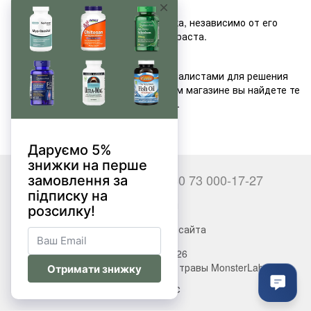
Спортивного питания.
Добавок для здоровья человека, независимо от его
вида деятельности, пола и возраста.
Аксессуаров для спорта.
Все комплексы разработаны специалистами для решения
конкретных задач, поэтому в нашем магазине вы найдете те
добавки, которые вам необходимы.
+380 66 000-17-27
+380 73 000-17-27
Контакты
Полная версия сайта
© 2017—2026
Витамины, БАДы, добавки, травы MonsterLab
Укр
Рус