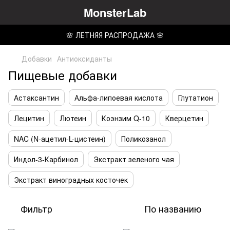
MonsterLab
🌸 ЛЕТНЯЯ РАСПРОДАЖА 🌸
Добавки
Антиоксиданты
Пищевые добавки
Астаксантин
Альфа-липоевая кислота
Глутатион
Лецитин
Лютеин
Коэнзим Q-10
Кверцетин
NAC (N-ацетил-L-цистеин)
Поликозанол
Индол-3-Карбинол
Экстракт зеленого чая
Экстракт виноградных косточек
Фильтр
По названию