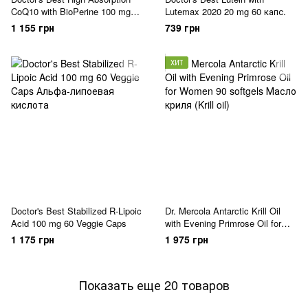
CoQ10 with BioPerine 100 mg
Lutemax 2020 20 mg 60 капс.
120 капс.
1 155 грн
739 грн
ХИТ
Doctor's Best Stabilized R-Lipoic
Dr. Mercola Antarctic Krill Oil
Acid 100 mg 60 Veggie Caps
with Evening Primrose Oil for
Women 90 softgels
1 175 грн
1 975 грн
Показать еще 20 товаров