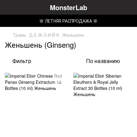
MonsterLab
🌸 ЛЕТНЯЯ РАСПРОДАЖА 🌸
Травы
Д-Е-Ж-З-И-Й-К
Женьшень
Женьшень (Ginseng)
Фильтр
По названию