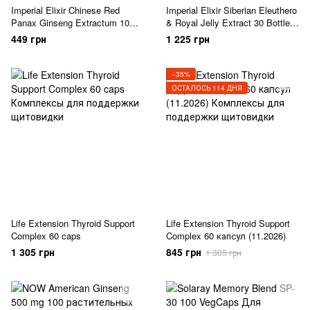
Imperial Elixir Chinese Red
Imperial Elixir Siberian Eleuthero
Panax Ginseng Extractum 10
& Royal Jelly Extract 30 Bottles
Bottles (10 ml)
(10 ml)
449 грн
1 225 грн
−35%
ОСТАЛОСЬ 114 ДНЯ
Life Extension Thyroid Support
Life Extension Thyroid Support
Complex 60 caps
Complex 60 капсул (11.2026)
1 305 грн
845 грн
1 305 грн