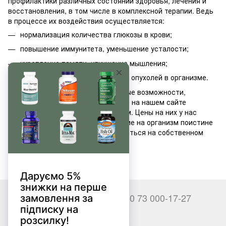
профилактики различных состояний здоровья, лечения и
восстановления, в том числе в комплексной терапии. Ведь
в процессе их воздействия осуществляется:
нормализация количества глюкозы в крови;
повышение иммунитета, уменьшение усталости;
укрепление памяти, улучшение мышления;
преодоление развития раковых опухолей в организме.
Это лишь некоторые потенциальные возможности,
которыми наделены предлагаемые на нашем сайте
диетические добавки с женьшенем. Цены на них у нас
вполне доступны. А вот их действие на организм поистине
бесценно. В этом вы можете убедиться на собственном
опыте.
+380 66 000-17-27
+380 73 000-17-27
Контакты