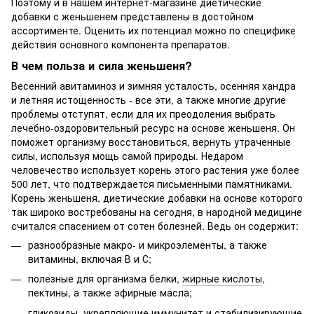
Поэтому и в нашем интернет-магазине диетические
добавки с женьшенем представлены в достойном
ассортименте. Оценить их потенциал можно по специфике
действия основного компонента препаратов.
В чем польза и сила женьшеня?
Весенний авитаминоз и зимняя усталость, осенняя хандра
и летняя истощенность - все эти, а также многие другие
проблемы отступят, если для их преодоления выбрать
лечебно-оздоровительный ресурс на основе женьшеня. Он
поможет организму восстановиться, вернуть утраченные
силы, используя мощь самой природы. Недаром
человечество использует корень этого растения уже более
500 лет, что подтверждается письменными памятниками.
Корень женьшеня, диетические добавки на основе которого
так широко востребованы на сегодня, в народной медицине
считался спасением от сотен болезней. Ведь он содержит:
разнообразные макро- и микроэлементы, а также
витамины, включая В и С;
полезные для организма белки,
жирные кислоты
,
пектины, а также эфирные масла;
гликозиды,
укрепляющие иммунитет
и стабилизирующие