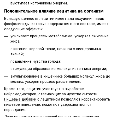
выступает источником энергии.
Положительное влияние лецитина на организм
Большую ценность лецитин имеет для похудения, ведь
фосфолипиды, которые содержатся в его составе, имеют
следующие эффекты:
усиливает процессы метаболизма, ускоряет сжигание
жира;
сжигание жировой ткани, начиная с висцеральных
тканей;
подавление чувства голода;
стимуляция образования молекул источника энергии;
эмульгирование в кишечнике больших молекул жира до
мелких, ускоряя процесс расщепления.
Кроме того, лецитин участвует в выработке
нейромедиаторов, отвечающих за чувство сытости.
Пищевые добавки
с лецитином позволяют корректировать
пищевое поведение, помогают удерживаться от
переедания.
Лецитин важен для здоровой печени, ведь является