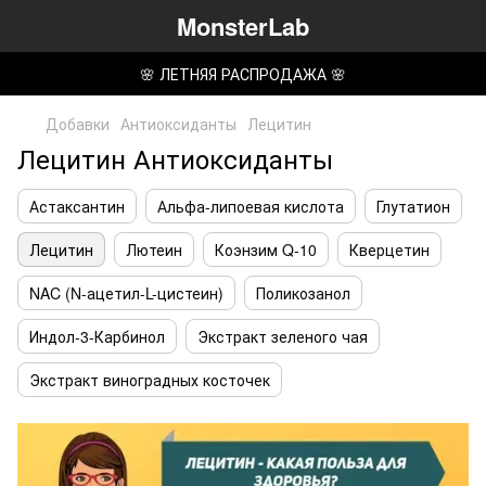
MonsterLab
🌸 ЛЕТНЯЯ РАСПРОДАЖА 🌸
Добавки
Антиоксиданты
Лецитин
Лецитин Антиоксиданты
Астаксантин
Альфа-липоевая кислота
Глутатион
Лецитин
Лютеин
Коэнзим Q-10
Кверцетин
NAC (N-ацетил-L-цистеин)
Поликозанол
Индол-3-Карбинол
Экстракт зеленого чая
Экстракт виноградных косточек