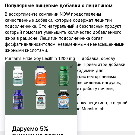
Популярные пищевые добавки с лецитином
В ассортименте компании NOW представлены
качественные добавки, которые содержат лецитин
подсолнечника. Это натуральный и безопасный продукт,
который помогает уменьшить количество добавленного
жира в рационе. Лецитин подсолнечника богат
фосфатидилинозитолом, незаменимыми ненасыщенными
жирными кислотами.
Puritan's Pride Soy Lecithin 1200 mg — добавка, основу
которой составляет соевый лецитин. Прием этой добавки
насыщает организм холином, необходимый для
эффективной работы большинства систем организма.
Лецитин уменьшает усталость после сильных нагрузок,
устраняет усталость, поддерживает работу печени,
улучшает когнитивные способности.
Выбрать нужную вам пищевую добавку лецитина, с верной
дозировкой, вам помогут в магазине MonsterLab.