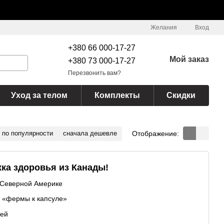
Желания
Вход
+380 66 000-17-27
Мой заказ
+380 73 000-17-27
Перезвонить вам?
Уход за телом
Комплекты
Скидки
Отображение:
по популярности
сначала дешевле
жка здоровья из Канады!
 Северной Америке
з «фермы к капсуле»
сей