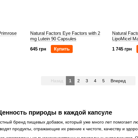
Primrose
Natural Factors Eye Factors with 2
Natural Fact
mg Lutein 90 Capsules
LipoMicel Ma
Softgels
645 грн
Купить
1 745 грн
Назад
1
2
3
4
5
Вперед
: Ценность природы в каждой капсуле
звестный бренд пищевых добавок, который уже много лет помогает 
водят продукты, отражающие их рвение к чистоте, качеству и здор