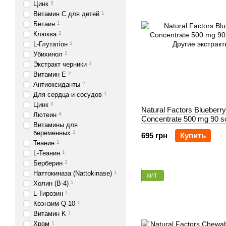
Цинк
3
Витамин С для детей
1
Бетаин
1
Клюква
2
L-Глутатіон
1
Убихинол
2
Экстракт черники
3
Витамин Е
2
Антиоксиданты
2
Для сердца и сосудов
1
Цинк
3
Natural Factors Blueberry
Лютеин
4
Concentrate 500 mg 90 so
Витамины для
беременных
1
695 грн
Купить
Теанин
1
L-Теанин
1
Берберин
3
Наттокиназа (Nattokinase)
1
ХИТ
Холин (В-4)
1
L-Тирозин
1
Коэнзим Q-10
1
Витамин K
1
Хром
1