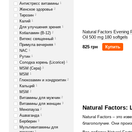
Антистресс витамины
1
Женское здоровье
2
Тирозин
2
Калий
1
Для улучшения зрения
1
Natural Factors Evening 
Кобаламин (B-12)
2
Oil 500 mg 180 softgels
Витекс священный
1
Примула вечерняя
1
825 грн
Купить
NAC
1
Рутин
1
Солодка корень (Licorice)
1
MSM (Сера)
3
MSM
1
Глюкозамин и хондроитин
2
Кальций
1
MSM
2
Витамины для мужчин
2
Витамины для женщин
3
Natural Factors
Менопауза
2
Ашваганда
1
Natural Factors – это и
Берберин
3
благополучие. Они произ
Мультивитамины для
женщин
1