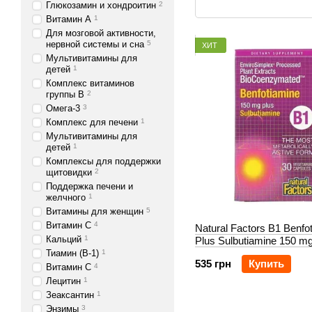
Глюкозамин и хондроитин
2
Витамин А
1
Для мозговой активности,
нервной системы и сна
5
ХИТ
Мультивитамины для
детей
1
Комплекс витаминов
группы В
2
Омега-3
3
Комплекс для печени
1
Мультивитамины для
детей
1
Комплексы для поддержки
щитовидки
2
Поддержка печени и
желчного
1
Витамины для женщин
5
Витамин С
4
Natural Factors B1 Benfo
Кальций
1
Plus Sulbutiamine 150 m
Тиамин (В-1)
1
535 грн
Купить
Витамин С
4
Лецитин
1
Зеаксантин
1
Энзимы
3