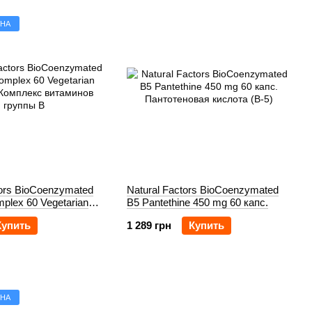
ЕНА
tors BioCoenzymated
Natural Factors BioCoenzymated
mplex 60 Vegetarian
B5 Pantethine 450 mg 60 капс.
Купить
1 289 грн
Купить
ЕНА