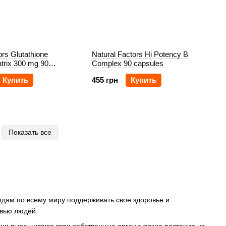
ors Glutathione
Natural Factors Hi Potency B
trix 300 mg 90
Complex 90 capsules
Купить
455 грн
Купить
Показать все
людям по всему миру поддерживать свое здоровье и
овью людей.