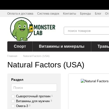
Перейти к основному контенту
Оплата и доставка
Система скидок
Контакты
Бренды
Блог
От
Спорт
Витамины и минералы
Трав
Главная
Natural Factors (USA)
Natural Factors (USA)
Раздел
Сывороточный протеин
1
Витамины для мужчин
3
Омега-3
3