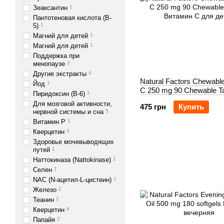
Зеаксантин
1
Пантотеновая кислота (B-
5)
1
Магний для детей
1
Магний для детей
1
Поддержка при
менопаузе
2
Другие экстракты
4
Natural Factors Chewable
Йод
1
C 250 mg 90 Chewable Ta
Пиридоксин (B-6)
1
Для мозговой активности,
475 грн
Купить
нервной системы и сна
5
Витамин P
1
Кверцетин
3
Здоровье мочевыводящих
путей
1
Наттокиназа (Nattokinase)
1
Селен
1
NAC (N-ацетил-L-цистеин)
1
Железо
1
Теанин
2
Кверцетин
4
Папайя
2