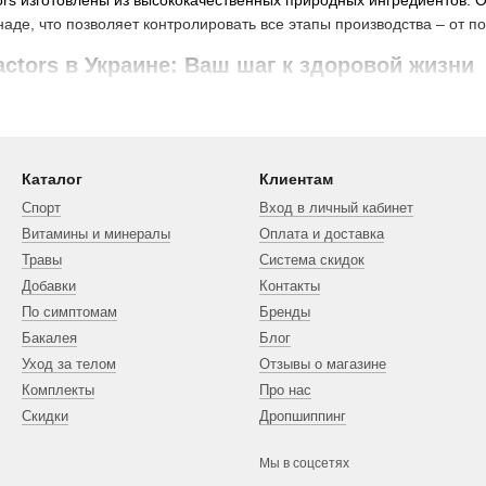
tors изготовлены из высококачественных природных ингредиентов.
аде, что позволяет контролировать все этапы производства – от по
actors в Украине: Ваш шаг к здоровой жизни
tural Factors, вам будет приятно знать, что эти продукты доступн
ообразных потребностей потребителей. Ищете ли вы витамины, мин
Каталог
Клиентам
ctors состоит в их отношении к клиентам. Они не только создают в
чтобы обеспечить их эффективность. Они также предоставляют под
Спорт
Вход в личный кабинет
сведомленный выбор.
Витамины и минералы
Оплата и доставка
Травы
Система скидок
 отзывы: Проверенное качество
Добавки
Контакты
 – один из самых популярных запросов в поиске. И это неудивитель
По симптомам
Бренды
 этого бренда. Положительные отзывы отражают надежность продук
Бакалея
Блог
ors – это инвестиция в ваше здоровье. Их высококачественные, при
Уход за телом
Отзывы о магазине
адежным выбором для тех, кто стремится к здоровому образу жизни. 
Комплекты
Про нас
дукты доступны всем.
Скидки
Дропшиппинг
Мы в соцсетях