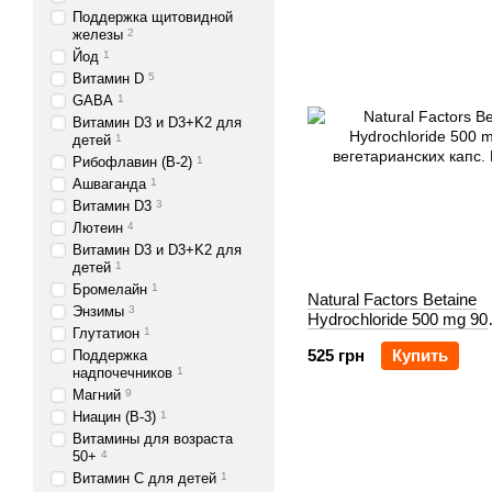
Поддержка щитовидной
железы
2
Йод
1
Витамин D
5
GABA
1
Витамин D3 и D3+K2 для
детей
1
Рибофлавин (В-2)
1
Ашваганда
1
Витамин D3
3
Лютеин
4
Витамин D3 и D3+K2 для
детей
1
Бромелайн
1
Natural Factors Betaine
Энзимы
3
Hydrochloride 500 mg 90
Глутатион
1
вегетарианских капс.
525 грн
Купить
Поддержка
надпочечников
1
Магний
9
Ниацин (B-3)
1
Витамины для возраста
50+
4
Витамин С для детей
1