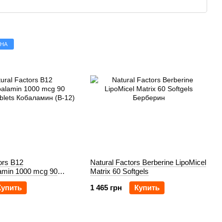
нервной системы
ов
ЕНА
ения для ежедневного здоровья!
ors B12
Natural Factors Berberine LipoMicel
amin 1000 mcg 90
Matrix 60 Softgels
blets
Купить
1 465 грн
Купить