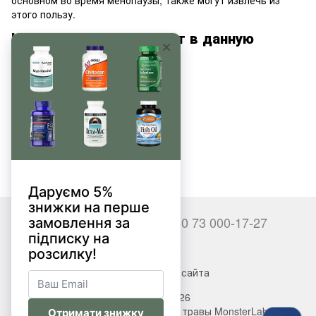
основном во время менопаузы, также могут извлечь из
этого пользу.
Какие препараты входят в данную
группу?
Трибулус
Тестостероновые бустеры
ZMA
DHEA
+380 66 000-17-27
+380 73 000-17-27
Контакты
Полная версия сайта
© 2017—2026
Витамины, БАДы, добавки, травы MonsterLab