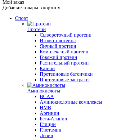
Мой заказ
Добавьте товары в корзину
Спорт
Протеин
Сывороточный протеин
Изолят протеина
Яичный протеин
Комплексный протеин
Говяжий протеин
Растительный протеин
Казеин
Протеиновые батончики
Протеиновые завтраки
Аминокислоты
BCAA
Аминокислотные комплексы
HMB
Аргинин
Бета-Аланин
Глицин
Глютамин
Лизин