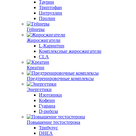
Таурин
Триптофан
Цитруллин
Пролин
Гейнеры
Жиросжигатели
L-Карнитин
Комплексные жиросжигатели
CLA
Креатин
Предтренировочные комплексы
Энергетики
Изотоники
Кофеин
Гуарана
D-рибоза
Повышение тестостерона
Трибулус
DHEA