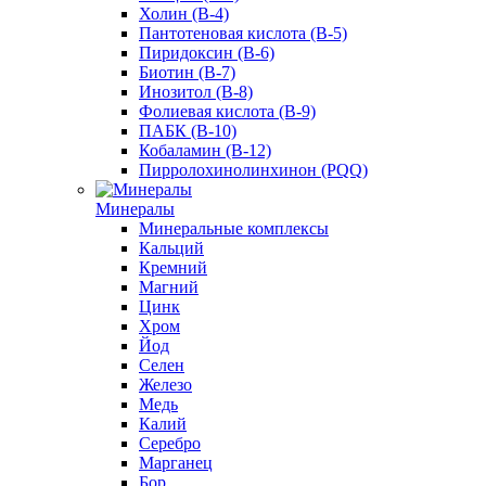
Холин (В-4)
Пантотеновая кислота (B-5)
Пиридоксин (B-6)
Биотин (B-7)
Инозитол (B-8)
Фолиевая кислота (B-9)
ПАБК (В-10)
Кобаламин (B-12)
Пирролохинолинхинон (PQQ)
Минералы
Минеральные комплексы
Кальций
Кремний
Магний
Цинк
Хром
Йод
Селен
Железо
Медь
Калий
Серебро
Марганец
Бор