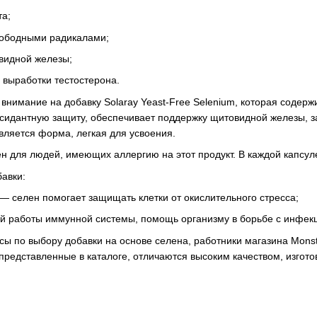
та;
вободными радикалами;
видной железы;
 выработки тестостерона.
 внимание на добавку Solaray Yeast-Free Selenium, которая содер
сидантную защиту, обеспечивает поддержку щитовидной железы, з
ляется форма, легкая для усвоения.
н для людей, имеющих аллергию на этот продукт. В каждой капсул
авки:
 селен помогает защищать клетки от окислительного стресса;
й работы иммунной системы, помощь организму в борьбе с инфек
осы по выбору добавки на основе селена, работники магазина Mons
 представленные в каталоге, отличаются высоким качеством, изгот