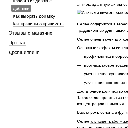
Красота и здоровье
антиоксидантную активнос
Добавки
Как выбрать добавку
Как правильно принимать
Селен содержится в зернов
традиционных для наших ш
Отзывы о магазине
Селен очень важен для кр
Про нас
Основные эффекты селен
Дропшиппинг
профилактика и борьба
противораковое воздей
уменьшение хроническ
улучшение состояния п
Достаточное количество с
Также селен ценится за п
концентрацию внимания.
Важна роль селена в функ
Селен
улучшает работу же
регенерацию слизистых об