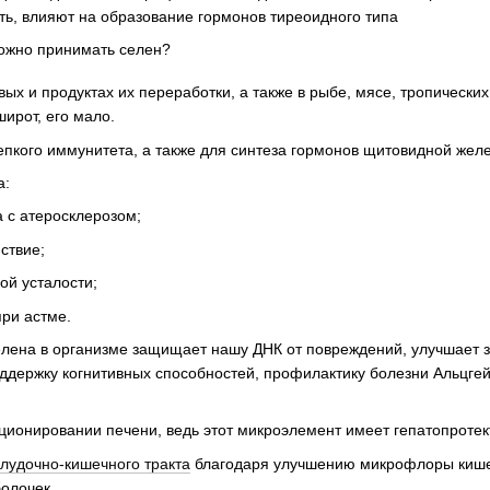
ть, влияют на образование гормонов тиреоидного типа
ых и продуктах их переработки, а также в рыбе, мясе, тропически
ирот, его мало.
епкого иммунитета, а также для синтеза гормонов щитовидной жел
а:
 с атеросклерозом;
ствие;
ой усталости;
ри астме.
елена в организме защищает нашу ДНК от повреждений, улучшает 
оддержку когнитивных способностей, профилактику болезни Альцге
ционировании печени, ведь этот микроэлемент имеет гепатопроте
лудочно-кишечного тракта
благодаря улучшению микрофлоры кише
олочек.