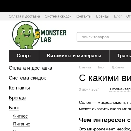
Перейти к основному контенту
Оплата и доставка
Система скидок
Контакты
Бренды
Блог
От
Спорт
Витамины и минералы
Трав
Оплата и доставка
Главная
Блог
Добавки
С какими в
Система скидок
Контакты
1 комментар
3 июня 2024
Бренды
Селен
— микроэлемент, на
Блог
может охватить около мил
Фитнес
Чем интересен 
Питание
Это микроэлемент, необхо