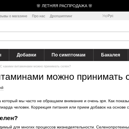
🌸 ЛЕТНЯЯ РАСПРОДАЖА 🌸
Укр
Рус
зывы о магазине
Про нас
Дропшиппинг
ы
Добавки
По симптомам
Бакалея
С какими витаминами можно принимать селен?
итаминами можно принимать 
ий
 который мы часто не обращаем внимание и очень зря. Как показ
лиарда человек. Коррекция питания или прием добавок на основе 
селен?
димый для многих процессов жизнедеятельности. Селенопротеины