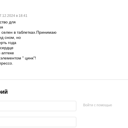
7.12.2024 в 18:41
ство для
ия
то селен в таблетках.Принимаю
ед сном, но
рть года
 сердце
 аптеке
элементом " цинк"!
прессо.
рий
Войти с помощью