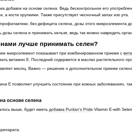
ма добавок на основе селена. Ведь бесконтрольное его употреблен
, а кости хрупкими. Также присутствует чесночный запах изо рта.
профилактики, без дефицита селена, дозы этого микроэлемента 
 дозы селена и принимать нельзя, ведь так можно навредить орга
инами лучше принимать селен?
ие микроэлемент показывает при комбинированном приеме с
вит
ать витамин Е. Последний содержится в маслах растительного пр
авляет месяц. Важно — решение о дополнительном приеме селена
на Е позволяет улучшить состояние при кожных заболеваниях, так
на основе селена
алось выше, будет иметь
добавка Puritan's Pride
Vitamin E-with Sele
репарата: