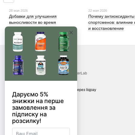
28 мая 2026
22 мая 2026
Добавки для улучшения
Почему антиоксиданты
выносливости во время
спортсменов: влияние 
физических нагрузок
и восстановление
© 2017—2026
Витамины, БАДы, добавки, травы MonsterLab
Принимаем к оплате
Мобильная версия