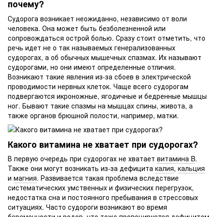
почему?
Судорога возникает неожиданно, независимо от воли
человека. Она может быть безболезненной или
сопровождаться острой болью. Сразу стоит отметить, что
речь идет не о так называемых генерализованных
судорогах, а об обычных мышечных спазмах. Их называют
судорогами, но они имеют определенные отличия.
Возникают такие явления из-за сбоев в электрической
проводимости нервных клеток. Чаще всего судорогам
подвергаются икроножные, ягодичные и бедренные мышцы
ног. Бывают такие спазмы на мышцах спины, живота, а
также органов брюшной полости, например, матки.
Какого витамина не хватает при судорогах?
В первую очередь при судорогах не хватает
витамина B
.
Также они могут возникать из-за дефицита
калия
,
кальция
и
магния
. Развивается такая проблема вследствие
систематических умственных и физических перегрузок,
недостатка сна и постоянного пребывания в стрессовых
ситуациях. Часто судороги возникают во время
беременности и родов, что тоже провоцируется дефицитом