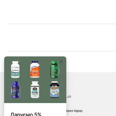
© 2017—2026
Вітаміни, БАДи, добавки, трави MonsterLab
Приймаємо до оплати