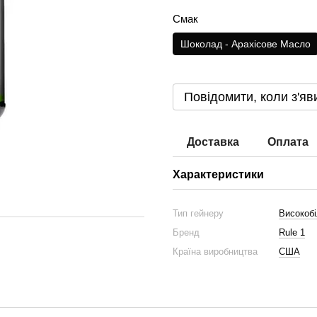
Смак
Шоколад - Арахісове Масло
Повідомити, коли з'яв
Доставка
Оплата
Характеристики
Тип гейнеру
Високоб
Бренд
Rule 1
Країна виробництва
США