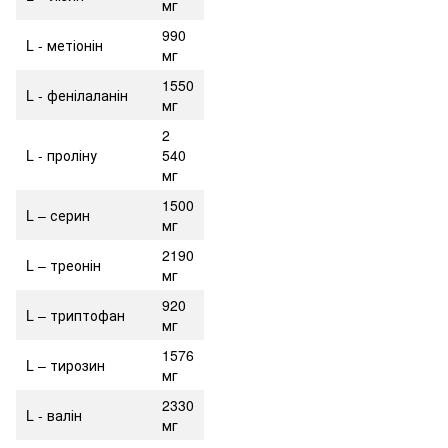
мг
990
L - метіонін
мг
1550
L - фенілаланін
мг
2
L - проліну
540
мг
1500
L – серин
мг
2190
L – треонін
мг
920
L – триптофан
мг
1576
L – тирозин
мг
2330
L - валін
мг