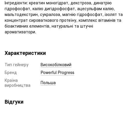
Інгредієнти: креатин моногідрат, декстроза, динатрію
гідрофосфат, калію дигідрофосфат, ацесульфам калію,
мальтодекстрин, сукралоза, магнію гідрофосфат, ізолят та
концентрат сироваткового протеїну, комплекс вітамінів та
біоактивних елементів, натуральні та штучні
ароматизатори.
Характеристики
Тип гейнеру
Високобілковий
Бренд
Powerful Progress
Країна
Польша
виробництва
Відгуки