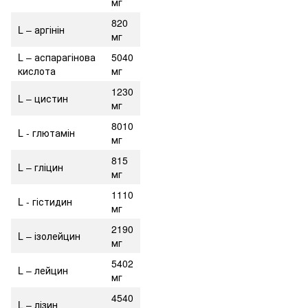
мг
820
L – аргінін
мг
L – аспарагінова
5040
кислота
мг
1230
L – цистин
мг
8010
L - глютамін
мг
815
L – гліцин
мг
1110
L - гістидин
мг
2190
L – ізолейцин
мг
5402
L – лейцин
мг
4540
L – лізин