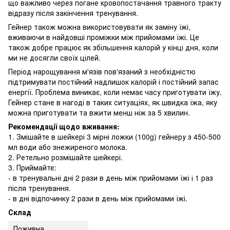
що важливо через погане кровопостачання травного тракту
відразу після закінчення тренування.
Гейнер також можна використовувати як заміну їжі,
вживаючи в найдовші проміжки між прийомами їжі. Це
також добре працює як збільшення калорій у кінці дня, коли
ми не досягли своїх цілей.
Період нарощування м'язів пов'язаний з необхідністю
підтримувати постійний надлишок калорій і постійний запас
енергії. Проблема виникає, коли немає часу приготувати їжу.
Гейнер стане в нагоді в таких ситуаціях, як швидка їжа, яку
можна приготувати та вжити менш ніж за 5 хвилин.
Рекомендації щодо вживання:
1. Змішайте в шейкері 3 мірні ложки (100g) гейнеру з 450-500
мл води або знежиреного молока.
2. Ретельно розмішайте шейкері.
3. Приймайте:
- в тренувальні дні 2 рази в день між прийомами їжі і 1 раз
після тренування.
- в дні відпочинку 2 рази в день між прийомами їжі.
Склад
Поживна