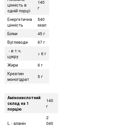
140
цінність в
г
одній порції
Енергетична
540
цінність
ккал
Білки
45 г
Вуглеводи
67 г
- в т.ч.
> 6 г
цукру
Жири
6 г
Креатин
5 г
моногідрат
Амінокислотний
140
склад на 1
г
порцію
2
L - аланін
040