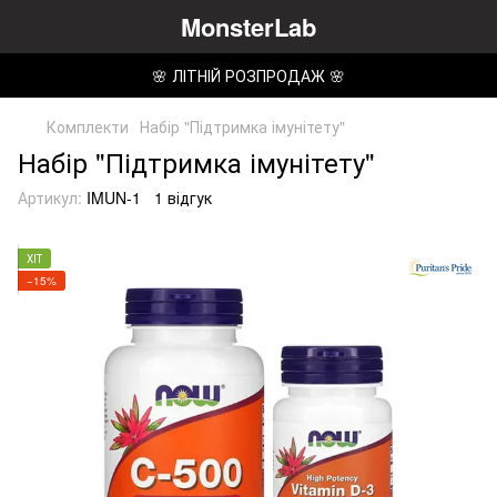
MonsterLab
🌸 ЛІТНІЙ РОЗПРОДАЖ 🌸
Комплекти
Набір "Підтримка імунітету"
Набір "Підтримка імунітету"
Артикул:
IMUN-1
1 відгук
ХІТ
−15%