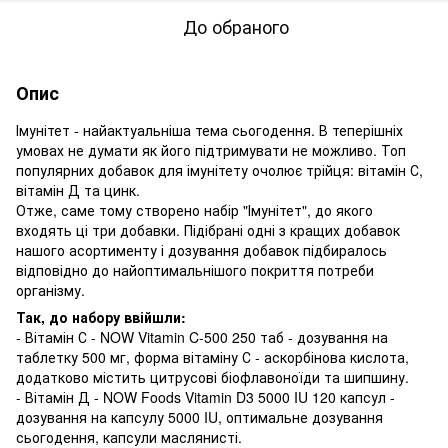
До обраного
Опис
Імунітет - найактуальніша тема сьогодення. В теперішніх
умовах не думати як його підтримувати не можливо. Топ
популярних добавок для імунітету очолює трійця: вітамін С,
вітамін Д та цинк.
Отже, саме тому створено набір "Імунітет", до якого
входять ці три добавки. Підібрані одні з кращих добавок
нашого асортименту і дозування добавок підбиралось
відповідно до найоптимальнішого покриття потреби
організму.
Так, до набору ввійшли:
- Вітамін С - NOW Vitamin C-500 250 таб - дозування на
таблетку 500 мг, форма вітаміну С - аскорбінова кислота,
додатково містить цитрусові біофлавоноїди та шипшину.
- Вітамін Д - NOW Foods Vitamin D3 5000 IU 120 капсул -
дозування на капсулу 5000 IU, оптимальне дозування
сьогодення, капсули маслянисті.