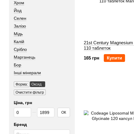
Хром
Йод
Селен
Залізо
Мідь
Калій
21st Century Magnesium
110 таблеток
Срібло
Марганець
165 грн
Купити
Бор
Інші мінерали
Форма:
Оксид
Очистити фільтр
Ціна, грн
Від Ціна, грн
До Ціна, грн
ОК
Бренд