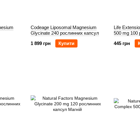
nesium
Codeage Liposomal Magnesium
Life Extens
Glycinate 240 рослинних капсул
500 mg 100 
1 899 грн
Купити
445 грн