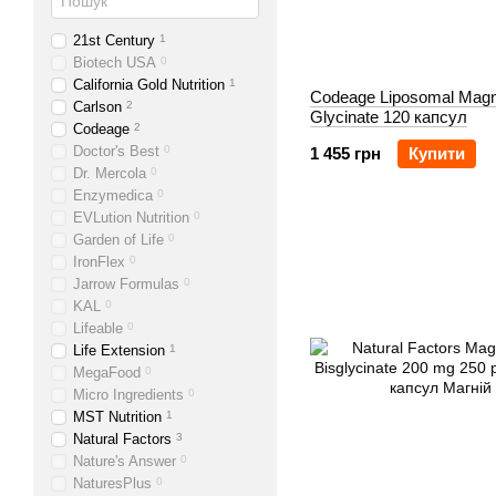
21st Century
1
Biotech USA
0
California Gold Nutrition
1
Codeage Liposomal Mag
Carlson
2
Glycinate 120 капсул
Codeage
2
Doctor's Best
0
1 455 грн
Купити
Dr. Mercola
0
Enzymedica
0
EVLution Nutrition
0
Garden of Life
0
IronFlex
0
Jarrow Formulas
0
KAL
0
Lifeable
0
Life Extension
1
MegaFood
0
Micro Ingredients
0
MST Nutrition
1
Natural Factors
3
Nature's Answer
0
NaturesPlus
0