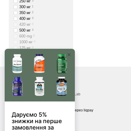
250 мг
3
300 мг
1
350 мг
2
400 мг
3
420 мг
0
500 мг
3
600 mg
0
1000 мг
0
125 мг
0
© 2017—2026
Вітаміни, БАДи, добавки, трави MonsterLab
Приймаємо до оплати
Мобільна версія