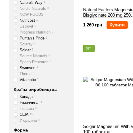
Nature's Way
1
Nordic Naturals
0
Natural Factors Magnesi
NOW FOODS
0
Bisglycinate 200 mg 250
рослинних капсул
Nutricost
1
1 269 грн
Купити
Ostrovit
0
Progress Nutrition
0
Puritan's Pride
5
Solaray
0
ХІТ
Solgar
2
Source Naturals
0
Sports Research
0
Swanson
1
Thorne
0
Vitamatic
1
Країна виробництва
Канада
3
Німеччина
1
Польша
0
США
19
Угорщина
0
Solgar Magnesium With V
Форма
100 таблеток