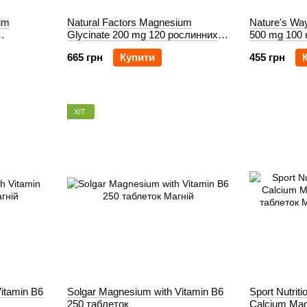
um
Natural Factors Magnesium
Nature's W
Glycinate 200 mg 120 рослинних
500 mg 100 
капсул
665 грн
Купити
455 грн
ХІТ
itamin B6
Solgar Magnesium with Vitamin B6
Sport Nutrit
250 таблеток
Calcium Mag