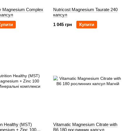
ay Magnesium Complex
Nutricost Magnesium Taurate 240
капсул
капсул
Купити
1 045 грн
Купити
ion Healthy (MST)
Vitamatic Magnesium Citrate with
nesium + Zinc 100
B6 180 рослинних капсул