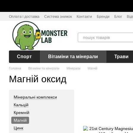
Перейти до основного контенту
Оплата і доставка
Система знижок
Контакти
Бренди
Блог
Від
Спорт
Вітаміни та мінерали
Трави
Головна
Вітаміни та мінерали
Мінерали
Магній
Магній оксид
Мінеральні комплекси
Кальцій
Кремній
Магній
Цинк