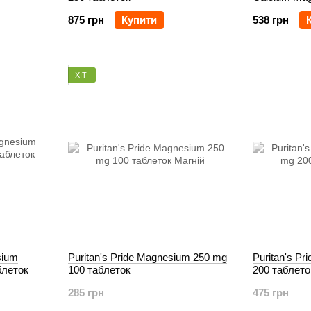
таблеток
875 грн
Купити
538 грн
ХІТ
sium
Puritan's Pride Magnesium 250 mg
Puritan's P
блеток
100 таблеток
200 таблето
285 грн
475 грн