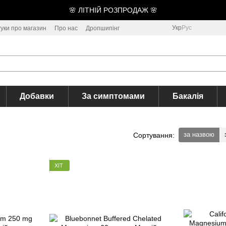
🌸 ЛІТНІЙ РОЗПРОДАЖ 🌸
Укр
Рус
гуки про магазин
Про нас
Дропшипінг
Добавки
За симптомами
Бакалія
за назвою
Сортування:
ХІТ