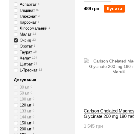
Аспартат
4
489 грн
Купити
Гліцинат
67
Глюконат
3
Карбонат
5
Ліпосомальний
1
Малат
22
Оксид
23
Оротат
3
Таурат
16
Хелат
104
Цитрат
57
L-Треонат
12
Дозування
30 мг
0
50 мг
0
100 мг
0
120 мг
1
Carlson Chelated Magne
133 мг
0
Glycinate 200 mg 180 та
144 мг
0
150 мг
1
1 545 грн
200 мг
7