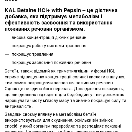
KAL Betaine HCl+ with Pepsin – це дієтична
добавка, яка підтримує метаболізм і
ефективність засвоєння та використання
поживних речовин організмом.
висока концентрація діючих речовин
покращує роботу системи травлення
покращує травлення
покращує засвоєння поживних речовин
Бетаїн, також відомий як триметилгліцин, у формі HCL
сприяє підвищенню концентрації соляної кислоти в шлунку,
тим самим покращуючи засвоєння поживних речовин.
Однак це не єдина його перевага. Дослідження показують,
що він ідеально підходить для бодібілдингу - він допомагає
нарощувати чисту м'язову масу та значно покращує силу та
витривалість.
Завдяки своєму впливу на метаболізм бетаїн
використовується для схуднення, оскільки він змінює
спосіб, у який організм переробляє та розподіляє поживні
речовини. Це призводить до більш швидкого зменшення