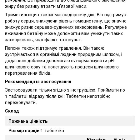
жиру без ризику втрати м’язової маси.
Триметилгліцин також має оздоровчу дію. Він підтримує
роботу серця, знижуючи рівень гомоцистеїну, що значно
знижує ризик серцево-судинних захворювань. Регулярне
вживання бетаїну може допомогти вам уникнути таких
захворювань, як інфаркт та інсульт.
Пепсин також підтримує травлення. Він також
зустрічається в організмі людини природним шляхом, і
додаткові добавки допомагають нормалізувати рН
шлункового соку та полегшують процеси шлункового
перетравлення білків.
Рекомендації із застосування
Застосовувати тільки згідно з інструкцією. Приймати по
1 таблетці відразу після їжі. Таблетки непотрібно
пережовувати.
Склад
Поживна цінність
Розмір порції:
1 таблетка
Кількість
% від