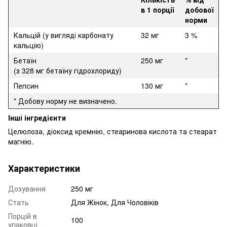
в 1 порції
добової
норми
Кальцій (у вигляді карбонату
32 мг
3 %
кальцію)
Бетаїн
250 мг
*
(з 328 мг бетаїну гідрохлориду)
Пепсин
130 мг
*
* Добову норму не визначено.
Інші інгредієнти
Целюлоза, діоксид кремнію, стеаринова кислота та стеарат
магнію.
Характеристики
Дозування
250 мг
Стать
Для Жінок, Для Чоловіків
Порцій в
100
упаковці