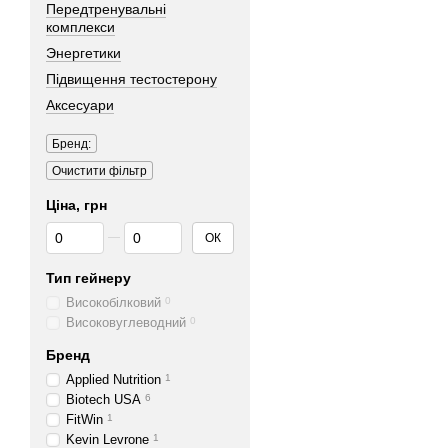
Передтренувальні
комплекси
Энергетики
Підвищення тестостерону
Аксесуари
Бренд:
Очистити фільтр
Ціна, грн
Від Ціна, грн
До Ціна, грн
ОК
Тип гейнеру
Високобілковий
0
Високовуглеводний
0
Бренд
Applied Nutrition
1
Biotech USA
6
FitWin
1
Kevin Levrone
1