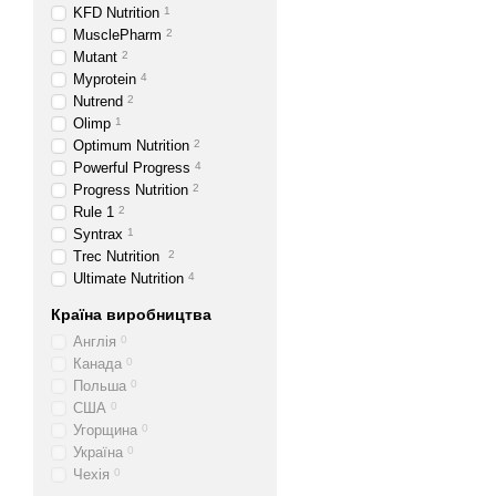
KFD Nutrition
1
MusclePharm
2
Mutant
2
Myprotein
4
Nutrend
2
Olimp
1
Optimum Nutrition
2
Powerful Progress
4
Progress Nutrition
2
Rule 1
2
Syntrax
1
Trec Nutrition
2
Ultimate Nutrition
4
Країна виробництва
Англія
0
Канада
0
Польша
0
США
0
Угорщина
0
Україна
0
Чехія
0