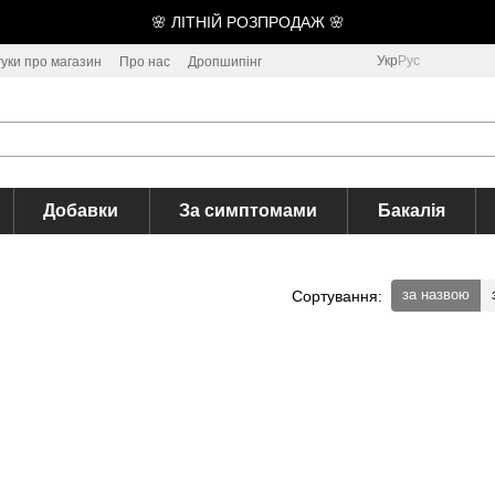
🌸 ЛІТНІЙ РОЗПРОДАЖ 🌸
Укр
Рус
гуки про магазин
Про нас
Дропшипінг
Добавки
За симптомами
Бакалія
за назвою
Сортування: