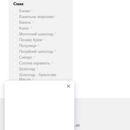
Смак
Банан
0
Ванильне морозиво
0
Ваніль
0
Кокос
0
Молочний шоколад
0
Печиво Крем
0
Полуниця
0
Потрійний шоколад
0
Снікерс
0
Солона карамель
0
Шоколад
0
Шоколад - Арахісове
Масло
0
© 2017—2026
Вітаміни, БАДи, добавки, трави MonsterLab