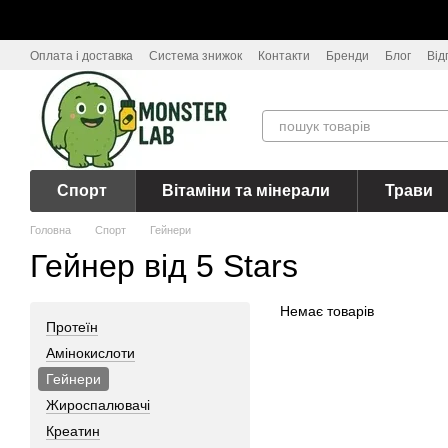
Перейти до основного контенту
Оплата і доставка
Система знижок
Контакти
Бренди
Блог
Від
Спорт
Вітаміни та мінерали
Трави
Головна
Спорт
Гейнери
Гейнер від 5 Stars
Немає товарів
Протеїн
Амінокислоти
Гейнери
Жироспалювачі
Креатин