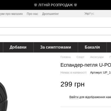
🌸 ЛІТНІЙ РОЗПРОДАЖ 🌸
Укр
Рус
гуки про магазин
Про нас
Дропшипінг
Добавки
За симптомами
Бакалія
Головна
Спорт
Аксесуари
Г
Еспандер-петля U-PO
Немає в наявності
Артикул: UP_1
299 грн
Ввійти
для відображення нак
%