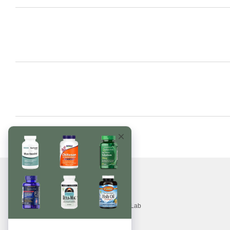
© 2017—2026
Вітаміни, БАДи, добавки, трави MonsterLab
Приймаємо до оплати