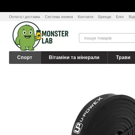
Перейти до основного контенту
Оплата і доставка
Система знижок
Контакти
Бренди
Блог
Від
Спорт
Вітаміни та мінерали
Трави