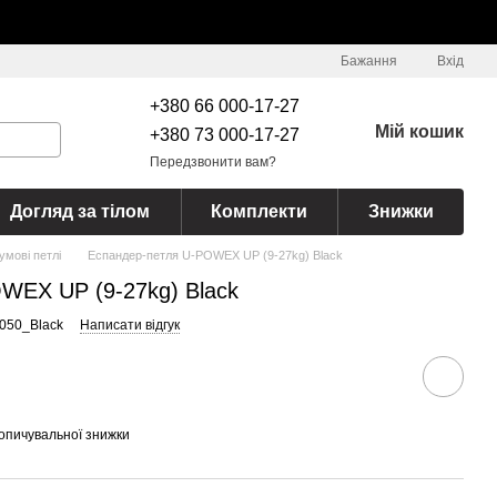
Бажання
Вхід
+380 66 000-17-27
Мій кошик
+380 73 000-17-27
Передзвонити вам?
Догляд за тілом
Комплекти
Знижки
умові петлі
Еспандер-петля U-POWEX UP (9-27kg) Black
WEX UP (9-27kg) Black
050_Black
Написати відгук
опичувальної знижки