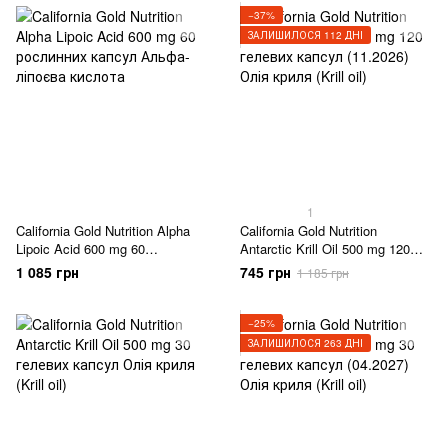
−37%
ЗАЛИШИЛОСЯ 112 ДНІ
1
California Gold Nutrition Alpha
California Gold Nutrition
Lipoic Acid 600 mg 60
Antarctic Krill Oil 500 mg 120
рослинних капсул
гелевих капсул (11.2026)
1 085 грн
745 грн
1 185 грн
−25%
ЗАЛИШИЛОСЯ 263 ДНІ