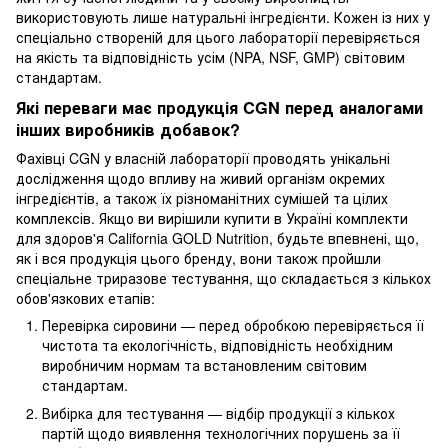
використовують лише натуральні інгредієнти. Кожен із них у
спеціально створеній для цього лабораторії перевіряється
на якість та відповідність усім (NPA, NSF, GMP) світовим
стандартам.
Які переваги має продукція CGN перед аналогами
інших виробників добавок?
Фахівці CGN у власній лабораторії проводять унікальні
дослідження щодо впливу на живий організм окремих
інгредієнтів, а також їх різноманітних сумішей та цілих
комплексів. Якщо ви вирішили купити в Україні комплекти
для здоров'я California GOLD Nutrition, будьте впевнені, що,
як і вся продукція цього бренду, вони також пройшли
спеціальне триразове тестування, що складається з кількох
обов'язкових етапів:
Перевірка сировини — перед обробкою перевіряється її
чистота та екологічність, відповідність необхідним
виробничим нормам та встановленим світовим
стандартам.
Вибірка для тестування — відбір продукції з кількох
партій щодо виявлення технологічних порушень за її