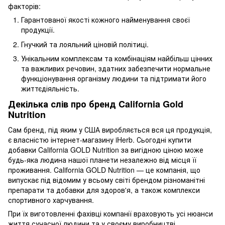
факторів:
Гарантованої якості кожного найменування своєї
продукції.
Гнучкий та лояльний ціновій політиці.
Унікальним комплексам та комбінаціям найбільш цінних
та важливих речовин, здатних забезпечити нормальне
функціонування організму людини та підтримати його
життєдіяльність.
Декілька слів про бренд California Gold
Nutrition
Сам бренд, під яким у США виробляється вся ця продукція,
є власністю інтернет-магазину iHerb. Сьогодні купити
добавки California GOLD Nutrition за вигідною ціною може
будь-яка людина нашої планети незалежно від місця її
проживання. California GOLD Nutrition — це компанія, що
випускає під відомим у всьому світі брендом різноманітні
препарати та добавки для здоров'я, а також комплекси
спортивного харчування.
При їх виготовленні фахівці компанії враховують усі нюанси
життя сучасної людини та у своєму виробництві