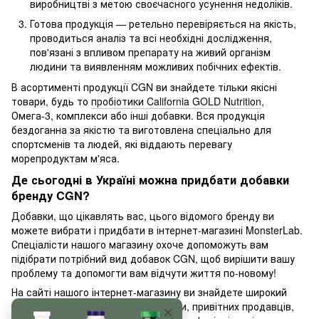
виробництві з метою своєчасного усунення недоліків.
Готова продукція — ретельно перевіряється на якість,
проводиться аналіз та всі необхідні дослідження,
пов'язані з впливом препарату на живий організм
людини та виявленням можливих побічних ефектів.
В асортименті продукції CGN ви знайдете тільки якісні
товари, будь то
пробіотики California GOLD Nutrition
,
Омега-3, комплекси або інші добавки. Вся продукція
бездоганна за якістю та виготовлена спеціально для
спортсменів та людей, які віддають перевагу
морепродуктам м'яса.
Де сьогодні в Україні можна придбати добавки
бренду CGN?
Добавки, що цікавлять вас, цього відомого бренду ви
можете вибрати і придбати в інтернет-магазині MonsterLab.
Спеціалісти нашого магазину охоче допоможуть вам
підібрати потрібний вид добавок CGN, щоб вирішити вашу
проблему та допомогти вам відчути життя по-новому!
На сайті нашого інтернет-магазину ви знайдете широкий
асортимент продукції, невисокі ціни, привітних продавців,