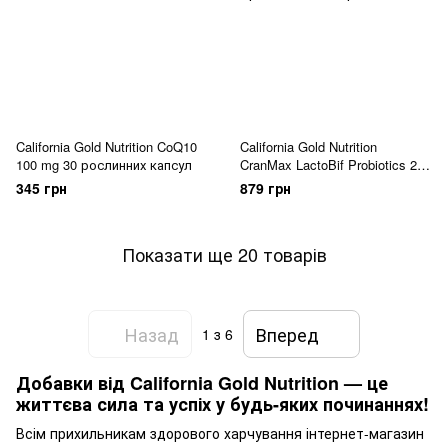
California Gold Nutrition CoQ10
California Gold Nutrition
100 mg 30 рослинних капсул
CranMax LactoBif Probiotics 25
Billion CFU 30 капсул
345 грн
879 грн
Показати ще 20 товарів
Назад
Вперед
1
з 6
Добавки від California Gold Nutrition — це
життєва сила та успіх у будь-яких починаннях!
Всім прихильникам здорового харчування інтернет-магазин