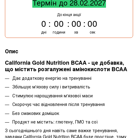
Термін до 28.02.2027
До кінця акції
0
00
00
00
дні
години
хв
сек
Опис
California Gold Nutrition BCAA - це добавка,
що містить розгалужені амінокислоти BCAA
Дає додаткову енергію на тренуванні
Збільшує м'язову силу і витривалість
Стимулює нарощування м'язової маси
Скорочує час відновлення після тренування
Без смакових домішок
Продукт не містить: глютену, ГМО та сої
З сьогоднішнього дня навіть саме важке тренування,
завдяки California Gold Nutrition BCAA буде простіше, тому