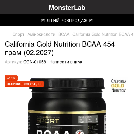
MonsterLab
🌸 ЛІТНІЙ РОЗПРОДАЖ 🌸
Спорт
Амінокислоти
BCAA
California Gold Nutrition BCAA 
California Gold Nutrition BCAA 454
грам (02.2027)
Артикул:
CGN-01058
Написати відгук
−16%
ЗАЛИШИЛОСЯ 204 ДНІ