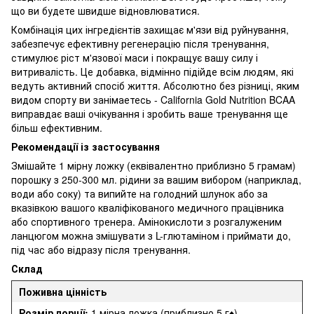
що ви будете швидше відновлюватися.
Комбінація цих інгредієнтів захищає м'язи від руйнування,
забезпечує ефективну регенерацію після тренування,
стимулює ріст м'язової маси і покращує вашу силу і
витривалість. Це добавка, відмінно підійде всім людям, які
ведуть активний спосіб життя. Абсолютно без різниці, яким
видом спорту ви занімаетесь - California Gold Nutrition BCAA
виправдає ваші очікування і зробить ваше тренування ще
більш ефективним.
Рекомендації із застосування
Змішайте 1 мірну ложку (еквівалентно приблизно 5 грамам)
порошку з 250-300 мл. рідини за вашим вибором (наприклад,
води або соку) та випийте на голодний шлунок або за
вказівкою вашого кваліфікованого медичного працівника
або спортивного тренера. Амінокислоти з розгалуженим
ланцюгом можна змішувати з L-глютаміном і приймати до,
під час або відразу після тренування.
Склад
Поживна цінність
Розмір порції:
1 мірна ложка (приблизно 5 г♦)