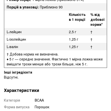
Порцій в упаковці:
Приблизно 90
Кількість
% від
в 1 порції
добової
норми*
L-лейцин
2,5 г
†
L-ізолейцин
1,25 г
†
L-валін
1,25 г
†
† Добова норма не визначена.
♦ 5 г — середнє значення. Фактично 1 мірна ложка може
вміщати трохи менше або трохи більше, ніж 5 г.
Інші інгредієнти
Відсутні.
Характеристики
Категорія
BCAA
Форма випуска
Порошок